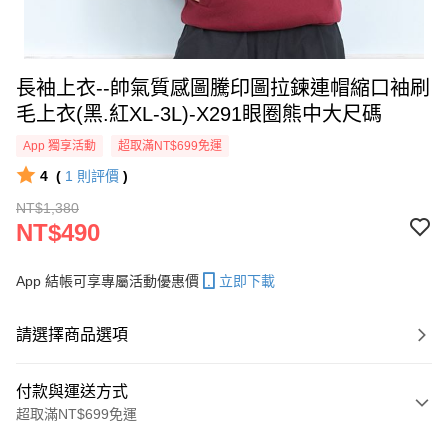
長袖上衣--帥氣質感圖騰印圖拉鍊連帽縮口袖刷
毛上衣(黑.紅XL-3L)-X291眼圈熊中大尺碼
App 獨享活動
超取滿NT$699免運
4
(
1
則評價
)
NT$1,380
NT$490
App 結帳可享專屬活動優惠價
立即下載
請選擇商品選項
付款與運送方式
超取滿NT$699免運