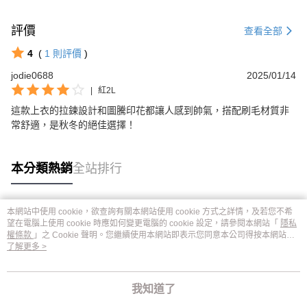
評價
查看全部
4
(
1
則評價
)
jodie0688
2025/01/14
|
紅2L
這款上衣的拉鍊設計和圖騰印花都讓人感到帥氣，搭配刷毛材質非
常舒適，是秋冬的絕佳選擇！
本分類熱銷
全站排行
本網站中使用 cookie，欲查詢有關本網站使用 cookie 方式之詳情，及若您不希
熱門標籤
望在電腦上使用 cookie 時應如何變更電腦的 cookie 設定，請參閱本網站「
隱私
權條款
」之 Cookie 聲明。您繼續使用本網站即表示您同意本公司得按本網站使
用條款之 Cookie 聲明使用 cookie。
了解更多 >
我知道了