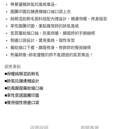
成交易。
ATM付款
AFTEE先享後付是「在收到商品之後才付款」的支付方式。 讓您購物簡單
帶著優雅帥氣的風格單品~
3.實際核准額度、可分期數及費用金額請依後續交易確認頁面所載為準。
便利好安心！
4.訂單成立30分鐘內，如未前往確認交易或遇審核未通過，訂單將自動取
圖騰印圖拉鍊連帽縮口袖口袋上衣
１．簡單：不需註冊會員、不需綁卡、不需儲值。
運送方式
消。如遇「轉專審核」未通過狀況，表示未達大哥付你分期系統評分，恕無
２．便利：只要手機號碼，簡訊認證，即可結帳。
純棉混紡刷毛面料搭配內裡設計，親膚保暖，修身版型
法說明評估內容。
３．安心：先確認商品／服務後，再付款。
全家取貨付款
率性圖騰印圖，重點展現妳的帥氣風格
【繳款方式說明】
1.分期款項不併入電信帳單，「大哥付你分期」於每月結算日後寄送繳費提
每筆NT$70，滿NT$699(含以上)免運費
氣質羅紋縮口袖，防風保暖，顯瘦妳的手腕線條
【「AFTEE先享後付」結帳流程】
醒簡訊。
１．於結帳方式選擇「AFTEE先享後付」後，將跳轉至「AFTEE先享後付」
側邊口袋設計，實用風格，個性有型
2.透過簡訊連結打開帳單後，可選擇「超商條碼／台灣大直營門市／銀行轉
付款後全家取貨
結帳頁面，進行簡訊認證並確認金額後，即可完成結帳。
帳／街口支付／iPASS MONEY」等通路繳費。
羅紋縮口下襬，顯瘦修身，修飾妳的臀部線條
２．訂單成立數日內，您將收到繳費通知簡訊。
每筆NT$70，滿NT$699(含以上)免運費
３．收到繳費通知簡訊後14天內，點擊此簡訊中的連結，可透過四大超商／
熊編熱推~帥氣優雅的妳不能錯過的氣質單品！
【注意事項】
ATM／網路銀行／等多元方式進行付款，方視為交易完成。
7-11取貨付款
1.本服務係由「台灣大哥大股份有限公司」（以下簡稱本公司）所提供，讓
※ 請注意：結帳手續完成當下不需立刻繳費，但若您需要取消訂單，請聯絡
銷售重點
用戶於交易時，得透過本服務購買商品或服務，並由商店將買賣／分期付款
每筆NT$70，滿NT$799(含以上)免運費
購買商品的店家。未經商家同意取消之訂單仍視為有效，需透過AFTEE先享
買賣價金債權讓與本公司後，依約使用本公司帳單繳交帳款。
■保暖純棉混紡刷毛
後付繳納相關費用。
2.基於同意付款使用「大哥付你分期」之契約關係目的，商店將以您的個人
付款後7-11取貨
※ 交易是否成功請以「AFTEE先享後付 」之結帳頁面顯示為準，若有關於
■帥氣拉鍊連帽設計
資料（包含姓名、電話或地址）提供予台灣大哥大進項蒐集、處理及利用，
是否繳費成功／繳費後需取消欲退款等相關疑問，請聯繫「AFTEE先享後付
■防風顯瘦羅紋縮口袖
每筆NT$70，滿NT$699(含以上)免運費
由本公司與您本人進行分期帳單所需資料之確認、核對及更正。
客戶支援中心」
https://netprotections.freshdesk.com/support/home
3.完整用戶服務條款，請詳閱以下連結：
https://oppay.tw/userRule
■率性質感圖騰印圖
宅配
【注意事項】
■實用個性側邊口袋
１．透過由恩沛科技股份有限公司提供之「AFTEE先享後付」服務完成之交
每筆NT$100，滿NT$1,000(含以上)免運費
易，需依本服務之必要範圍內提供個人資料，並將交易相關給付款項請求債
權轉讓予恩沛科技股份有限公司。
２．關於個人資料處理事宜，請瀏覽以下網址：
https://aftee.tw/terms/#terms3
詳細說明
相關推薦