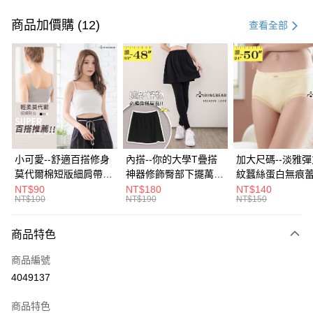
付款方式
信用卡一次付款
商品加價購 (12)
查看全部
超商取貨付款
LINE Pay
Apple Pay
街口支付
悠遊付
小可愛--舒適百搭修身
內搭--你的大學T疊搭
加大尺碼--淡雅
莫代爾棉短版細肩帶素
神器修飾臀部下擺萬用
紋蠶絲蛋白無痕
Google Pay
色背心(白.黑.灰L-2L)-
內搭裙/遮臀裙(黑2L-
角內褲(白.粉.藍.黃
NT$90
NT$180
NT$140
NT$100
NT$190
NT$150
U582眼圈熊中大尺碼
6L)-Q155眼圈熊中大
3L)-L28眼圈熊
全盈+PAY
尺碼
碼
大哥付你分期
商品特色
相關說明
商品編號
【大哥付你分期使用說明】
AFTEE先享後付
1.本服務由台灣大哥大提供，台灣大哥大用戶可立即使用無須另外申請。
4049137
2.付款方式選擇「大哥付你分期」，訂單成立後會自動跳轉到大哥付的交易
相關說明
流程，驗證手機門號後，選擇欲分期的期數、繳款截止日，確認付款後即完
商品特色
【關於「AFTEE先享後付」】