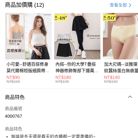
信用卡一次付款
商品加價購 (12)
查看全部
超商取貨付款
LINE Pay
Apple Pay
街口支付
悠遊付
小可愛--舒適百搭修身
內搭--你的大學T疊搭
加大尺碼--淡雅
莫代爾棉短版細肩帶素
神器修飾臀部下擺萬用
紋蠶絲蛋白無痕
Google Pay
色背心(白.黑.灰L-2L)-
內搭裙/遮臀裙(黑2L-
角內褲(白.粉.藍.黃
NT$90
NT$180
NT$140
NT$100
NT$190
NT$150
U582眼圈熊中大尺碼
6L)-Q155眼圈熊中大
3L)-L28眼圈熊
全盈+PAY
尺碼
碼
大哥付你分期
商品特色
相關說明
商品編號
【大哥付你分期使用說明】
AFTEE先享後付
1.本服務由台灣大哥大提供，台灣大哥大用戶可立即使用無須另外申請。
4000767
2.付款方式選擇「大哥付你分期」，訂單成立後會自動跳轉到大哥付的交易
相關說明
流程，驗證手機門號後，選擇欲分期的期數、繳款截止日，確認付款後即完
商品特色
【關於「AFTEE先享後付」】
成交易。
ATM付款
AFTEE先享後付是「在收到商品之後才付款」的支付方式。 讓您購物簡單
無論是冬天還是春天的衣櫃都一定要準備的~
3.實際核准額度、可分期數及費用金額請依後續交易確認頁面所載為準。