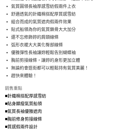
便利好安心！
4.訂單成立30分鐘內，如未前往確認交易或遇審核未通過，訂單將自動取
氣質圓領長袖厚感雪紡假兩件上衣
１．簡單：不需註冊會員、不需綁卡、不需儲值。
運送方式
消。如遇「轉專審核」未通過狀況，表示未達大哥付你分期系統評分，恕無
２．便利：只要手機號碼，簡訊認證，即可結帳。
舒適透氣的針織棉搭配厚質感雪紡
法說明評估內容。
３．安心：先確認商品／服務後，再付款。
全家取貨付款
組合而成的氣質遮肉假兩件效果
【繳款方式說明】
1.分期款項不併入電信帳單，「大哥付你分期」於每月結算日後寄送繳費提
每筆NT$70，滿NT$699(含以上)免運費
貼式船領為你的氣質鎖骨大大加分
【「AFTEE先享後付」結帳流程】
醒簡訊。
１．於結帳方式選擇「AFTEE先享後付」後，將跳轉至「AFTEE先享後付」
還不忘修飾妳的肩頸線條
2.透過簡訊連結打開帳單後，可選擇「超商條碼／台灣大直營門市／銀行轉
付款後全家取貨
結帳頁面，進行簡訊認證並確認金額後，即可完成結帳。
帳／街口支付／iPASS MONEY」等通路繳費。
弧形衣襬大大美化臀部線條
２．訂單成立數日內，您將收到繳費通知簡訊。
每筆NT$70，滿NT$699(含以上)免運費
３．收到繳費通知簡訊後14天內，點擊此簡訊中的連結，可透過四大超商／
優雅彈性長袖讓妳輕鬆告別蝴蝶袖
【注意事項】
ATM／網路銀行／等多元方式進行付款，方視為交易完成。
胸前剪接線條，讓妳的身形更加立體
7-11取貨付款
1.本服務係由「台灣大哥大股份有限公司」（以下簡稱本公司）所提供，讓
※ 請注意：結帳手續完成當下不需立刻繳費，但若您需要取消訂單，請聯絡
用戶於交易時，得透過本服務購買商品或服務，並由商店將買賣／分期付款
無論約會逛街都可以輕鬆持有氣質美麗！
每筆NT$70，滿NT$799(含以上)免運費
購買商品的店家。未經商家同意取消之訂單仍視為有效，需透過AFTEE先享
買賣價金債權讓與本公司後，依約使用本公司帳單繳交帳款。
後付繳納相關費用。
趕快來體驗！
2.基於同意付款使用「大哥付你分期」之契約關係目的，商店將以您的個人
付款後7-11取貨
※ 交易是否成功請以「AFTEE先享後付 」之結帳頁面顯示為準，若有關於
資料（包含姓名、電話或地址）提供予台灣大哥大進項蒐集、處理及利用，
是否繳費成功／繳費後需取消欲退款等相關疑問，請聯繫「AFTEE先享後付
銷售重點
每筆NT$70，滿NT$699(含以上)免運費
由本公司與您本人進行分期帳單所需資料之確認、核對及更正。
客戶支援中心」
https://netprotections.freshdesk.com/support/home
3.完整用戶服務條款，請詳閱以下連結：
https://oppay.tw/userRule
■針織棉搭配厚感雪紡
宅配
【注意事項】
■貼身顯瘦氣質船領
１．透過由恩沛科技股份有限公司提供之「AFTEE先享後付」服務完成之交
每筆NT$100，滿NT$1,000(含以上)免運費
■氣質長袖優雅遮肉
易，需依本服務之必要範圍內提供個人資料，並將交易相關給付款項請求債
權轉讓予恩沛科技股份有限公司。
■胸前修身剪接線條
２．關於個人資料處理事宜，請瀏覽以下網址：
■質感假兩件設計
https://aftee.tw/terms/#terms3
３．未成年的使用者請事先徵得法定代理人或監護人之同意方可使用