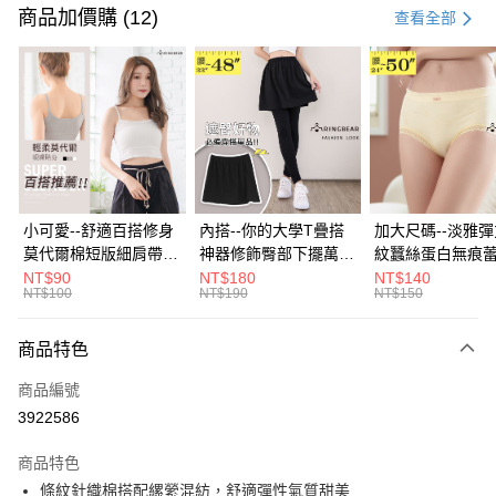
信用卡一次付款
商品加價購 (12)
查看全部
超商取貨付款
LINE Pay
Apple Pay
街口支付
悠遊付
小可愛--舒適百搭修身
內搭--你的大學T疊搭
加大尺碼--淡雅
莫代爾棉短版細肩帶素
神器修飾臀部下擺萬用
紋蠶絲蛋白無痕
Google Pay
色背心(白.黑.灰L-2L)-
內搭裙/遮臀裙(黑2L-
角內褲(白.粉.藍.黃
NT$90
NT$180
NT$140
NT$100
NT$190
NT$150
U582眼圈熊中大尺碼
6L)-Q155眼圈熊中大
3L)-L28眼圈熊
全盈+PAY
尺碼
碼
大哥付你分期
商品特色
相關說明
商品編號
【大哥付你分期使用說明】
AFTEE先享後付
1.本服務由台灣大哥大提供，台灣大哥大用戶可立即使用無須另外申請。
3922586
2.付款方式選擇「大哥付你分期」，訂單成立後會自動跳轉到大哥付的交易
相關說明
流程，驗證手機門號後，選擇欲分期的期數、繳款截止日，確認付款後即完
商品特色
【關於「AFTEE先享後付」】
成交易。
ATM付款
AFTEE先享後付是「在收到商品之後才付款」的支付方式。 讓您購物簡單
條紋針織棉搭配縲縈混紡，舒適彈性氣質甜美
3.實際核准額度、可分期數及費用金額請依後續交易確認頁面所載為準。