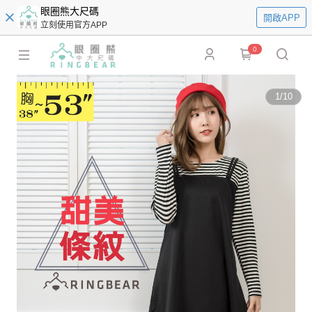
眼圈熊大尺碼
開啟APP
立刻使用官方APP
0
1
/
10