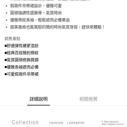
便利好安心！
4.訂單成立30分鐘內，如未前往確認交易或遇審核未通過，訂單將自動取
假兩件吊帶裙設計，優雅可愛
１．簡單：不需註冊會員、不需綁卡、不需儲值。
運送方式
消。如遇「轉專審核」未通過狀況，表示未達大哥付你分期系統評分，恕無
２．便利：只要手機號碼，簡訊認證，即可結帳。
圓領強調性感鎖骨，氣質時尚
法說明評估內容。
３．安心：先確認商品／服務後，再付款。
全家取貨付款
優雅條紋長袖，輕鬆遮肉必備單品
【繳款方式說明】
1.分期款項不併入電信帳單，「大哥付你分期」於每月結算日後寄送繳費提
每筆NT$70，滿NT$699(含以上)免運費
甜美風格也能駕馭的簡約時尚氣質穿搭，趕快來體驗！
【「AFTEE先享後付」結帳流程】
醒簡訊。
１．於結帳方式選擇「AFTEE先享後付」後，將跳轉至「AFTEE先享後付」
2.透過簡訊連結打開帳單後，可選擇「超商條碼／台灣大直營門市／銀行轉
付款後全家取貨
結帳頁面，進行簡訊認證並確認金額後，即可完成結帳。
銷售重點
帳／街口支付／iPASS MONEY」等通路繳費。
２．訂單成立數日內，您將收到繳費通知簡訊。
每筆NT$70，滿NT$699(含以上)免運費
■舒適彈性縲縈混紡
３．收到繳費通知簡訊後14天內，點擊此簡訊中的連結，可透過四大超商／
【注意事項】
■經典百搭簡約條紋
ATM／網路銀行／等多元方式進行付款，方視為交易完成。
7-11取貨付款
1.本服務係由「台灣大哥大股份有限公司」（以下簡稱本公司）所提供，讓
※ 請注意：結帳手續完成當下不需立刻繳費，但若您需要取消訂單，請聯絡
■氣質圓領修飾肩頸
用戶於交易時，得透過本服務購買商品或服務，並由商店將買賣／分期付款
每筆NT$70，滿NT$799(含以上)免運費
購買商品的店家。未經商家同意取消之訂單仍視為有效，需透過AFTEE先享
買賣價金債權讓與本公司後，依約使用本公司帳單繳交帳款。
■優雅長袖遮肉必備
後付繳納相關費用。
2.基於同意付款使用「大哥付你分期」之契約關係目的，商店將以您的個人
付款後7-11取貨
※ 交易是否成功請以「AFTEE先享後付 」之結帳頁面顯示為準，若有關於
■可愛假兩件吊帶裙
資料（包含姓名、電話或地址）提供予台灣大哥大進項蒐集、處理及利用，
是否繳費成功／繳費後需取消欲退款等相關疑問，請聯繫「AFTEE先享後付
每筆NT$70，滿NT$699(含以上)免運費
由本公司與您本人進行分期帳單所需資料之確認、核對及更正。
客戶支援中心」
https://netprotections.freshdesk.com/support/home
3.完整用戶服務條款，請詳閱以下連結：
https://oppay.tw/userRule
宅配
【注意事項】
詳細說明
相關推薦
１．透過由恩沛科技股份有限公司提供之「AFTEE先享後付」服務完成之交
每筆NT$100，滿NT$1,000(含以上)免運費
易，需依本服務之必要範圍內提供個人資料，並將交易相關給付款項請求債
權轉讓予恩沛科技股份有限公司。
２．關於個人資料處理事宜，請瀏覽以下網址：
https://aftee.tw/terms/#terms3
３．未成年的使用者請事先徵得法定代理人或監護人之同意方可使用