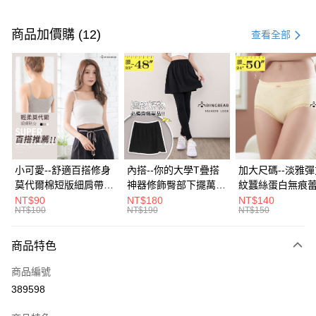
付款方式
信用卡一次付款
商品加價購 (12)
查看全部
超商取貨付款
LINE Pay
Apple Pay
街口支付
悠遊付
小可愛--舒適百搭修身
內搭--你的大學T疊搭
加大尺碼--淡雅
莫代爾棉短版細肩帶素
神器修飾臀部下擺萬用
紋蠶絲蛋白無痕
Google Pay
色背心(白.黑.灰L-2L)-
內搭裙/遮臀裙(黑2L-
角內褲(白.粉.藍.黃
NT$90
NT$180
NT$140
NT$100
NT$190
NT$150
U582眼圈熊中大尺碼
6L)-Q155眼圈熊中大
3L)-L28眼圈熊
全盈+PAY
尺碼
碼
大哥付你分期
商品特色
相關說明
商品編號
【大哥付你分期使用說明】
AFTEE先享後付
1.本服務由台灣大哥大提供，台灣大哥大用戶可立即使用無須另外申請。
389598
2.付款方式選擇「大哥付你分期」，訂單成立後會自動跳轉到大哥付的交易
相關說明
流程，驗證手機門號後，選擇欲分期的期數、繳款截止日，確認付款後即完