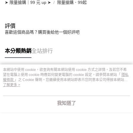
➤ 限量搶購｜99 元 up ➤
限量搶購．99起
評價
喜歡這個商品嗎？購買後給他一個好評吧
本分類熱銷
全站排行
本網站中使用 cookie，欲查詢有關本網站使用 cookie 方式之詳情，及若您不希
熱門標籤
望在電腦上使用 cookie 時應如何變更電腦的 cookie 設定，請參閱本網站「
隱私
權條款
」之 Cookie 聲明。您繼續使用本網站即表示您同意本公司得按本網站使
用條款之 Cookie 聲明使用 cookie。
了解更多 >
我知道了