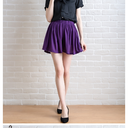
https://aftee.tw/terms/#terms3
３．未成年的使用者請事先徵得法定代理人或監護人之同意方可使用
「AFTEE先享後付」，若未經同意申辦者引起之損失，本公司不負相關責
任。
４．使用「AFTEE先享後付」時，將依據個別帳號之用戶狀況，依本公司即
時審查核予不同之上限額度；若仍有額度不足之情形，本公司將視審查結果
請求用戶進行身份認證。
５．嚴禁一人註冊多個帳號或使用他人資訊註冊。若發現惡意使用之情形，
恩沛科技股份有限公司將有權停止該用戶之使用額度並採取法律行動。