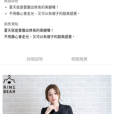
商品特色
【關於「AFTEE先享後付」】
成交易。
ATM付款
AFTEE先享後付是「在收到商品之後才付款」的支付方式。 讓您購物簡單
夏天就是要露出修長的美腿囉！
3.實際核准額度、可分期數及費用金額請依後續交易確認頁面所載為準。
便利好安心！
4.訂單成立30分鐘內，如未前往確認交易或遇審核未通過，訂單將自動取
不用擔心會走光，又可以有裙子的甜美感覺，
１．簡單：不需註冊會員、不需綁卡、不需儲值。
運送方式
消。如遇「轉專審核」未通過狀況，表示未達大哥付你分期系統評分，恕無
２．便利：只要手機號碼，簡訊認證，即可結帳。
法說明評估內容。
銷售重點
３．安心：先確認商品／服務後，再付款。
全家取貨付款
【繳款方式說明】
夏天就是要露出修長的美腿囉！
1.分期款項不併入電信帳單，「大哥付你分期」於每月結算日後寄送繳費提
每筆NT$70，滿NT$699(含以上)免運費
【「AFTEE先享後付」結帳流程】
醒簡訊。
不用擔心會走光，又可以有裙子的甜美感覺，
１．於結帳方式選擇「AFTEE先享後付」後，將跳轉至「AFTEE先享後付」
2.透過簡訊連結打開帳單後，可選擇「超商條碼／台灣大直營門市／銀行轉
付款後全家取貨
結帳頁面，進行簡訊認證並確認金額後，即可完成結帳。
帳／街口支付／iPASS MONEY」等通路繳費。
２．訂單成立數日內，您將收到繳費通知簡訊。
每筆NT$70，滿NT$699(含以上)免運費
３．收到繳費通知簡訊後14天內，點擊此簡訊中的連結，可透過四大超商／
【注意事項】
ATM／網路銀行／等多元方式進行付款，方視為交易完成。
7-11取貨付款
1.本服務係由「台灣大哥大股份有限公司」（以下簡稱本公司）所提供，讓
詳細說明
相關推薦
※ 請注意：結帳手續完成當下不需立刻繳費，但若您需要取消訂單，請聯絡
用戶於交易時，得透過本服務購買商品或服務，並由商店將買賣／分期付款
每筆NT$70，滿NT$799(含以上)免運費
購買商品的店家。未經商家同意取消之訂單仍視為有效，需透過AFTEE先享
買賣價金債權讓與本公司後，依約使用本公司帳單繳交帳款。
後付繳納相關費用。
2.基於同意付款使用「大哥付你分期」之契約關係目的，商店將以您的個人
付款後7-11取貨
※ 交易是否成功請以「AFTEE先享後付 」之結帳頁面顯示為準，若有關於
資料（包含姓名、電話或地址）提供予台灣大哥大進項蒐集、處理及利用，
是否繳費成功／繳費後需取消欲退款等相關疑問，請聯繫「AFTEE先享後付
每筆NT$70，滿NT$699(含以上)免運費
由本公司與您本人進行分期帳單所需資料之確認、核對及更正。
客戶支援中心」
https://netprotections.freshdesk.com/support/home
3.完整用戶服務條款，請詳閱以下連結：
https://oppay.tw/userRule
宅配
【注意事項】
１．透過由恩沛科技股份有限公司提供之「AFTEE先享後付」服務完成之交
每筆NT$100，滿NT$1,000(含以上)免運費
易，需依本服務之必要範圍內提供個人資料，並將交易相關給付款項請求債
權轉讓予恩沛科技股份有限公司。
２．關於個人資料處理事宜，請瀏覽以下網址：