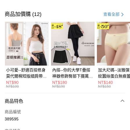
付款方式
信用卡一次付款
商品加價購 (12)
查看全部
超商取貨付款
LINE Pay
Apple Pay
街口支付
悠遊付
小可愛--舒適百搭修身
內搭--你的大學T疊搭
加大尺碼--淡雅
莫代爾棉短版細肩帶素
神器修飾臀部下擺萬用
紋蠶絲蛋白無痕
Google Pay
色背心(白.黑.灰L-2L)-
內搭裙/遮臀裙(黑2L-
角內褲(白.粉.藍.黃
NT$90
NT$180
NT$140
NT$100
NT$190
NT$150
U582眼圈熊中大尺碼
6L)-Q155眼圈熊中大
3L)-L28眼圈熊
全盈+PAY
尺碼
碼
大哥付你分期
商品特色
相關說明
商品編號
【大哥付你分期使用說明】
AFTEE先享後付
1.本服務由台灣大哥大提供，台灣大哥大用戶可立即使用無須另外申請。
389595
2.付款方式選擇「大哥付你分期」，訂單成立後會自動跳轉到大哥付的交易
相關說明
流程，驗證手機門號後，選擇欲分期的期數、繳款截止日，確認付款後即完