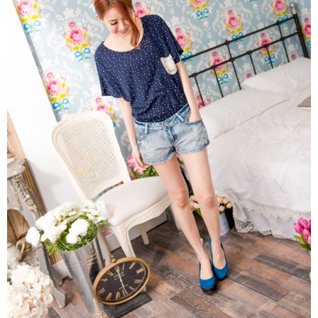
https://aftee.tw/terms/#terms3
３．未成年的使用者請事先徵得法定代理人或監護人之同意方可使用
「AFTEE先享後付」，若未經同意申辦者引起之損失，本公司不負相關責
任。
４．使用「AFTEE先享後付」時，將依據個別帳號之用戶狀況，依本公司即
時審查核予不同之上限額度；若仍有額度不足之情形，本公司將視審查結果
請求用戶進行身份認證。
５．嚴禁一人註冊多個帳號或使用他人資訊註冊。若發現惡意使用之情形，
恩沛科技股份有限公司將有權停止該用戶之使用額度並採取法律行動。