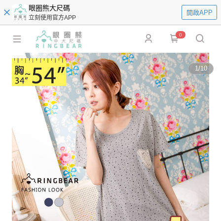
眼圈熊大尺碼
開啟APP
立刻使用官方APP
0
1
/
10