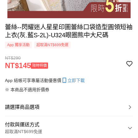
蕾絲--閃耀迷人星星印圖蕾絲口袋造型圓領短袖
上衣(灰.藍S-2L)-U324眼圈熊中大尺碼
App 獨享活動
超取滿NT$699免運
NT$290
NT$145
限時特價
App 結帳可享專屬活動優惠價
立即下載
※ 本商品不適用折價券
請選擇商品選項
付款與運送方式
超取滿NT$699免運