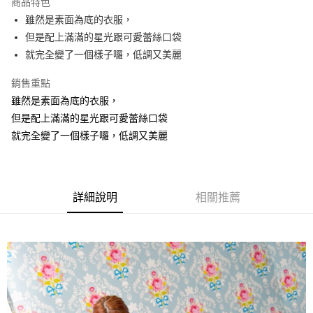
商品特色
【關於「AFTEE先享後付」】
成交易。
ATM付款
AFTEE先享後付是「在收到商品之後才付款」的支付方式。 讓您購物簡單
雖然是素面為底的衣服，
3.實際核准額度、可分期數及費用金額請依後續交易確認頁面所載為準。
便利好安心！
4.訂單成立30分鐘內，如未前往確認交易或遇審核未通過，訂單將自動取
但是配上滿滿的星光跟可愛蕾絲口袋
１．簡單：不需註冊會員、不需綁卡、不需儲值。
運送方式
消。如遇「轉專審核」未通過狀況，表示未達大哥付你分期系統評分，恕無
２．便利：只要手機號碼，簡訊認證，即可結帳。
就完全變了一個樣子囉，低調又美麗
法說明評估內容。
３．安心：先確認商品／服務後，再付款。
全家取貨付款
【繳款方式說明】
銷售重點
1.分期款項不併入電信帳單，「大哥付你分期」於每月結算日後寄送繳費提
每筆NT$70，滿NT$699(含以上)免運費
【「AFTEE先享後付」結帳流程】
醒簡訊。
雖然是素面為底的衣服，
１．於結帳方式選擇「AFTEE先享後付」後，將跳轉至「AFTEE先享後付」
2.透過簡訊連結打開帳單後，可選擇「超商條碼／台灣大直營門市／銀行轉
付款後全家取貨
結帳頁面，進行簡訊認證並確認金額後，即可完成結帳。
但是配上滿滿的星光跟可愛蕾絲口袋
帳／街口支付／iPASS MONEY」等通路繳費。
２．訂單成立數日內，您將收到繳費通知簡訊。
每筆NT$70，滿NT$699(含以上)免運費
就完全變了一個樣子囉，低調又美麗
３．收到繳費通知簡訊後14天內，點擊此簡訊中的連結，可透過四大超商／
【注意事項】
ATM／網路銀行／等多元方式進行付款，方視為交易完成。
7-11取貨付款
1.本服務係由「台灣大哥大股份有限公司」（以下簡稱本公司）所提供，讓
※ 請注意：結帳手續完成當下不需立刻繳費，但若您需要取消訂單，請聯絡
用戶於交易時，得透過本服務購買商品或服務，並由商店將買賣／分期付款
每筆NT$70，滿NT$799(含以上)免運費
購買商品的店家。未經商家同意取消之訂單仍視為有效，需透過AFTEE先享
買賣價金債權讓與本公司後，依約使用本公司帳單繳交帳款。
後付繳納相關費用。
詳細說明
相關推薦
2.基於同意付款使用「大哥付你分期」之契約關係目的，商店將以您的個人
付款後7-11取貨
※ 交易是否成功請以「AFTEE先享後付 」之結帳頁面顯示為準，若有關於
資料（包含姓名、電話或地址）提供予台灣大哥大進項蒐集、處理及利用，
是否繳費成功／繳費後需取消欲退款等相關疑問，請聯繫「AFTEE先享後付
每筆NT$70，滿NT$699(含以上)免運費
由本公司與您本人進行分期帳單所需資料之確認、核對及更正。
客戶支援中心」
https://netprotections.freshdesk.com/support/home
3.完整用戶服務條款，請詳閱以下連結：
https://oppay.tw/userRule
宅配
【注意事項】
１．透過由恩沛科技股份有限公司提供之「AFTEE先享後付」服務完成之交
每筆NT$100，滿NT$1,000(含以上)免運費
易，需依本服務之必要範圍內提供個人資料，並將交易相關給付款項請求債
權轉讓予恩沛科技股份有限公司。
２．關於個人資料處理事宜，請瀏覽以下網址：