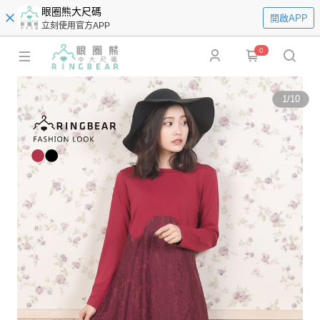
眼圈熊大尺碼
開啟APP
立刻使用官方APP
0
1
/
10