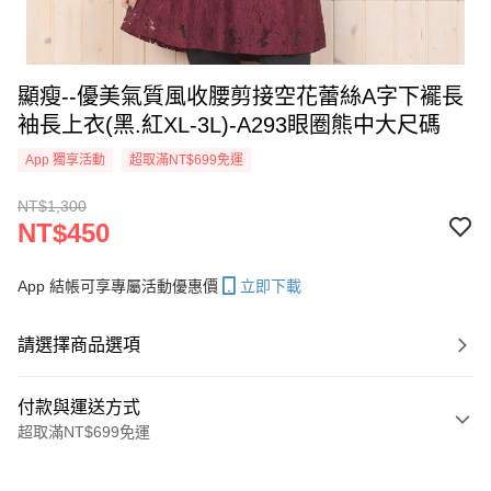
顯瘦--優美氣質風收腰剪接空花蕾絲A字下襬長
袖長上衣(黑.紅XL-3L)-A293眼圈熊中大尺碼
App 獨享活動
超取滿NT$699免運
NT$1,300
NT$450
App 結帳可享專屬活動優惠價
立即下載
請選擇商品選項
付款與運送方式
超取滿NT$699免運
付款方式