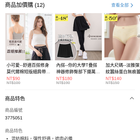
信用卡一次付款
商品加價購 (12)
查看全部
超商取貨付款
LINE Pay
Apple Pay
街口支付
悠遊付
小可愛--舒適百搭修身
內搭--你的大學T疊搭
加大尺碼--淡雅
莫代爾棉短版細肩帶素
神器修飾臀部下擺萬用
紋蠶絲蛋白無痕
Google Pay
色背心(白.黑.灰L-2L)-
內搭裙/遮臀裙(黑2L-
角內褲(白.粉.藍.黃
NT$90
NT$180
NT$140
NT$100
NT$190
NT$150
U582眼圈熊中大尺碼
6L)-Q155眼圈熊中大
3L)-L28眼圈熊
全盈+PAY
尺碼
碼
大哥付你分期
商品特色
相關說明
商品編號
【大哥付你分期使用說明】
AFTEE先享後付
1.本服務由台灣大哥大提供，台灣大哥大用戶可立即使用無須另外申請。
3775051
2.付款方式選擇「大哥付你分期」，訂單成立後會自動跳轉到大哥付的交易
相關說明
流程，驗證手機門號後，選擇欲分期的期數、繳款截止日，確認付款後即完
商品特色
【關於「AFTEE先享後付」】
成交易。
ATM付款
AFTEE先享後付是「在收到商品之後才付款」的支付方式。 讓您購物簡單
混紡棉料，彈性舒適，遮肉必備
3.實際核准額度、可分期數及費用金額請依後續交易確認頁面所載為準。