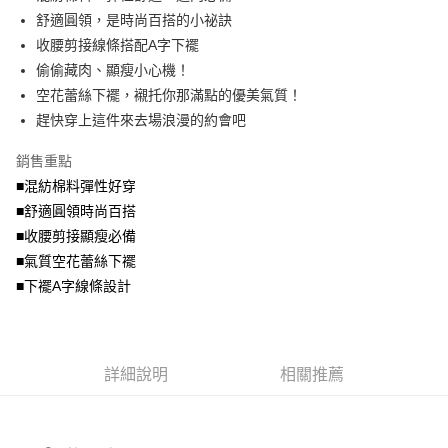
便利好安心！
4.訂單成立30分鐘內，如未前往確認交易或遇審核未通過，訂單將自動取
舒適圓領，是時尚百搭的小祕訣
１．簡單：不需註冊會員、不需綁卡、不需儲值。
運送方式
消。如遇「轉專審核」未通過狀況，表示未達大哥付你分期系統評分，恕無
２．便利：只要手機號碼，簡訊認證，即可結帳。
收腰剪接線條搭配A字下襬
法說明評估內容。
３．安心：先確認商品／服務後，再付款。
全家取貨付款
偷偷藏肉、顯瘦小心機！
【繳款方式說明】
1.分期款項不併入電信帳單，「大哥付你分期」於每月結算日後寄送繳費提
每筆NT$70，滿NT$699(含以上)免運費
空花蕾絲下襬，襯托你那滿點的優美氣質！
【「AFTEE先享後付」結帳流程】
醒簡訊。
１．於結帳方式選擇「AFTEE先享後付」後，將跳轉至「AFTEE先享後付」
趕快穿上這件來去場浪漫的約會吧
2.透過簡訊連結打開帳單後，可選擇「超商條碼／台灣大直營門市／銀行轉
付款後全家取貨
結帳頁面，進行簡訊認證並確認金額後，即可完成結帳。
帳／街口支付／iPASS MONEY」等通路繳費。
２．訂單成立數日內，您將收到繳費通知簡訊。
每筆NT$70，滿NT$699(含以上)免運費
銷售重點
３．收到繳費通知簡訊後14天內，點擊此簡訊中的連結，可透過四大超商／
【注意事項】
■混紡棉料彈性好穿
ATM／網路銀行／等多元方式進行付款，方視為交易完成。
7-11取貨付款
1.本服務係由「台灣大哥大股份有限公司」（以下簡稱本公司）所提供，讓
※ 請注意：結帳手續完成當下不需立刻繳費，但若您需要取消訂單，請聯絡
■舒適圓領時尚百搭
用戶於交易時，得透過本服務購買商品或服務，並由商店將買賣／分期付款
每筆NT$70，滿NT$799(含以上)免運費
購買商品的店家。未經商家同意取消之訂單仍視為有效，需透過AFTEE先享
買賣價金債權讓與本公司後，依約使用本公司帳單繳交帳款。
■收腰剪接顯瘦必備
後付繳納相關費用。
2.基於同意付款使用「大哥付你分期」之契約關係目的，商店將以您的個人
付款後7-11取貨
※ 交易是否成功請以「AFTEE先享後付 」之結帳頁面顯示為準，若有關於
■氣質空花蕾絲下襬
資料（包含姓名、電話或地址）提供予台灣大哥大進項蒐集、處理及利用，
是否繳費成功／繳費後需取消欲退款等相關疑問，請聯繫「AFTEE先享後付
■下襬A字線條設計
每筆NT$70，滿NT$699(含以上)免運費
由本公司與您本人進行分期帳單所需資料之確認、核對及更正。
客戶支援中心」
https://netprotections.freshdesk.com/support/home
3.完整用戶服務條款，請詳閱以下連結：
https://oppay.tw/userRule
宅配
【注意事項】
１．透過由恩沛科技股份有限公司提供之「AFTEE先享後付」服務完成之交
每筆NT$100，滿NT$1,000(含以上)免運費
易，需依本服務之必要範圍內提供個人資料，並將交易相關給付款項請求債
詳細說明
相關推薦
權轉讓予恩沛科技股份有限公司。
２．關於個人資料處理事宜，請瀏覽以下網址：
https://aftee.tw/terms/#terms3
３．未成年的使用者請事先徵得法定代理人或監護人之同意方可使用