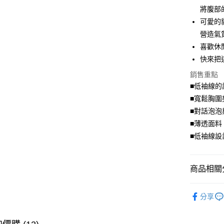
街口支付
將腹部
可愛的
悠遊付
營造氣
Google Pa
喜歡休
快來把
全盈+PAY
銷售重點
大哥付你
■低袖線
相關說明
■寬鬆胸圍
【大哥付
AFTEE先
1.本服務
■對話泡
2.付款方
相關說明
■薄透面
流程，驗
【關於「A
■低袖線
ATM付款
完成交易
AFTEE
3.實際核
便利好安
4.訂單成
１．簡單
消。如遇
２．便利
商品相關分
運送方式
無法說明
３．安心
【繳款方
舒適．棉
全家取貨
1.分期款
【「AFT
分享
醒簡訊。
每筆NT$7
１．於結帳
➤ 限量搶購
2.透過簡
付」結帳
帳／街口支
付款後全
２．訂單
💗仲夏輕