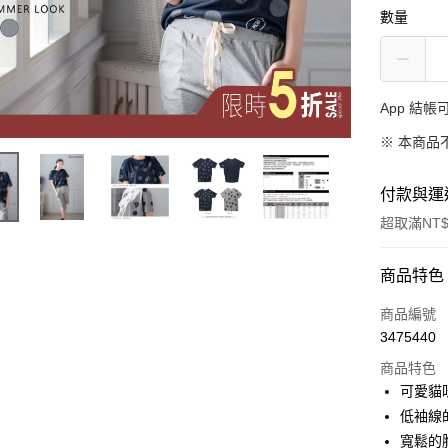
數量
App 結
※ 本商品
付款與運
超取滿NT$
付款方式
商品特色
信用卡一
商品編號
3475440
超商取貨
商品特色
LINE Pay
可愛貓
低袖線
Apple Pay
寬鬆的