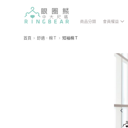
商品分類
會員權益
首頁
舒適．棉Ｔ
短袖棉Ｔ