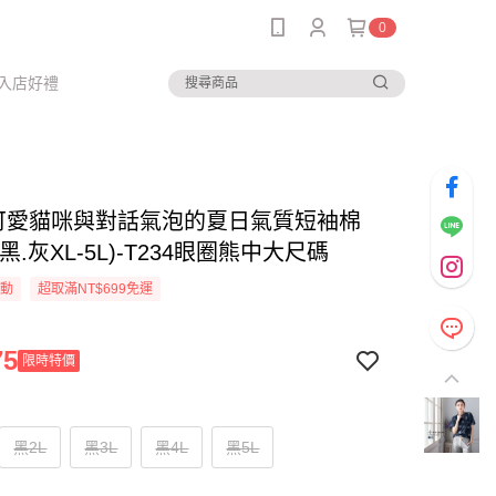
0
入店好禮
-可愛貓咪與對話氣泡的夏日氣質短袖棉
黑.灰XL-5L)-T234眼圈熊中大尺碼
活動
超取滿NT$699免運
75
限時特價
黑2L
黑3L
黑4L
黑5L