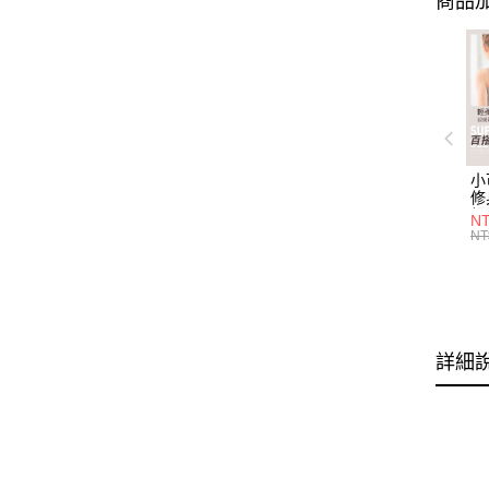
商品加
小
修
細
N
(白
NT
U
尺
詳細