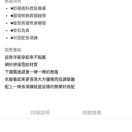
商品特色
【關於「AFTEE先享後付」】
成交易。
ATM付款
AFTEE先享後付是「在收到商品之後才付款」的支付方式。 讓您購物簡單
■舒適面料透氣親膚
3.實際核准額度、可分期數及費用金額請依後續交易確認頁面所載為準。
便利好安心！
4.訂單成立30分鐘內，如未前往確認交易或遇審核未通過，訂單將自動取
■圓領修飾肩頸線條
１．簡單：不需註冊會員、不需綁卡、不需儲值。
運送方式
消。如遇「轉專審核」未通過狀況，表示未達大哥付你分期系統評分，恕無
２．便利：只要手機號碼，簡訊認證，即可結帳。
■版型剪裁修身顯瘦
法說明評估內容。
３．安心：先確認商品／服務後，再付款。
全家取貨付款
■背扣為真
【繳款方式說明】
1.分期款項不併入電信帳單，「大哥付你分期」於每月結算日後寄送繳費提
每筆NT$70，滿NT$699(含以上)免運費
■可搭配長項鍊
【「AFTEE先享後付」結帳流程】
醒簡訊。
１．於結帳方式選擇「AFTEE先享後付」後，將跳轉至「AFTEE先享後付」
2.透過簡訊連結打開帳單後，可選擇「超商條碼／台灣大直營門市／銀行轉
付款後全家取貨
結帳頁面，進行簡訊認證並確認金額後，即可完成結帳。
銷售重點
帳／街口支付／iPASS MONEY」等通路繳費。
２．訂單成立數日內，您將收到繳費通知簡訊。
每筆NT$70，滿NT$699(含以上)免運費
這款洋裝穿起來不黏膩
３．收到繳費通知簡訊後14天內，點擊此簡訊中的連結，可透過四大超商／
【注意事項】
網紗拼接雪紡材質
ATM／網路銀行／等多元方式進行付款，方視為交易完成。
7-11取貨付款
1.本服務係由「台灣大哥大股份有限公司」（以下簡稱本公司）所提供，讓
※ 請注意：結帳手續完成當下不需立刻繳費，但若您需要取消訂單，請聯絡
下擺飄逸感覺一陣一陣的微風
用戶於交易時，得透過本服務購買商品或服務，並由商店將買賣／分期付款
每筆NT$70，滿NT$799(含以上)免運費
購買商品的店家。未經商家同意取消之訂單仍視為有效，需透過AFTEE先享
買賣價金債權讓與本公司後，依約使用本公司帳單繳交帳款。
衣服看起來更落落大方優雅而低調華麗
後付繳納相關費用。
2.基於同意付款使用「大哥付你分期」之契約關係目的，商店將以您的個人
付款後7-11取貨
※ 交易是否成功請以「AFTEE先享後付 」之結帳頁面顯示為準，若有關於
配上一條長項鍊就是這樣的簡單好搭配
資料（包含姓名、電話或地址）提供予台灣大哥大進項蒐集、處理及利用，
是否繳費成功／繳費後需取消欲退款等相關疑問，請聯繫「AFTEE先享後付
每筆NT$70，滿NT$699(含以上)免運費
由本公司與您本人進行分期帳單所需資料之確認、核對及更正。
客戶支援中心」
https://netprotections.freshdesk.com/support/home
3.完整用戶服務條款，請詳閱以下連結：
https://oppay.tw/userRule
宅配
【注意事項】
詳細說明
相關推薦
１．透過由恩沛科技股份有限公司提供之「AFTEE先享後付」服務完成之交
每筆NT$100，滿NT$1,000(含以上)免運費
易，需依本服務之必要範圍內提供個人資料，並將交易相關給付款項請求債
權轉讓予恩沛科技股份有限公司。
２．關於個人資料處理事宜，請瀏覽以下網址：