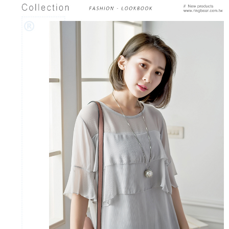
https://aftee.tw/terms/#terms3
３．未成年的使用者請事先徵得法定代理人或監護人之同意方可使用
「AFTEE先享後付」，若未經同意申辦者引起之損失，本公司不負相關責
任。
４．使用「AFTEE先享後付」時，將依據個別帳號之用戶狀況，依本公司即
時審查核予不同之上限額度；若仍有額度不足之情形，本公司將視審查結果
請求用戶進行身份認證。
５．嚴禁一人註冊多個帳號或使用他人資訊註冊。若發現惡意使用之情形，
恩沛科技股份有限公司將有權停止該用戶之使用額度並採取法律行動。