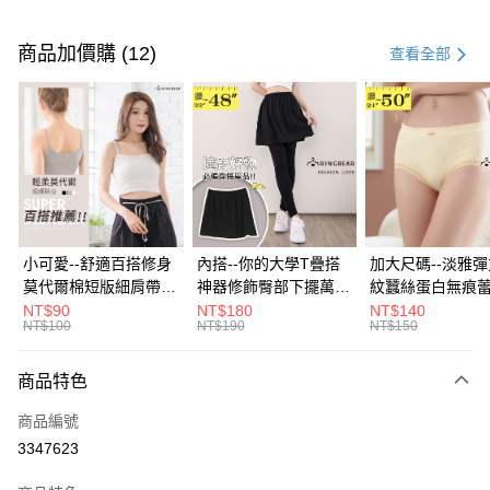
付款方式
信用卡一次付款
商品加價購 (12)
查看全部
超商取貨付款
LINE Pay
Apple Pay
街口支付
悠遊付
小可愛--舒適百搭修身
內搭--你的大學T疊搭
加大尺碼--淡雅
莫代爾棉短版細肩帶素
神器修飾臀部下擺萬用
紋蠶絲蛋白無痕
Google Pay
色背心(白.黑.灰L-2L)-
內搭裙/遮臀裙(黑2L-
角內褲(白.粉.藍.黃
NT$90
NT$180
NT$140
NT$100
NT$190
NT$150
U582眼圈熊中大尺碼
6L)-Q155眼圈熊中大
3L)-L28眼圈熊
全盈+PAY
尺碼
碼
大哥付你分期
商品特色
相關說明
商品編號
【大哥付你分期使用說明】
AFTEE先享後付
1.本服務由台灣大哥大提供，台灣大哥大用戶可立即使用無須另外申請。
3347623
2.付款方式選擇「大哥付你分期」，訂單成立後會自動跳轉到大哥付的交易
相關說明
流程，驗證手機門號後，選擇欲分期的期數、繳款截止日，確認付款後即完