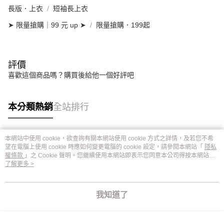
長版．上衣
短袖長上衣
➤ 限量搶購｜99 元 up ➤
限量搶購．199起
評價
喜歡這個商品嗎？購買後給他一個好評吧
本分類熱銷
全站排行
本網站中使用 cookie，欲查詢有關本網站使用 cookie 方式之詳情，及若您不希
熱門標籤
望在電腦上使用 cookie 時應如何變更電腦的 cookie 設定，請參閱本網站「
隱私
權條款
」之 Cookie 聲明。您繼續使用本網站即表示您同意本公司得按本網站使
用條款之 Cookie 聲明使用 cookie。
了解更多 >
我知道了