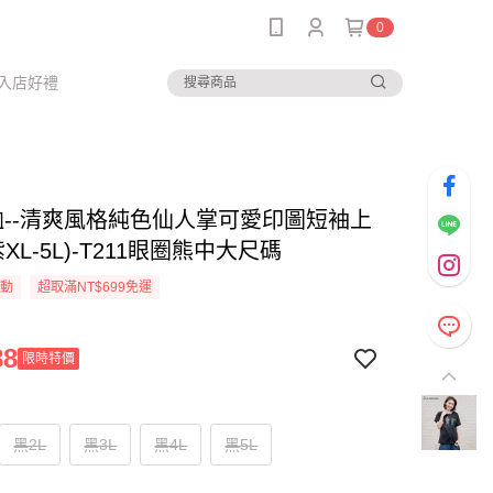
0
入店好禮
恤--清爽風格純色仙人掌可愛印圖短袖上
紫XL-5L)-T211眼圈熊中大尺碼
活動
超取滿NT$699免運
88
限時特價
黑2L
黑3L
黑4L
黑5L