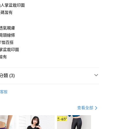
仙人掌盆栽印圖
尺碼皆有
y
透氣親膚
肩頸線條
T恤百搭
分期
掌盆栽印圖
皆有
你分期使用說明】
享後付
由台灣大哥大提供，台灣大哥大用戶可立即使用無須另外申請。
式選擇「大哥付你分期」，訂單成立後會自動跳轉到大哥付的交易
證手機門號後，選擇欲分期的期數、繳款截止日，確認付款後即
FTEE先享後付」】
類 (3)
。
先享後付是「在收到商品之後才付款」的支付方式。 讓您購物簡單
准額度、可分期數及費用金額請依後續交易確認頁面所載為準。
心！
Ｔ
短袖棉Ｔ
立30分鐘內，如未前往確認交易或遇審核未通過，訂單將自動取
：不需註冊會員、不需綁卡、不需儲值。
客服
「轉專審核」未通過狀況，表示未達大哥付你分期系統評分，恕
：只要手機號碼，簡訊認證，即可結帳。
｜99 元 up ➤
限量搶購．99起
評估內容。
：先確認商品／服務後，再付款。
式說明】
人節．75折下殺
優活春夏．７５折起
查看全部
付款
項不併入電信帳單，「大哥付你分期」於每月結算日後寄送繳費提
EE先享後付」結帳流程】
0，滿NT$699(含以上)免運費
方式選擇「AFTEE先享後付」後，將跳轉至「AFTEE先享後
訊連結打開帳單後，可選擇「超商條碼／台灣大直營門市／銀行轉
頁面，進行簡訊認證並確認金額後，即可完成結帳。
付／iPASS MONEY」等通路繳費。
家取貨
成立數日內，您將收到繳費通知簡訊。