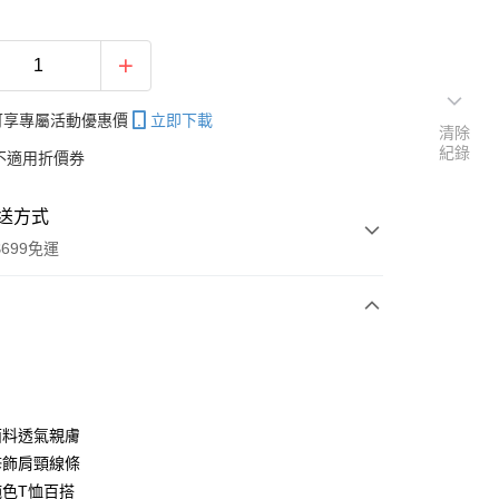
帳可享專屬活動優惠價
立即下載
清除
紀錄
不適用折價券
送方式
699免運
次付款
付款
面料透氣親膚
修飾肩頸線條
純色T恤百搭