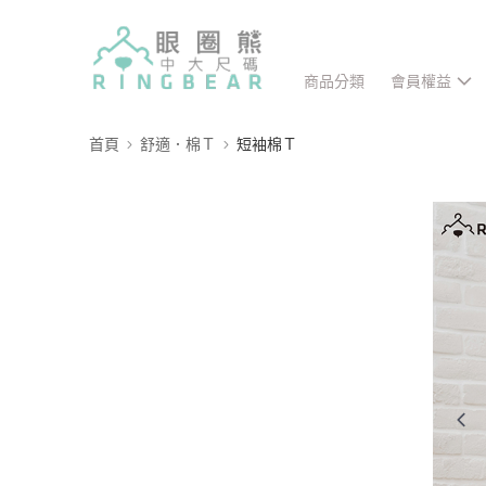
商品分類
會員權益
首頁
舒適．棉Ｔ
短袖棉Ｔ