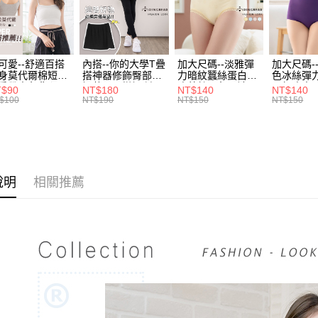
３．收到繳
每筆NT$7
【注意事
／ATM／
1.本服務
※ 請注意
7-11取貨
用戶於交
絡購買商品
款買賣價
先享後付
每筆NT$7
可愛--舒適百搭
內搭--你的大學T疊
加大尺碼--淡雅彈
加大尺碼-
2.基於同
※ 交易是
身莫代爾棉短版
搭神器修飾臀部下
力暗紋蠶絲蛋白無
色冰絲彈
資料（包
是否繳費成
付款後7-1
肩帶素色背心
擺萬用內搭裙/遮臀
痕蕾絲三角內褲
臀無痕中
T$90
NT$180
NT$140
NT$140
用，由本
付客戶支
.黑.灰L-2L)-
裙(黑2L-6L)-Q155
(白.粉.藍.黃XL-
褲(黑.紅.粉
$100
NT$190
NT$150
NT$150
每筆NT$7
3.完整用
582眼圈熊中大
眼圈熊中大尺碼
3L)-L28眼圈熊中
3L)-L1
碼
大尺碼
大尺碼
【注意事
宅配
１．透過由
交易，需
每筆NT$1
求債權轉
２．關於
說明
相關推薦
https://aft
３．未成
「AFTE
任。
４．使用「
即時審查
結果請求
５．嚴禁
形，恩沛
動。