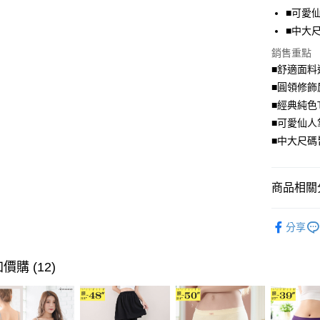
街口支付
■可愛
■中大
悠遊付
銷售重點
Google Pa
■舒適面料
全盈+PAY
■圓領修飾
■經典純色
大哥付你
■可愛仙人
相關說明
■中大尺碼
【大哥付
AFTEE先
1.本服務
2.付款方
相關說明
流程，驗
【關於「A
商品相關分
ATM付款
完成交易
AFTEE
3.實際核
便利好安
舒適．棉
4.訂單成
１．簡單
分享
消。如遇
２．便利
➤ 限量搶購
運送方式
無法說明
３．安心
【繳款方
💗七夕情
價購 (12)
全家取貨
1.分期款
【「AFT
醒簡訊。
每筆NT$7
１．於結帳
2.透過簡
付」結帳
帳／街口支
付款後全
２．訂單