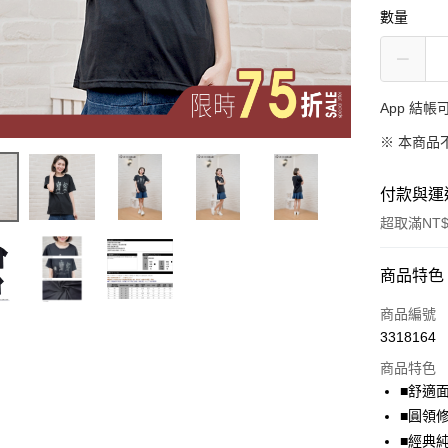
數量
App 結
※ 本商品
付款與運
超取滿NT$
付款方式
商品特色
信用卡一
商品編號
3318164
超商取貨
商品特色
LINE Pay
■舒適
■圓領
Apple Pay
■經典