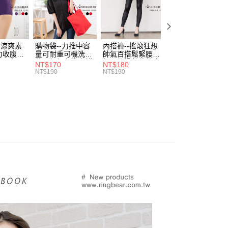
費通知簡訊後14天內，點擊此簡訊中的連結，可透過四大超商
0，滿NT$699(含以上)免運費
項】
網路銀行／等多元方式進行付款，方視為交易完成。
係由「台灣大哥大股份有限公司」（以下簡稱本公司）所提供，讓
：結帳手續完成當下不需立刻繳費，但若您需要取消訂單，請聯
付款
易時，得透過本服務購買商品或服務，並由商店將買賣／分期付
的店家。未經商家同意取消之訂單仍視為有效，需透過AFTEE
金債權讓與本公司後，依約使用本公司帳單繳交帳款。
繳納相關費用。
0，滿NT$799(含以上)免運費
-涼爽素
購物袋--力推中容
內搭褲--搖滾狂想
加大尺碼--顯瘦超
意付款使用「大哥付你分期」之契約關係目的，商店將以您的個人
否成功請以「AFTEE先享後付 」之結帳頁面顯示為準，若有關於
力收腹提
量可耐重可機洗烘
帥氣百搭鬆緊腰頭
彈力貼身親膚美腿
含姓名、電話或地址）提供予台灣大哥大進項蒐集、處理及利
功／繳費後需取消欲退款等相關疑問，請聯繫「AFTEE先享後
1取貨
腰三角內
乾環保帆布袋/側背
超彈絲滑薄款仿皮
收腹提臀無痕高腰
NT$170
NT$180
NT$90
公司與您本人進行分期帳單所需資料之確認、核對及更正。
援中心」
https://netprotections.freshdesk.com/support/home
.紫L-
包(黑.紅.米F)-
褲(黑XL-6L)-R179
內搭連身褲襪(黑.
NT$190
NT$190
NT$100
0，滿NT$699(含以上)免運費
戶服務條款，請詳閱以下連結：
https://oppay.tw/userRule
7眼圈熊中
B201眼圈熊中大尺
眼圈熊中大尺碼
膚F)-Z63眼圈熊
碼
大尺碼
項】
恩沛科技股份有限公司提供之「AFTEE先享後付」服務完成之
依本服務之必要範圍內提供個人資料，並將交易相關給付款項請
00，滿NT$1,000(含以上)免運費
讓予恩沛科技股份有限公司。
個人資料處理事宜，請瀏覽以下網址：
ee.tw/terms/#terms3
年的使用者請事先徵得法定代理人或監護人之同意方可使用
E先享後付」，若未經同意申辦者引起之損失，本公司不負相關責
AFTEE先享後付」時，將依據個別帳號之用戶狀況，依本公司
核予不同之上限額度；若仍有額度不足之情形，本公司將視審查
用戶進行身份認證。
一人註冊多個帳號或使用他人資訊註冊。若發現惡意使用之情
科技股份有限公司將有權停止該用戶之使用額度並採取法律行