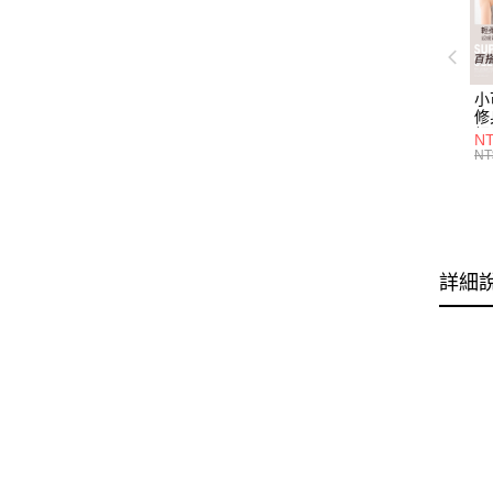
小
修
細
N
(白
NT
U
尺
詳細