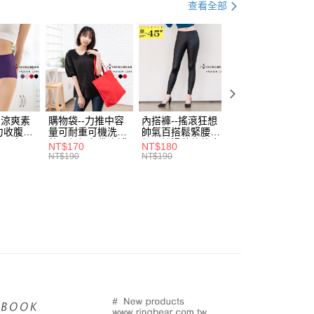
．加大尺碼
最大尺碼．7L
查看全部
付款
項不併入電信帳單，「大哥付你分期」於每月結算日後寄送繳費提
EE先享後付」結帳流程】
．加大尺碼
最大尺碼．6L
0，滿NT$699(含以上)免運費
方式選擇「AFTEE先享後付」後，將跳轉至「AFTEE先享後
訊連結打開帳單後，可選擇「超商條碼／台灣大直營門市／銀行轉
頁面，進行簡訊認證並確認金額後，即可完成結帳。
．加大尺碼
最大尺碼．5L
付／iPASS MONEY」等通路繳費。
家取貨
成立數日內，您將收到繳費通知簡訊。
費通知簡訊後14天內，點擊此簡訊中的連結，可透過四大超商
．加大尺碼
最大尺碼．4L
0，滿NT$699(含以上)免運費
項】
網路銀行／等多元方式進行付款，方視為交易完成。
係由「台灣大哥大股份有限公司」（以下簡稱本公司）所提供，讓
：結帳手續完成當下不需立刻繳費，但若您需要取消訂單，請聯
．加大尺碼
最大尺碼．3L
付款
易時，得透過本服務購買商品或服務，並由商店將買賣／分期付
的店家。未經商家同意取消之訂單仍視為有效，需透過AFTEE
金債權讓與本公司後，依約使用本公司帳單繳交帳款。
繳納相關費用。
0，滿NT$799(含以上)免運費
 質感 OL 日常穿搭
-涼爽素
購物袋--力推中容
內搭褲--搖滾狂想
加大尺碼--顯瘦超
意付款使用「大哥付你分期」之契約關係目的，商店將以您的個人
否成功請以「AFTEE先享後付 」之結帳頁面顯示為準，若有關於
力收腹提
量可耐重可機洗烘
帥氣百搭鬆緊腰頭
彈力貼身親膚美腿
含姓名、電話或地址）提供予台灣大哥大進項蒐集、處理及利
功／繳費後需取消欲退款等相關疑問，請聯繫「AFTEE先享後
1取貨
腰三角內
乾環保帆布袋/側背
超彈絲滑薄款仿皮
收腹提臀無痕高腰
NT$170
NT$180
NT$90
公司與您本人進行分期帳單所需資料之確認、核對及更正。
援中心」
https://netprotections.freshdesk.com/support/home
.紫L-
包(黑.紅.米F)-
褲(黑XL-6L)-R179
內搭連身褲襪(黑.
NT$190
NT$190
NT$100
0，滿NT$699(含以上)免運費
戶服務條款，請詳閱以下連結：
https://oppay.tw/userRule
7眼圈熊中
B201眼圈熊中大尺
眼圈熊中大尺碼
膚F)-Z63眼圈熊
碼
大尺碼
項】
恩沛科技股份有限公司提供之「AFTEE先享後付」服務完成之
依本服務之必要範圍內提供個人資料，並將交易相關給付款項請
00，滿NT$1,000(含以上)免運費
讓予恩沛科技股份有限公司。
個人資料處理事宜，請瀏覽以下網址：
ee.tw/terms/#terms3
年的使用者請事先徵得法定代理人或監護人之同意方可使用
E先享後付」，若未經同意申辦者引起之損失，本公司不負相關責
AFTEE先享後付」時，將依據個別帳號之用戶狀況，依本公司
核予不同之上限額度；若仍有額度不足之情形，本公司將視審查