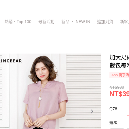
熱銷．Top 100
最新活動
新品 ‧ NEW IN
追加到貨
新客
加大尺
裁包覆窄
App 獨享
NT$980
NT$3
Q78
選項