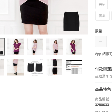
黑S
黑4L
數量
App 結
付款與運
超取滿NT$
付款方式
商品特色
信用卡一
商品編號
3280633
超商取貨