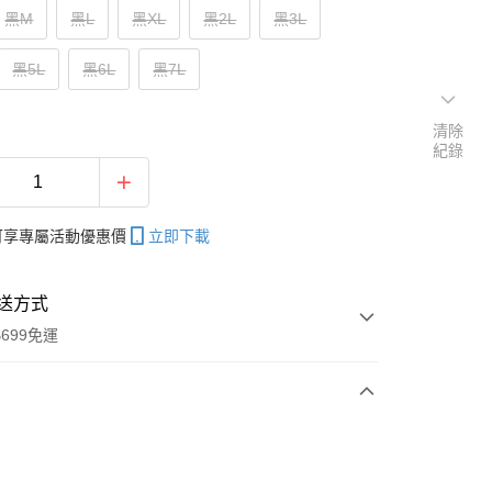
黑M
黑L
黑XL
黑2L
黑3L
黑5L
黑6L
黑7L
清除
紀錄
帳可享專屬活動優惠價
立即下載
送方式
699免運
次付款
付款