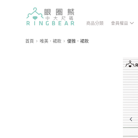
商品分類
會員權益
首頁
唯美．裙款
優雅．裙款