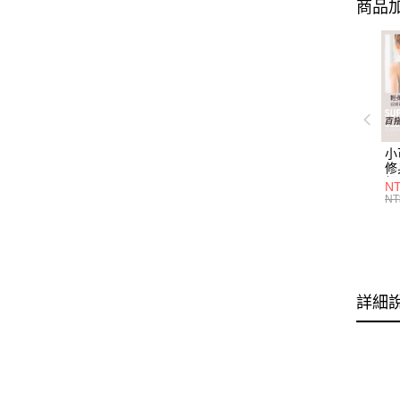
商品加
小
修
細
N
(白
NT
U
尺
詳細