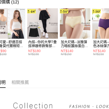
身型限定
價購 (12)
全家取貨
1.分期款
【「AFT
身型限定
醒簡訊。
每筆NT$7
１．於結帳
2.透過簡
付」結帳
身型限定
帳／街口支
付款後全
２．訂單
３．收到繳
身型限定
每筆NT$7
【注意事
／ATM／
1.本服務
※ 請注意
身型限定
7-11取貨
用戶於交
絡購買商品
款買賣價
先享後付
每筆NT$7
風格系列 -
可愛--舒適百搭
內搭--你的大學T疊
加大尺碼--淡雅彈
加大尺碼-
2.基於同
※ 交易是
身莫代爾棉短版
搭神器修飾臀部下
力暗紋蠶絲蛋白無
色冰絲彈
資料（包
是否繳費成
付款後7-1
肩帶素色背心
擺萬用內搭裙/遮臀
痕蕾絲三角內褲
臀無痕中
T$90
NT$180
NT$140
NT$140
用，由本
付客戶支
.黑.灰L-2L)-
裙(黑2L-6L)-Q155
(白.粉.藍.黃XL-
褲(黑.紅.粉
$100
NT$190
NT$150
NT$150
每筆NT$7
3.完整用
582眼圈熊中大
眼圈熊中大尺碼
3L)-L28眼圈熊中
3L)-L1
碼
大尺碼
大尺碼
【注意事
宅配
１．透過由
交易，需
每筆NT$1
求債權轉
２．關於
說明
相關推薦
https://aft
３．未成
「AFTE
任。
４．使用「
即時審查