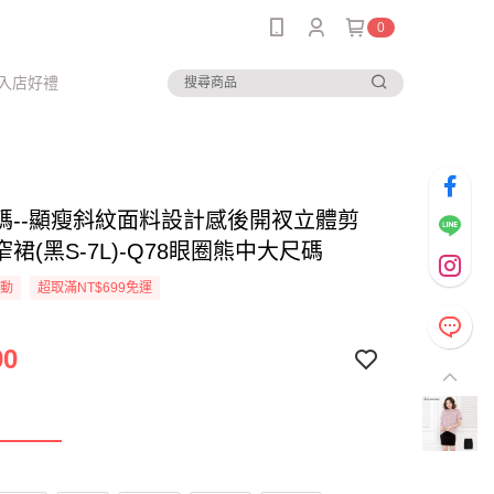
0
入店好禮
碼--顯瘦斜紋面料設計感後開衩立體剪
裙(黑S-7L)-Q78眼圈熊中大尺碼
活動
超取滿NT$699免運
90