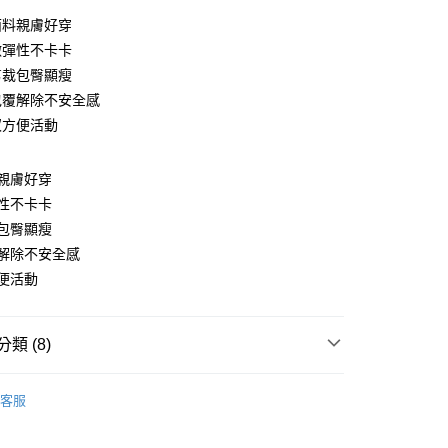
面料親膚好穿
微彈性不卡卡
剪裁包臀顯瘦
包覆解除不安全感
衩方便活動
y
親膚好穿
性不卡卡
包臀顯瘦
分期
解除不安全感
便活動
你分期使用說明】
享後付
由台灣大哥大提供，台灣大哥大用戶可立即使用無須另外申請。
式選擇「大哥付你分期」，訂單成立後會自動跳轉到大哥付的交易
證手機門號後，選擇欲分期的期數、繳款截止日，確認付款後即
FTEE先享後付」】
類 (8)
。
先享後付是「在收到商品之後才付款」的支付方式。 讓您購物簡單
准額度、可分期數及費用金額請依後續交易確認頁面所載為準。
心！
款
優雅．裙款
立30分鐘內，如未前往確認交易或遇審核未通過，訂單將自動取
：不需註冊會員、不需綁卡、不需儲值。
客服
「轉專審核」未通過狀況，表示未達大哥付你分期系統評分，恕
：只要手機號碼，簡訊認證，即可結帳。
資好好買
均價．390
評估內容。
：先確認商品／服務後，再付款。
式說明】