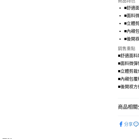
商品特色
LINE Pay
■舒適
■面料
Apple Pay
■立體
街口支付
■內襯
■後開
悠遊付
銷售重點
Google Pa
■舒適面料
全盈+PAY
■面料微彈
■立體剪裁
大哥付你
■內襯包覆
相關說明
■後開衩方
【大哥付
AFTEE先
1.本服務
2.付款方
相關說明
流程，驗
【關於「A
商品相關分
ATM付款
完成交易
AFTEE
3.實際核
便利好安
唯美．裙
4.訂單成
１．簡單
分享
消。如遇
２．便利
超值．小
運送方式
無法說明
３．安心
【繳款方