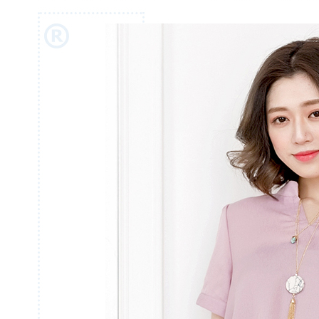
結果請求
５．嚴禁
形，恩沛
動。