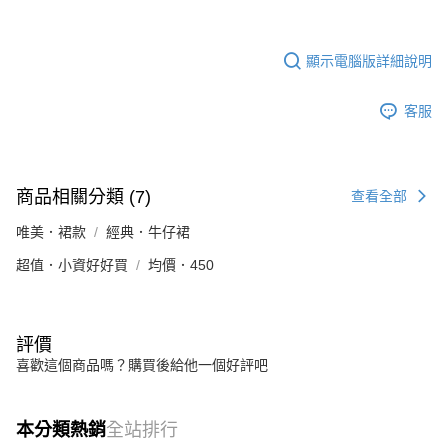
顯示電腦版詳細說明
客服
商品相關分類 (7)
查看全部
唯美．裙款
經典．牛仔裙
超值．小資好好買
均價．450
評價
喜歡這個商品嗎？購買後給他一個好評吧
本分類熱銷
全站排行