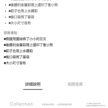
便利好安心！
4.訂單成立30分鐘內，如未前往確認交易或遇審核未通過，訂單將自動取
■後腰的金屬釦環上還印了隻小熊
１．簡單：不需註冊會員、不需綁卡、不需儲值。
運送方式
消。如遇「轉專審核」未通過狀況，表示未達大哥付你分期系統評分，恕無
２．便利：只要手機號碼，簡訊認證，即可結帳。
■釦子也用上水鑽釦
法說明評估內容。
３．安心：先確認商品／服務後，再付款。
全家取貨付款
■後口袋用了蓋袋
【繳款方式說明】
1.分期款項不併入電信帳單，「大哥付你分期」於每月結算日後寄送繳費提
每筆NT$70，滿NT$699(含以上)免運費
■大小尺寸皆有
【「AFTEE先享後付」結帳流程】
醒簡訊。
１．於結帳方式選擇「AFTEE先享後付」後，將跳轉至「AFTEE先享後付」
2.透過簡訊連結打開帳單後，可選擇「超商條碼／台灣大直營門市／銀行轉
付款後全家取貨
結帳頁面，進行簡訊認證並確認金額後，即可完成結帳。
銷售重點
帳／街口支付／iPASS MONEY」等通路繳費。
２．訂單成立數日內，您將收到繳費通知簡訊。
每筆NT$70，滿NT$699(含以上)免運費
■側邊用蕾絲綁了小小的交叉
３．收到繳費通知簡訊後14天內，點擊此簡訊中的連結，可透過四大超商／
【注意事項】
■後腰的金屬釦環上還印了隻小熊
ATM／網路銀行／等多元方式進行付款，方視為交易完成。
7-11取貨付款
1.本服務係由「台灣大哥大股份有限公司」（以下簡稱本公司）所提供，讓
※ 請注意：結帳手續完成當下不需立刻繳費，但若您需要取消訂單，請聯絡
■釦子也用上水鑽釦
用戶於交易時，得透過本服務購買商品或服務，並由商店將買賣／分期付款
每筆NT$70，滿NT$799(含以上)免運費
購買商品的店家。未經商家同意取消之訂單仍視為有效，需透過AFTEE先享
買賣價金債權讓與本公司後，依約使用本公司帳單繳交帳款。
■後口袋用了蓋袋
後付繳納相關費用。
2.基於同意付款使用「大哥付你分期」之契約關係目的，商店將以您的個人
付款後7-11取貨
※ 交易是否成功請以「AFTEE先享後付 」之結帳頁面顯示為準，若有關於
■大小尺寸皆有
資料（包含姓名、電話或地址）提供予台灣大哥大進項蒐集、處理及利用，
是否繳費成功／繳費後需取消欲退款等相關疑問，請聯繫「AFTEE先享後付
每筆NT$70，滿NT$699(含以上)免運費
由本公司與您本人進行分期帳單所需資料之確認、核對及更正。
客戶支援中心」
https://netprotections.freshdesk.com/support/home
3.完整用戶服務條款，請詳閱以下連結：
https://oppay.tw/userRule
宅配
【注意事項】
詳細說明
相關推薦
１．透過由恩沛科技股份有限公司提供之「AFTEE先享後付」服務完成之交
每筆NT$100，滿NT$1,000(含以上)免運費
易，需依本服務之必要範圍內提供個人資料，並將交易相關給付款項請求債
權轉讓予恩沛科技股份有限公司。
２．關於個人資料處理事宜，請瀏覽以下網址：
https://aftee.tw/terms/#terms3
３．未成年的使用者請事先徵得法定代理人或監護人之同意方可使用