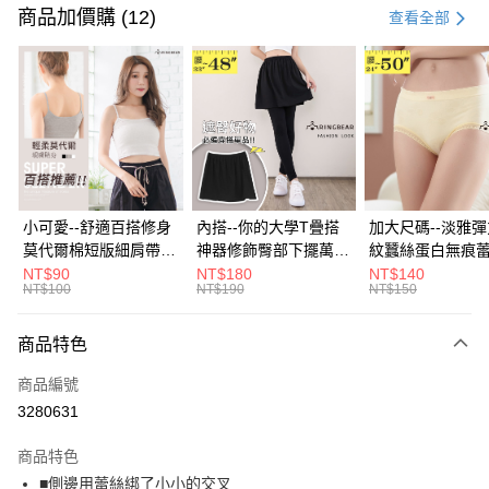
信用卡一次付款
商品加價購 (12)
查看全部
超商取貨付款
LINE Pay
Apple Pay
街口支付
悠遊付
小可愛--舒適百搭修身
內搭--你的大學T疊搭
加大尺碼--淡雅
莫代爾棉短版細肩帶素
神器修飾臀部下擺萬用
紋蠶絲蛋白無痕
Google Pay
色背心(白.黑.灰L-2L)-
內搭裙/遮臀裙(黑2L-
角內褲(白.粉.藍.黃
NT$90
NT$180
NT$140
NT$100
NT$190
NT$150
U582眼圈熊中大尺碼
6L)-Q155眼圈熊中大
3L)-L28眼圈熊
全盈+PAY
尺碼
碼
大哥付你分期
商品特色
相關說明
商品編號
【大哥付你分期使用說明】
AFTEE先享後付
1.本服務由台灣大哥大提供，台灣大哥大用戶可立即使用無須另外申請。
3280631
2.付款方式選擇「大哥付你分期」，訂單成立後會自動跳轉到大哥付的交易
相關說明
流程，驗證手機門號後，選擇欲分期的期數、繳款截止日，確認付款後即完
商品特色
【關於「AFTEE先享後付」】
成交易。
ATM付款
AFTEE先享後付是「在收到商品之後才付款」的支付方式。 讓您購物簡單
■側邊用蕾絲綁了小小的交叉
3.實際核准額度、可分期數及費用金額請依後續交易確認頁面所載為準。