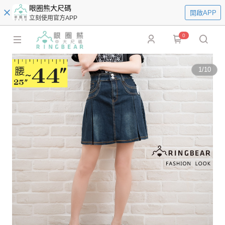
眼圈熊大尺碼
開啟APP
立刻使用官方APP
0
1
/
10