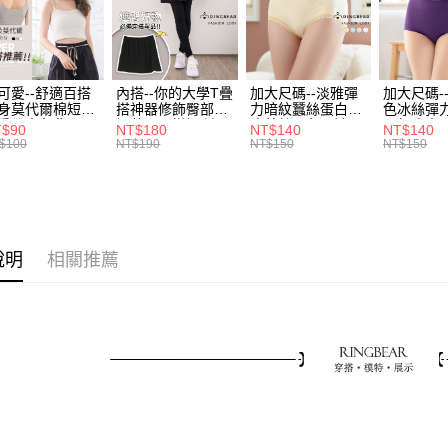
３．收到繳
🎀新客首購
每筆NT$7
【注意事
／ATM／
1.本服務
※ 請注意
🌟✧ 追
7-11取貨
用戶於交
絡購買商品
款買賣價
先享後付
每筆NT$7
可愛--舒適百搭
內搭--你的大學T疊
加大尺碼--淡雅彈
加大尺碼-
2.基於同
※ 交易是
身莫代爾棉短版
搭神器修飾臀部下
力暗紋蠶絲蛋白無
色冰絲彈
資料（包
是否繳費成
付款後7-1
肩帶素色背心
擺萬用內搭裙/遮臀
痕蕾絲三角內褲
臀無痕中
T$90
NT$180
NT$140
NT$140
用，由本
付客戶支
.黑.灰L-2L)-
裙(黑2L-6L)-Q155
(白.粉.藍.黃XL-
褲(黑.紅.粉
$100
NT$190
NT$150
NT$150
每筆NT$7
3.完整用
582眼圈熊中大
眼圈熊中大尺碼
3L)-L28眼圈熊中
3L)-L1
碼
大尺碼
大尺碼
【注意事
宅配
１．透過由
交易，需
每筆NT$1
求債權轉
２．關於
說明
相關推薦
https://aft
３．未成
「AFTE
任。
４．使用「
即時審查
結果請求
５．嚴禁
形，恩沛
動。