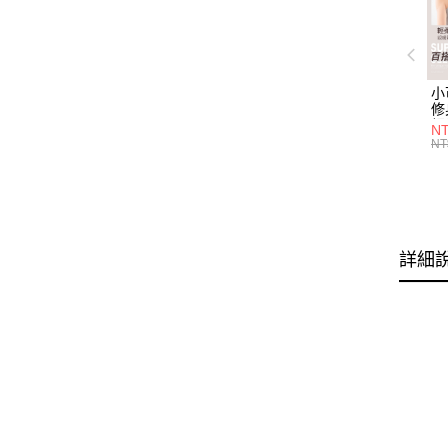
小
修
細
N
(白
NT
U
尺
詳細