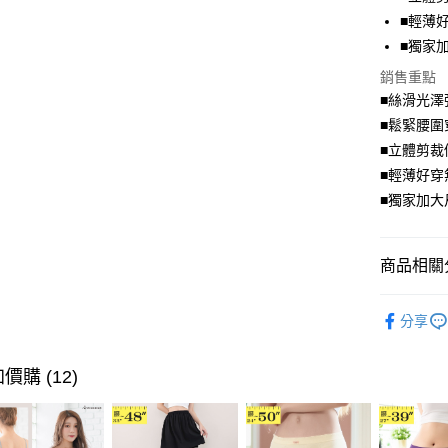
街口支付
■輕薄
■獨家
悠遊付
銷售重點
Google Pa
■絲滑光澤
全盈+PAY
■鬆緊腰圍
■立體剪裁
大哥付你
■輕薄好穿
相關說明
■獨家加大
【大哥付
AFTEE先
1.本服務
2.付款方
相關說明
流程，驗
【關於「A
商品相關分
ATM付款
完成交易
AFTEE
3.實際核
便利好安
塑身．內
4.訂單成
１．簡單
分享
消。如遇
２．便利
超值．小
運送方式
無法說明
３．安心
【繳款方
身型限定
價購 (12)
全家取貨
1.分期款
【「AFT
身型限定
醒簡訊。
每筆NT$7
１．於結帳
2.透過簡
付」結帳
身型限定
帳／街口支
付款後全
２．訂單