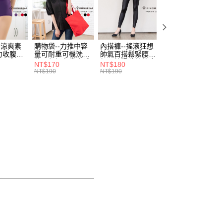
費通知簡訊後14天內，點擊此簡訊中的連結，可透過四大超商
專區🎀
0，滿NT$699(含以上)免運費
項】
網路銀行／等多元方式進行付款，方視為交易完成。
係由「台灣大哥大股份有限公司」（以下簡稱本公司）所提供，讓
：結帳手續完成當下不需立刻繳費，但若您需要取消訂單，請聯
加到貨｜現貨販售中 ✧
05/20熱銷到貨
付款
易時，得透過本服務購買商品或服務，並由商店將買賣／分期付
的店家。未經商家同意取消之訂單仍視為有效，需透過AFTEE
金債權讓與本公司後，依約使用本公司帳單繳交帳款。
繳納相關費用。
0，滿NT$799(含以上)免運費
-涼爽素
購物袋--力推中容
內搭褲--搖滾狂想
加大尺碼--顯瘦超
意付款使用「大哥付你分期」之契約關係目的，商店將以您的個人
否成功請以「AFTEE先享後付 」之結帳頁面顯示為準，若有關於
力收腹提
量可耐重可機洗烘
帥氣百搭鬆緊腰頭
彈力貼身親膚美腿
含姓名、電話或地址）提供予台灣大哥大進項蒐集、處理及利
功／繳費後需取消欲退款等相關疑問，請聯繫「AFTEE先享後
1取貨
腰三角內
乾環保帆布袋/側背
超彈絲滑薄款仿皮
收腹提臀無痕高腰
NT$170
NT$180
NT$90
公司與您本人進行分期帳單所需資料之確認、核對及更正。
援中心」
https://netprotections.freshdesk.com/support/home
.紫L-
包(黑.紅.米F)-
褲(黑XL-6L)-R179
內搭連身褲襪(黑.
NT$190
NT$190
NT$100
0，滿NT$699(含以上)免運費
戶服務條款，請詳閱以下連結：
https://oppay.tw/userRule
7眼圈熊中
B201眼圈熊中大尺
眼圈熊中大尺碼
膚F)-Z63眼圈熊
碼
大尺碼
項】
恩沛科技股份有限公司提供之「AFTEE先享後付」服務完成之
依本服務之必要範圍內提供個人資料，並將交易相關給付款項請
00，滿NT$1,000(含以上)免運費
讓予恩沛科技股份有限公司。
個人資料處理事宜，請瀏覽以下網址：
ee.tw/terms/#terms3
年的使用者請事先徵得法定代理人或監護人之同意方可使用
E先享後付」，若未經同意申辦者引起之損失，本公司不負相關責
AFTEE先享後付」時，將依據個別帳號之用戶狀況，依本公司
核予不同之上限額度；若仍有額度不足之情形，本公司將視審查
用戶進行身份認證。
一人註冊多個帳號或使用他人資訊註冊。若發現惡意使用之情
科技股份有限公司將有權停止該用戶之使用額度並採取法律行