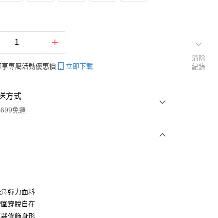
清除
帳可享專屬活動優惠價
立即下載
紀錄
送方式
699免運
次付款
付款
光澤彈力面料
腰圍穿脫自在
剪裁修飾身形