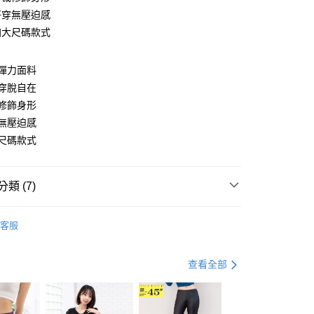
好穿無壓迫感
加大尺碼款式
y
彈力面料
穿脫自在
修飾身形
分期
無壓迫感
尺碼款式
你分期使用說明】
享後付
由台灣大哥大提供，台灣大哥大用戶可立即使用無須另外申請。
式選擇「大哥付你分期」，訂單成立後會自動跳轉到大哥付的交易
證手機門號後，選擇欲分期的期數、繳款截止日，確認付款後即
FTEE先享後付」】
類 (7)
。
先享後付是「在收到商品之後才付款」的支付方式。 讓您購物簡單
准額度、可分期數及費用金額請依後續交易確認頁面所載為準。
心！
搭
內搭長褲
立30分鐘內，如未前往確認交易或遇審核未通過，訂單將自動取
：不需註冊會員、不需綁卡、不需儲值。
客服
「轉專審核」未通過狀況，表示未達大哥付你分期系統評分，恕
：只要手機號碼，簡訊認證，即可結帳。
資好好買
均價．190
評估內容。
：先確認商品／服務後，再付款。
式說明】
．加大尺碼
最大尺碼．5L
查看全部
付款
項不併入電信帳單，「大哥付你分期」於每月結算日後寄送繳費提
EE先享後付」結帳流程】
．加大尺碼
最大尺碼．4L
0，滿NT$699(含以上)免運費
方式選擇「AFTEE先享後付」後，將跳轉至「AFTEE先享後
訊連結打開帳單後，可選擇「超商條碼／台灣大直營門市／銀行轉
頁面，進行簡訊認證並確認金額後，即可完成結帳。
．加大尺碼
最大尺碼．3L
付／iPASS MONEY」等通路繳費。
家取貨
成立數日內，您將收到繳費通知簡訊。