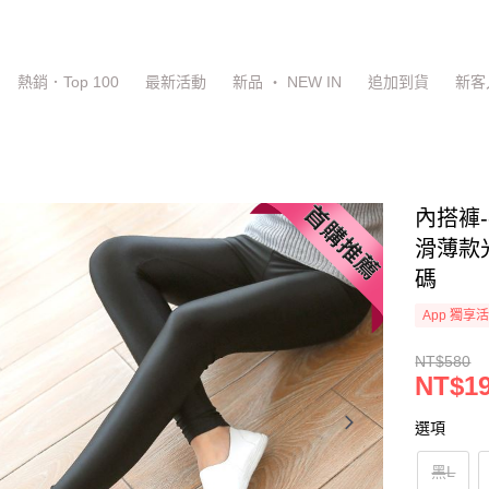
熱銷．Top 100
最新活動
新品 ‧ NEW IN
追加到貨
新客
內搭褲
滑薄款光
碼
App 獨享
NT$580
NT$1
選項
黑L