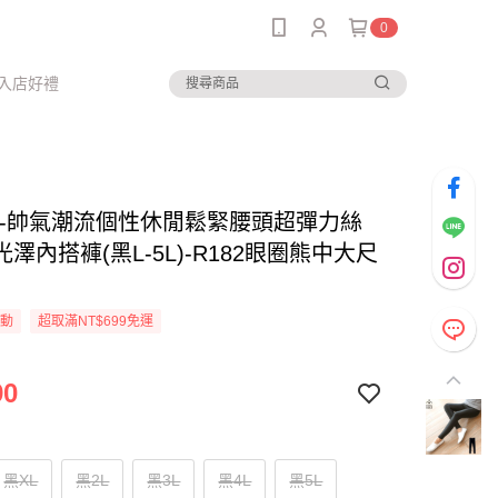
0
入店好禮
--帥氣潮流個性休閒鬆緊腰頭超彈力絲
澤內搭褲(黑L-5L)-R182眼圈熊中大尺
活動
超取滿NT$699免運
90
黑XL
黑2L
黑3L
黑4L
黑5L