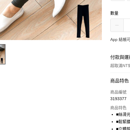
數量
App 結
付款與運
超取滿NT$
付款方式
商品特色
信用卡一
商品編號
3193377
超商取貨
商品特色
LINE Pay
■絲滑
■鬆緊
Apple Pay
■立體