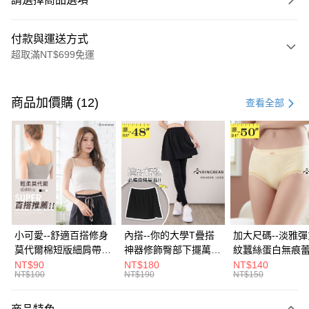
付款與運送方式
超取滿NT$699免運
付款方式
信用卡一次付款
商品加價購 (12)
查看全部
超商取貨付款
LINE Pay
Apple Pay
街口支付
悠遊付
小可愛--舒適百搭修身
內搭--你的大學T疊搭
加大尺碼--淡雅
莫代爾棉短版細肩帶素
神器修飾臀部下擺萬用
紋蠶絲蛋白無痕
Google Pay
色背心(白.黑.灰L-2L)-
內搭裙/遮臀裙(黑2L-
角內褲(白.粉.藍.黃
NT$90
NT$180
NT$140
NT$100
NT$190
NT$150
U582眼圈熊中大尺碼
6L)-Q155眼圈熊中大
3L)-L28眼圈熊
全盈+PAY
尺碼
碼
大哥付你分期