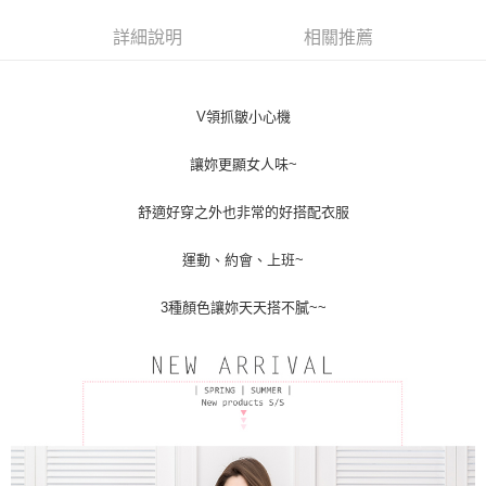
宅配
【注意事項】
詳細說明
相關推薦
１．透過由恩沛科技股份有限公司提供之「AFTEE先享後付」服務完成之交
每筆NT$100，滿NT$1,000(含以上)免運費
易，需依本服務之必要範圍內提供個人資料，並將交易相關給付款項請求債
權轉讓予恩沛科技股份有限公司。
２．關於個人資料處理事宜，請瀏覽以下網址：
https://aftee.tw/terms/#terms3
V領抓皺小心機
３．未成年的使用者請事先徵得法定代理人或監護人之同意方可使用
「AFTEE先享後付」，若未經同意申辦者引起之損失，本公司不負相關責
讓妳更顯女人味~
任。
４．使用「AFTEE先享後付」時，將依據個別帳號之用戶狀況，依本公司即
舒適好穿之外也非常的好搭配衣服
時審查核予不同之上限額度；若仍有額度不足之情形，本公司將視審查結果
請求用戶進行身份認證。
５．嚴禁一人註冊多個帳號或使用他人資訊註冊。若發現惡意使用之情形，
運動、約會、上班~
恩沛科技股份有限公司將有權停止該用戶之使用額度並採取法律行動。
3種顏色讓妳天天搭不膩~~