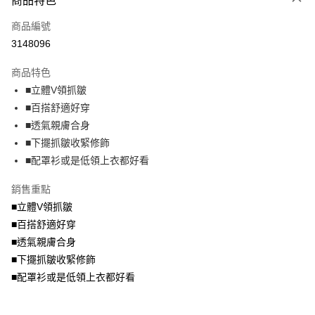
商品特色
相關說明
商品編號
【大哥付你分期使用說明】
AFTEE先享後付
1.本服務由台灣大哥大提供，台灣大哥大用戶可立即使用無須另外申請。
3148096
2.付款方式選擇「大哥付你分期」，訂單成立後會自動跳轉到大哥付的交易
相關說明
流程，驗證手機門號後，選擇欲分期的期數、繳款截止日，確認付款後即完
商品特色
【關於「AFTEE先享後付」】
成交易。
ATM付款
AFTEE先享後付是「在收到商品之後才付款」的支付方式。 讓您購物簡單
■立體V領抓皺
3.實際核准額度、可分期數及費用金額請依後續交易確認頁面所載為準。
便利好安心！
4.訂單成立30分鐘內，如未前往確認交易或遇審核未通過，訂單將自動取
■百搭舒適好穿
１．簡單：不需註冊會員、不需綁卡、不需儲值。
運送方式
消。如遇「轉專審核」未通過狀況，表示未達大哥付你分期系統評分，恕無
２．便利：只要手機號碼，簡訊認證，即可結帳。
■透氣親膚合身
法說明評估內容。
３．安心：先確認商品／服務後，再付款。
全家取貨付款
■下擺抓皺收緊修飾
【繳款方式說明】
1.分期款項不併入電信帳單，「大哥付你分期」於每月結算日後寄送繳費提
每筆NT$70，滿NT$699(含以上)免運費
■配罩衫或是低領上衣都好看
【「AFTEE先享後付」結帳流程】
醒簡訊。
１．於結帳方式選擇「AFTEE先享後付」後，將跳轉至「AFTEE先享後付」
2.透過簡訊連結打開帳單後，可選擇「超商條碼／台灣大直營門市／銀行轉
付款後全家取貨
結帳頁面，進行簡訊認證並確認金額後，即可完成結帳。
銷售重點
帳／街口支付／iPASS MONEY」等通路繳費。
２．訂單成立數日內，您將收到繳費通知簡訊。
每筆NT$70，滿NT$699(含以上)免運費
■立體V領抓皺
３．收到繳費通知簡訊後14天內，點擊此簡訊中的連結，可透過四大超商／
【注意事項】
■百搭舒適好穿
ATM／網路銀行／等多元方式進行付款，方視為交易完成。
7-11取貨付款
1.本服務係由「台灣大哥大股份有限公司」（以下簡稱本公司）所提供，讓
※ 請注意：結帳手續完成當下不需立刻繳費，但若您需要取消訂單，請聯絡
■透氣親膚合身
用戶於交易時，得透過本服務購買商品或服務，並由商店將買賣／分期付款
每筆NT$70，滿NT$799(含以上)免運費
購買商品的店家。未經商家同意取消之訂單仍視為有效，需透過AFTEE先享
買賣價金債權讓與本公司後，依約使用本公司帳單繳交帳款。
■下擺抓皺收緊修飾
後付繳納相關費用。
2.基於同意付款使用「大哥付你分期」之契約關係目的，商店將以您的個人
付款後7-11取貨
※ 交易是否成功請以「AFTEE先享後付 」之結帳頁面顯示為準，若有關於
■配罩衫或是低領上衣都好看
資料（包含姓名、電話或地址）提供予台灣大哥大進項蒐集、處理及利用，
是否繳費成功／繳費後需取消欲退款等相關疑問，請聯繫「AFTEE先享後付
每筆NT$70，滿NT$699(含以上)免運費
由本公司與您本人進行分期帳單所需資料之確認、核對及更正。
客戶支援中心」
https://netprotections.freshdesk.com/support/home
3.完整用戶服務條款，請詳閱以下連結：
https://oppay.tw/userRule