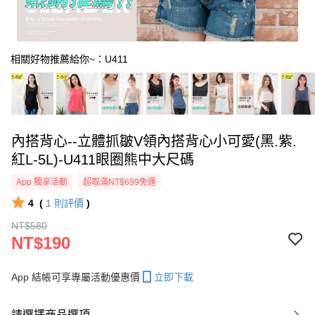
相關好物推薦給你~：U411
內搭背心--立體抓皺V領內搭背心小可愛(黑.紫.
紅L-5L)-U411眼圈熊中大尺碼
App 獨享活動
超取滿NT$699免運
4
(
1
則評價
)
NT$580
NT$190
App 結帳可享專屬活動優惠價
立即下載
請選擇商品選項