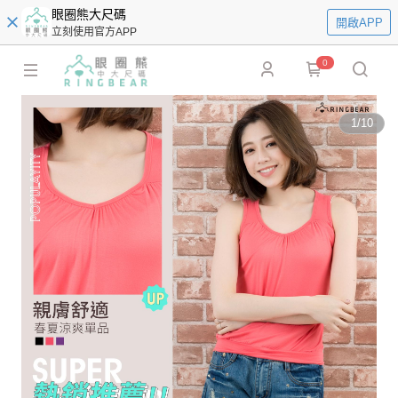
眼圈熊大尺碼
開啟APP
立刻使用官方APP
0
1
/
10