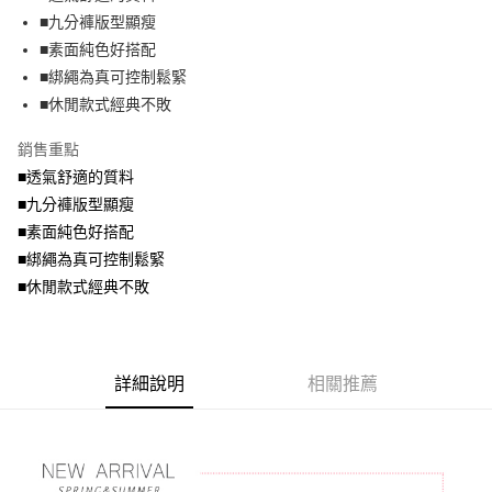
便利好安心！
4.訂單成立30分鐘內，如未前往確認交易或遇審核未通過，訂單將自動取
■九分褲版型顯瘦
１．簡單：不需註冊會員、不需綁卡、不需儲值。
運送方式
消。如遇「轉專審核」未通過狀況，表示未達大哥付你分期系統評分，恕無
２．便利：只要手機號碼，簡訊認證，即可結帳。
■素面純色好搭配
法說明評估內容。
３．安心：先確認商品／服務後，再付款。
全家取貨付款
■綁繩為真可控制鬆緊
【繳款方式說明】
1.分期款項不併入電信帳單，「大哥付你分期」於每月結算日後寄送繳費提
每筆NT$70，滿NT$699(含以上)免運費
■休閒款式經典不敗
【「AFTEE先享後付」結帳流程】
醒簡訊。
１．於結帳方式選擇「AFTEE先享後付」後，將跳轉至「AFTEE先享後付」
2.透過簡訊連結打開帳單後，可選擇「超商條碼／台灣大直營門市／銀行轉
付款後全家取貨
結帳頁面，進行簡訊認證並確認金額後，即可完成結帳。
銷售重點
帳／街口支付／iPASS MONEY」等通路繳費。
２．訂單成立數日內，您將收到繳費通知簡訊。
每筆NT$70，滿NT$699(含以上)免運費
■透氣舒適的質料
３．收到繳費通知簡訊後14天內，點擊此簡訊中的連結，可透過四大超商／
【注意事項】
■九分褲版型顯瘦
ATM／網路銀行／等多元方式進行付款，方視為交易完成。
7-11取貨付款
1.本服務係由「台灣大哥大股份有限公司」（以下簡稱本公司）所提供，讓
※ 請注意：結帳手續完成當下不需立刻繳費，但若您需要取消訂單，請聯絡
■素面純色好搭配
用戶於交易時，得透過本服務購買商品或服務，並由商店將買賣／分期付款
每筆NT$70，滿NT$799(含以上)免運費
購買商品的店家。未經商家同意取消之訂單仍視為有效，需透過AFTEE先享
買賣價金債權讓與本公司後，依約使用本公司帳單繳交帳款。
■綁繩為真可控制鬆緊
後付繳納相關費用。
2.基於同意付款使用「大哥付你分期」之契約關係目的，商店將以您的個人
付款後7-11取貨
※ 交易是否成功請以「AFTEE先享後付 」之結帳頁面顯示為準，若有關於
■休閒款式經典不敗
資料（包含姓名、電話或地址）提供予台灣大哥大進項蒐集、處理及利用，
是否繳費成功／繳費後需取消欲退款等相關疑問，請聯繫「AFTEE先享後付
每筆NT$70，滿NT$699(含以上)免運費
由本公司與您本人進行分期帳單所需資料之確認、核對及更正。
客戶支援中心」
https://netprotections.freshdesk.com/support/home
3.完整用戶服務條款，請詳閱以下連結：
https://oppay.tw/userRule
宅配
【注意事項】
詳細說明
相關推薦
１．透過由恩沛科技股份有限公司提供之「AFTEE先享後付」服務完成之交
每筆NT$100，滿NT$1,000(含以上)免運費
易，需依本服務之必要範圍內提供個人資料，並將交易相關給付款項請求債
權轉讓予恩沛科技股份有限公司。
２．關於個人資料處理事宜，請瀏覽以下網址：
https://aftee.tw/terms/#terms3
３．未成年的使用者請事先徵得法定代理人或監護人之同意方可使用