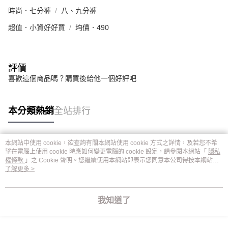
時尚．七分褲
八、九分褲
超值．小資好好買
均價．490
評價
喜歡這個商品嗎？購買後給他一個好評吧
本分類熱銷
全站排行
本網站中使用 cookie，欲查詢有關本網站使用 cookie 方式之詳情，及若您不希
熱門標籤
望在電腦上使用 cookie 時應如何變更電腦的 cookie 設定，請參閱本網站「
隱私
權條款
」之 Cookie 聲明。您繼續使用本網站即表示您同意本公司得按本網站使
用條款之 Cookie 聲明使用 cookie。
了解更多 >
我知道了