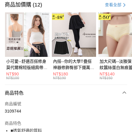
信用卡一次付款
商品加價購 (12)
查看全部
超商取貨付款
LINE Pay
Apple Pay
街口支付
悠遊付
小可愛--舒適百搭修身
內搭--你的大學T疊搭
加大尺碼--淡雅
莫代爾棉短版細肩帶素
神器修飾臀部下擺萬用
紋蠶絲蛋白無痕
Google Pay
色背心(白.黑.灰L-2L)-
內搭裙/遮臀裙(黑2L-
角內褲(白.粉.藍.黃
NT$90
NT$180
NT$140
NT$100
NT$190
NT$150
U582眼圈熊中大尺碼
6L)-Q155眼圈熊中大
3L)-L28眼圈熊
全盈+PAY
尺碼
碼
大哥付你分期
商品特色
相關說明
商品編號
【大哥付你分期使用說明】
AFTEE先享後付
1.本服務由台灣大哥大提供，台灣大哥大用戶可立即使用無須另外申請。
3109744
2.付款方式選擇「大哥付你分期」，訂單成立後會自動跳轉到大哥付的交易
相關說明
流程，驗證手機門號後，選擇欲分期的期數、繳款截止日，確認付款後即完
商品特色
【關於「AFTEE先享後付」】
成交易。
ATM付款
AFTEE先享後付是「在收到商品之後才付款」的支付方式。 讓您購物簡單
■透氣舒適的質料
3.實際核准額度、可分期數及費用金額請依後續交易確認頁面所載為準。