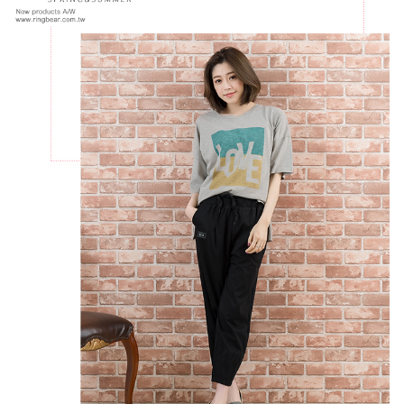
「AFTEE先享後付」，若未經同意申辦者引起之損失，本公司不負相關責
任。
４．使用「AFTEE先享後付」時，將依據個別帳號之用戶狀況，依本公司即
時審查核予不同之上限額度；若仍有額度不足之情形，本公司將視審查結果
請求用戶進行身份認證。
５．嚴禁一人註冊多個帳號或使用他人資訊註冊。若發現惡意使用之情形，
恩沛科技股份有限公司將有權停止該用戶之使用額度並採取法律行動。