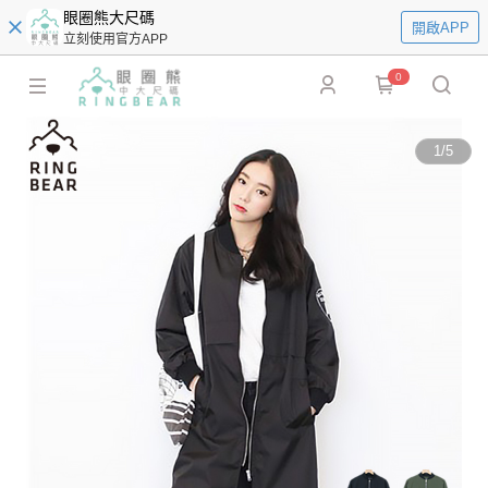
眼圈熊大尺碼
開啟APP
立刻使用官方APP
0
1
/
5