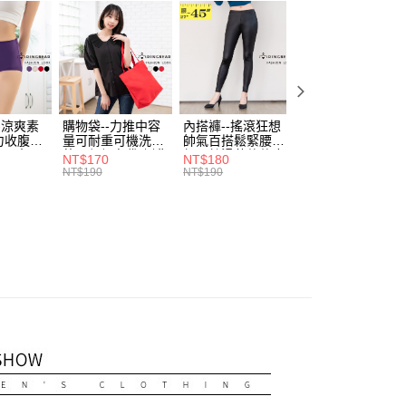
．加大尺碼
最大尺碼．4L
0，滿NT$699(含以上)免運費
方式選擇「AFTEE先享後付」後，將跳轉至「AFTEE先享後
訊連結打開帳單後，可選擇「超商條碼／台灣大直營門市／銀行轉
頁面，進行簡訊認證並確認金額後，即可完成結帳。
．加大尺碼
最大尺碼．3L
付／iPASS MONEY」等通路繳費。
家取貨
成立數日內，您將收到繳費通知簡訊。
費通知簡訊後14天內，點擊此簡訊中的連結，可透過四大超商
0，滿NT$699(含以上)免運費
項】
網路銀行／等多元方式進行付款，方視為交易完成。
係由「台灣大哥大股份有限公司」（以下簡稱本公司）所提供，讓
：結帳手續完成當下不需立刻繳費，但若您需要取消訂單，請聯
付款
易時，得透過本服務購買商品或服務，並由商店將買賣／分期付
的店家。未經商家同意取消之訂單仍視為有效，需透過AFTEE
金債權讓與本公司後，依約使用本公司帳單繳交帳款。
繳納相關費用。
0，滿NT$799(含以上)免運費
-涼爽素
購物袋--力推中容
內搭褲--搖滾狂想
加大尺碼--顯瘦超
意付款使用「大哥付你分期」之契約關係目的，商店將以您的個人
否成功請以「AFTEE先享後付 」之結帳頁面顯示為準，若有關於
力收腹提
量可耐重可機洗烘
帥氣百搭鬆緊腰頭
彈力貼身親膚美腿
含姓名、電話或地址）提供予台灣大哥大進項蒐集、處理及利
功／繳費後需取消欲退款等相關疑問，請聯繫「AFTEE先享後
1取貨
腰三角內
乾環保帆布袋/側背
超彈絲滑薄款仿皮
收腹提臀無痕高腰
NT$170
NT$180
NT$90
公司與您本人進行分期帳單所需資料之確認、核對及更正。
援中心」
https://netprotections.freshdesk.com/support/home
.紫L-
包(黑.紅.米F)-
褲(黑XL-6L)-R179
內搭連身褲襪(黑.
NT$190
NT$190
NT$100
0，滿NT$699(含以上)免運費
戶服務條款，請詳閱以下連結：
https://oppay.tw/userRule
7眼圈熊中
B201眼圈熊中大尺
眼圈熊中大尺碼
膚F)-Z63眼圈熊
碼
大尺碼
項】
恩沛科技股份有限公司提供之「AFTEE先享後付」服務完成之
依本服務之必要範圍內提供個人資料，並將交易相關給付款項請
00，滿NT$1,000(含以上)免運費
讓予恩沛科技股份有限公司。
個人資料處理事宜，請瀏覽以下網址：
ee.tw/terms/#terms3
年的使用者請事先徵得法定代理人或監護人之同意方可使用
E先享後付」，若未經同意申辦者引起之損失，本公司不負相關責
AFTEE先享後付」時，將依據個別帳號之用戶狀況，依本公司
核予不同之上限額度；若仍有額度不足之情形，本公司將視審查
用戶進行身份認證。
一人註冊多個帳號或使用他人資訊註冊。若發現惡意使用之情