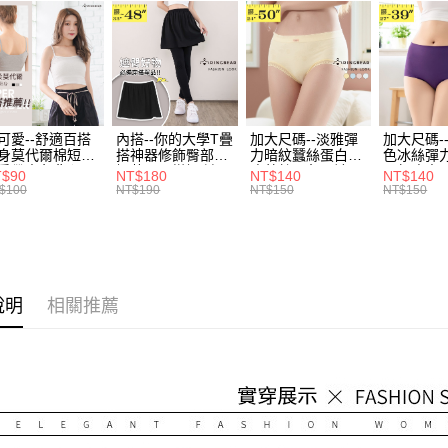
身型限定
醒簡訊。
每筆NT$7
１．於結帳
2.透過簡
付」結帳
身型限定
帳／街口支
付款後全
２．訂單
３．收到繳
每筆NT$7
【注意事
／ATM／
1.本服務
※ 請注意
7-11取貨
用戶於交
絡購買商品
款買賣價
先享後付
每筆NT$7
可愛--舒適百搭
內搭--你的大學T疊
加大尺碼--淡雅彈
加大尺碼-
2.基於同
※ 交易是
身莫代爾棉短版
搭神器修飾臀部下
力暗紋蠶絲蛋白無
色冰絲彈
資料（包
是否繳費成
付款後7-1
肩帶素色背心
擺萬用內搭裙/遮臀
痕蕾絲三角內褲
臀無痕中
T$90
NT$180
NT$140
NT$140
用，由本
付客戶支
.黑.灰L-2L)-
裙(黑2L-6L)-Q155
(白.粉.藍.黃XL-
褲(黑.紅.粉
$100
NT$190
NT$150
NT$150
每筆NT$7
3.完整用
582眼圈熊中大
眼圈熊中大尺碼
3L)-L28眼圈熊中
3L)-L1
碼
大尺碼
大尺碼
【注意事
宅配
１．透過由
交易，需
每筆NT$1
求債權轉
２．關於
說明
相關推薦
https://aft
３．未成
「AFTE
任。
４．使用「
即時審查
結果請求
５．嚴禁