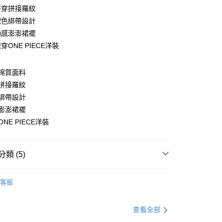
好穿拼接羅紋
配色綁帶設計
動感澎澎裙襬
穿ONE PIECE洋裝
y
棉質面料
拼接羅紋
綁帶設計
分期
澎澎裙襬
NE PIECE洋裝
你分期使用說明】
享後付
由台灣大哥大提供，台灣大哥大用戶可立即使用無須另外申請。
式選擇「大哥付你分期」，訂單成立後會自動跳轉到大哥付的交易
證手機門號後，選擇欲分期的期數、繳款截止日，確認付款後即
FTEE先享後付」】
類 (5)
。
先享後付是「在收到商品之後才付款」的支付方式。 讓您購物簡單
准額度、可分期數及費用金額請依後續交易確認頁面所載為準。
心！
身裙
長袖洋裝
立30分鐘內，如未前往確認交易或遇審核未通過，訂單將自動取
：不需註冊會員、不需綁卡、不需儲值。
客服
「轉專審核」未通過狀況，表示未達大哥付你分期系統評分，恕
：只要手機號碼，簡訊認證，即可結帳。
資好好買
均價．550
評估內容。
：先確認商品／服務後，再付款。
式說明】
．加大尺碼
最大尺碼．5L
查看全部
付款
項不併入電信帳單，「大哥付你分期」於每月結算日後寄送繳費提
EE先享後付」結帳流程】