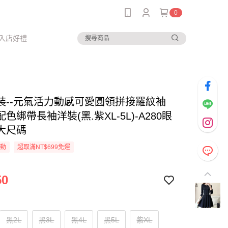
0
入店好禮
裝--元氣活力動感可愛圓領拼接羅紋袖
色綁帶長袖洋裝(黑.紫XL-5L)-A280眼
大尺碼
活動
超取滿NT$699免運
50
黑2L
黑3L
黑4L
黑5L
紫XL