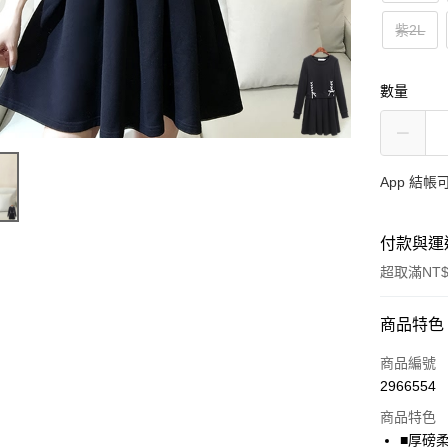
紫2L
數量
App 結
付款與運
超取滿NT$
付款方式
商品特色
信用卡一
商品編號
2966554
超商取貨
商品特色
LINE Pay
■厚磅