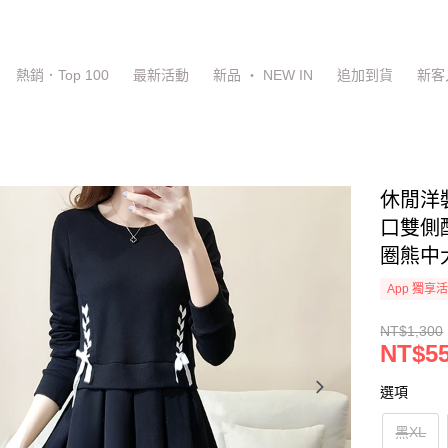
熱銷．Top 100
最新活動
新品 ‧ NEW IN
追加到貨
新客
休閒洋
口雙側配
圈熊中
App 獨享
NT$1,300
NT$5
選項
黑XL