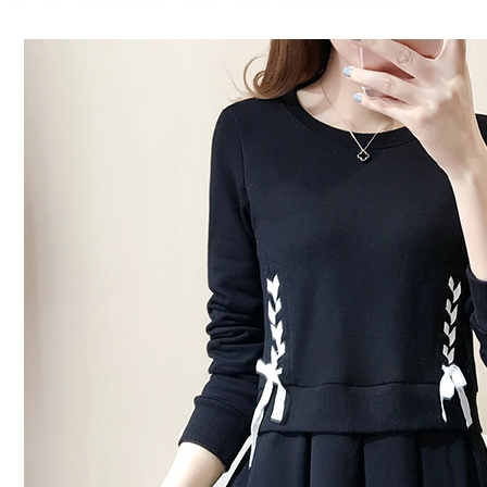
形，恩沛
動。