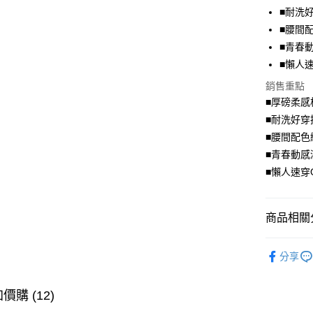
■耐洗
Apple Pay
■腰間
街口支付
■青春
■懶人速
悠遊付
銷售重點
Google Pa
■厚磅柔感
全盈+PAY
■耐洗好穿
■腰間配色
大哥付你
■青春動感
相關說明
■懶人速穿O
【大哥付
AFTEE先
1.本服務
2.付款方
相關說明
流程，驗
【關於「A
商品相關分
ATM付款
完成交易
AFTEE
3.實際核
便利好安
洋裝．連
4.訂單成
１．簡單
分享
消。如遇
２．便利
超值．小
運送方式
無法說明
３．安心
【繳款方
身型限定
價購 (12)
全家取貨
1.分期款
【「AFT