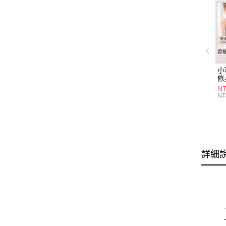
小
修
細
N
(白
NT
U
尺
詳細