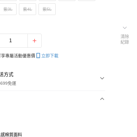
紫3L
紫4L
紫5L
清除
紀錄
帳可享專屬活動優惠價
立即下載
送方式
699免運
次付款
付款
柔感棉質面料