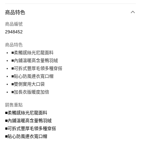
尺碼
碼
大哥付你分期
商品特色
相關說明
商品編號
【大哥付你分期使用說明】
AFTEE先享後付
1.本服務由台灣大哥大提供，台灣大哥大用戶可立即使用無須另外申請。
2948452
2.付款方式選擇「大哥付你分期」，訂單成立後會自動跳轉到大哥付的交易
相關說明
流程，驗證手機門號後，選擇欲分期的期數、繳款截止日，確認付款後即完
商品特色
【關於「AFTEE先享後付」】
成交易。
ATM付款
AFTEE先享後付是「在收到商品之後才付款」的支付方式。 讓您購物簡單
■柔觸感絲光尼龍面料
3.實際核准額度、可分期數及費用金額請依後續交易確認頁面所載為準。
便利好安心！
4.訂單成立30分鐘內，如未前往確認交易或遇審核未通過，訂單將自動取
■內鋪溫暖高含量鴨羽絨
１．簡單：不需註冊會員、不需綁卡、不需儲值。
運送方式
消。如遇「轉專審核」未通過狀況，表示未達大哥付你分期系統評分，恕無
２．便利：只要手機號碼，簡訊認證，即可結帳。
■可拆式豐厚毛領多種穿搭
法說明評估內容。
３．安心：先確認商品／服務後，再付款。
全家取貨付款
■貼心防風連衣寬口帽
【繳款方式說明】
1.分期款項不併入電信帳單，「大哥付你分期」於每月結算日後寄送繳費提
每筆NT$70，滿NT$699(含以上)免運費
■雙側實用大口袋
【「AFTEE先享後付」結帳流程】
醒簡訊。
１．於結帳方式選擇「AFTEE先享後付」後，將跳轉至「AFTEE先享後付」
■加長衣版暖度加倍
2.透過簡訊連結打開帳單後，可選擇「超商條碼／台灣大直營門市／銀行轉
付款後全家取貨
結帳頁面，進行簡訊認證並確認金額後，即可完成結帳。
帳／街口支付／iPASS MONEY」等通路繳費。
２．訂單成立數日內，您將收到繳費通知簡訊。
每筆NT$70，滿NT$699(含以上)免運費
銷售重點
３．收到繳費通知簡訊後14天內，點擊此簡訊中的連結，可透過四大超商／
【注意事項】
■柔觸感絲光尼龍面料
ATM／網路銀行／等多元方式進行付款，方視為交易完成。
7-11取貨付款
1.本服務係由「台灣大哥大股份有限公司」（以下簡稱本公司）所提供，讓
※ 請注意：結帳手續完成當下不需立刻繳費，但若您需要取消訂單，請聯絡
■內鋪溫暖高含量鴨羽絨
用戶於交易時，得透過本服務購買商品或服務，並由商店將買賣／分期付款
每筆NT$70，滿NT$799(含以上)免運費
購買商品的店家。未經商家同意取消之訂單仍視為有效，需透過AFTEE先享
買賣價金債權讓與本公司後，依約使用本公司帳單繳交帳款。
■可拆式豐厚毛領多種穿搭
後付繳納相關費用。
2.基於同意付款使用「大哥付你分期」之契約關係目的，商店將以您的個人
付款後7-11取貨
※ 交易是否成功請以「AFTEE先享後付 」之結帳頁面顯示為準，若有關於
■貼心防風連衣寬口帽
資料（包含姓名、電話或地址）提供予台灣大哥大進項蒐集、處理及利用，