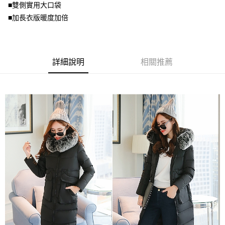
是否繳費成功／繳費後需取消欲退款等相關疑問，請聯繫「AFTEE先享後付
■雙側實用大口袋
每筆NT$70，滿NT$699(含以上)免運費
由本公司與您本人進行分期帳單所需資料之確認、核對及更正。
客戶支援中心」
https://netprotections.freshdesk.com/support/home
3.完整用戶服務條款，請詳閱以下連結：
https://oppay.tw/userRule
■加長衣版暖度加倍
宅配
【注意事項】
１．透過由恩沛科技股份有限公司提供之「AFTEE先享後付」服務完成之交
每筆NT$100，滿NT$1,000(含以上)免運費
易，需依本服務之必要範圍內提供個人資料，並將交易相關給付款項請求債
權轉讓予恩沛科技股份有限公司。
詳細說明
相關推薦
２．關於個人資料處理事宜，請瀏覽以下網址：
https://aftee.tw/terms/#terms3
３．未成年的使用者請事先徵得法定代理人或監護人之同意方可使用
「AFTEE先享後付」，若未經同意申辦者引起之損失，本公司不負相關責
任。
４．使用「AFTEE先享後付」時，將依據個別帳號之用戶狀況，依本公司即
時審查核予不同之上限額度；若仍有額度不足之情形，本公司將視審查結果
請求用戶進行身份認證。
５．嚴禁一人註冊多個帳號或使用他人資訊註冊。若發現惡意使用之情形，
恩沛科技股份有限公司將有權停止該用戶之使用額度並採取法律行動。