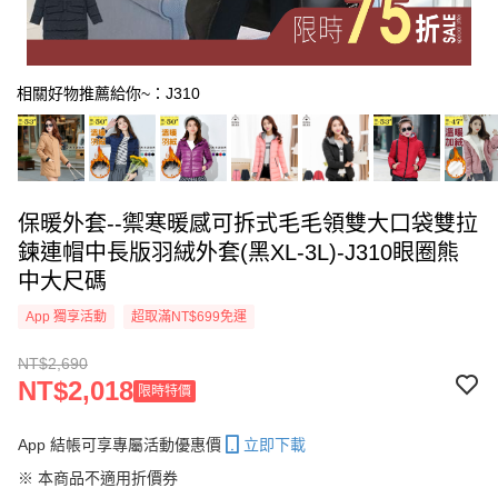
相關好物推薦給你~：J310
保暖外套--禦寒暖感可拆式毛毛領雙大口袋雙拉
鍊連帽中長版羽絨外套(黑XL-3L)-J310眼圈熊
中大尺碼
App 獨享活動
超取滿NT$699免運
NT$2,690
NT$2,018
限時特價
App 結帳可享專屬活動優惠價
立即下載
※ 本商品不適用折價券