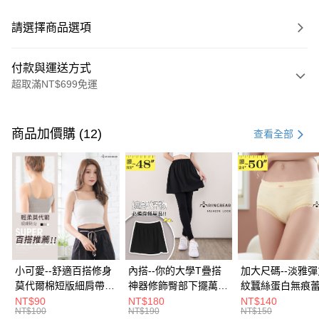
請選擇商品選項
付款與運送方式
超取滿NT$699免運
付款方式
信用卡一次付款
商品加價購 (12)
查看全部
超商取貨付款
LINE Pay
Apple Pay
街口支付
悠遊付
小可愛--舒適百搭修身
內搭--你的大學T疊搭
加大尺碼--淡雅
莫代爾棉短版細肩帶素
神器修飾臀部下擺萬用
紋蠶絲蛋白無痕
Google Pay
色背心(白.黑.灰L-2L)-
內搭裙/遮臀裙(黑2L-
角內褲(白.粉.藍.黃
NT$90
NT$180
NT$140
NT$100
NT$190
NT$150
U582眼圈熊中大尺碼
6L)-Q155眼圈熊中大
3L)-L28眼圈熊
全盈+PAY