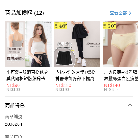
付款方式
信用卡一次付款
商品加價購 (12)
查看全部
超商取貨付款
LINE Pay
Apple Pay
街口支付
悠遊付
小可愛--舒適百搭修身
內搭--你的大學T疊搭
加大尺碼--淡雅
莫代爾棉短版細肩帶素
神器修飾臀部下擺萬用
紋蠶絲蛋白無痕
Google Pay
色背心(白.黑.灰L-2L)-
內搭裙/遮臀裙(黑2L-
角內褲(白.粉.藍.黃
NT$90
NT$180
NT$140
NT$100
NT$190
NT$150
U582眼圈熊中大尺碼
6L)-Q155眼圈熊中大
3L)-L28眼圈熊
全盈+PAY
尺碼
碼
大哥付你分期
商品特色
相關說明
商品編號
【大哥付你分期使用說明】
AFTEE先享後付
1.本服務由台灣大哥大提供，台灣大哥大用戶可立即使用無須另外申請。
2896284
2.付款方式選擇「大哥付你分期」，訂單成立後會自動跳轉到大哥付的交易
相關說明
流程，驗證手機門號後，選擇欲分期的期數、繳款截止日，確認付款後即完
商品特色
【關於「AFTEE先享後付」】