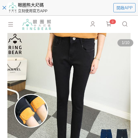
眼圈熊大尺碼
開啟APP
立刻使用官方APP
0
1
/
10