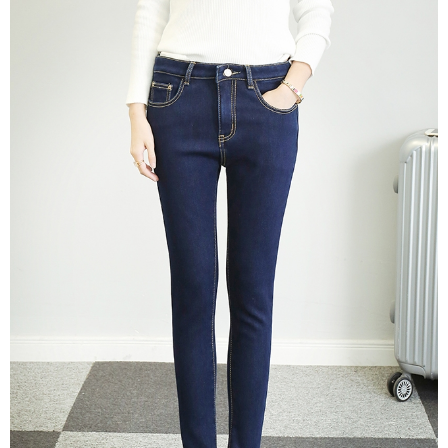
３．未成年的使用者請事先徵得法定代理人或監護人之同意方可使用
「AFTEE先享後付」，若未經同意申辦者引起之損失，本公司不負相關責
任。
４．使用「AFTEE先享後付」時，將依據個別帳號之用戶狀況，依本公司即
時審查核予不同之上限額度；若仍有額度不足之情形，本公司將視審查結果
請求用戶進行身份認證。
５．嚴禁一人註冊多個帳號或使用他人資訊註冊。若發現惡意使用之情形，
恩沛科技股份有限公司將有權停止該用戶之使用額度並採取法律行動。