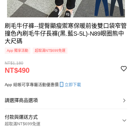
刷毛牛仔褲--提臀顯瘦禦寒保暖前後雙口袋窄管
撞色內刷毛牛仔長褲(黑.藍S-5L)-N89眼圈熊中
大尺碼
App 獨享活動
超取滿NT$699免運
NT$1,180
NT$490
App 結帳可享專屬活動優惠價
立即下載
請選擇商品選項
付款與運送方式
超取滿NT$699免運