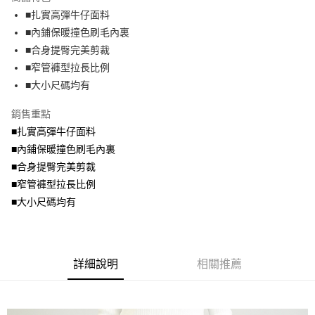
成交易。
ATM付款
AFTEE先享後付是「在收到商品之後才付款」的支付方式。 讓您購物簡單
■扎實高彈牛仔面料
3.實際核准額度、可分期數及費用金額請依後續交易確認頁面所載為準。
便利好安心！
4.訂單成立30分鐘內，如未前往確認交易或遇審核未通過，訂單將自動取
■內鋪保暖撞色刷毛內裏
１．簡單：不需註冊會員、不需綁卡、不需儲值。
運送方式
消。如遇「轉專審核」未通過狀況，表示未達大哥付你分期系統評分，恕無
２．便利：只要手機號碼，簡訊認證，即可結帳。
■合身提臀完美剪裁
法說明評估內容。
３．安心：先確認商品／服務後，再付款。
全家取貨付款
■窄管褲型拉長比例
【繳款方式說明】
1.分期款項不併入電信帳單，「大哥付你分期」於每月結算日後寄送繳費提
每筆NT$70，滿NT$699(含以上)免運費
■大小尺碼均有
【「AFTEE先享後付」結帳流程】
醒簡訊。
１．於結帳方式選擇「AFTEE先享後付」後，將跳轉至「AFTEE先享後付」
2.透過簡訊連結打開帳單後，可選擇「超商條碼／台灣大直營門市／銀行轉
付款後全家取貨
結帳頁面，進行簡訊認證並確認金額後，即可完成結帳。
銷售重點
帳／街口支付／iPASS MONEY」等通路繳費。
２．訂單成立數日內，您將收到繳費通知簡訊。
每筆NT$70，滿NT$699(含以上)免運費
■扎實高彈牛仔面料
３．收到繳費通知簡訊後14天內，點擊此簡訊中的連結，可透過四大超商／
【注意事項】
■內鋪保暖撞色刷毛內裏
ATM／網路銀行／等多元方式進行付款，方視為交易完成。
7-11取貨付款
1.本服務係由「台灣大哥大股份有限公司」（以下簡稱本公司）所提供，讓
※ 請注意：結帳手續完成當下不需立刻繳費，但若您需要取消訂單，請聯絡
■合身提臀完美剪裁
用戶於交易時，得透過本服務購買商品或服務，並由商店將買賣／分期付款
每筆NT$70，滿NT$799(含以上)免運費
購買商品的店家。未經商家同意取消之訂單仍視為有效，需透過AFTEE先享
買賣價金債權讓與本公司後，依約使用本公司帳單繳交帳款。
■窄管褲型拉長比例
後付繳納相關費用。
2.基於同意付款使用「大哥付你分期」之契約關係目的，商店將以您的個人
付款後7-11取貨
※ 交易是否成功請以「AFTEE先享後付 」之結帳頁面顯示為準，若有關於
■大小尺碼均有
資料（包含姓名、電話或地址）提供予台灣大哥大進項蒐集、處理及利用，
是否繳費成功／繳費後需取消欲退款等相關疑問，請聯繫「AFTEE先享後付
每筆NT$70，滿NT$699(含以上)免運費
由本公司與您本人進行分期帳單所需資料之確認、核對及更正。
客戶支援中心」
https://netprotections.freshdesk.com/support/home
3.完整用戶服務條款，請詳閱以下連結：
https://oppay.tw/userRule
宅配
【注意事項】
詳細說明
相關推薦
１．透過由恩沛科技股份有限公司提供之「AFTEE先享後付」服務完成之交
每筆NT$100，滿NT$1,000(含以上)免運費
易，需依本服務之必要範圍內提供個人資料，並將交易相關給付款項請求債
權轉讓予恩沛科技股份有限公司。
２．關於個人資料處理事宜，請瀏覽以下網址：
https://aftee.tw/terms/#terms3