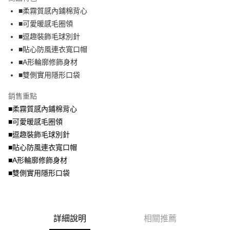
成交易。
ATM付款
AFTEE先享後付是「在收到商品之後才付款」的支付方式。 讓您購物簡單
■柔霧質感內鋪棉背心
3.實際核准額度、可分期數及費用金額請依後續交易確認頁面所載為準。
便利好安心！
4.訂單成立30分鐘內，如未前往確認交易或遇審核未通過，訂單將自動取
■可愛暖感毛圈領
１．簡單：不需註冊會員、不需綁卡、不需儲值。
運送方式
消。如遇「轉專審核」未通過狀況，表示未達大哥付你分期系統評分，恕無
２．便利：只要手機號碼，簡訊認證，即可結帳。
■逗趣裝飾毛球別針
法說明評估內容。
３．安心：先確認商品／服務後，再付款。
全家取貨付款
■貼心防風連衣寬口帽
【繳款方式說明】
1.分期款項不併入電信帳單，「大哥付你分期」於每月結算日後寄送繳費提
每筆NT$70，滿NT$699(含以上)免運費
■A形輪廓修飾身材
【「AFTEE先享後付」結帳流程】
醒簡訊。
１．於結帳方式選擇「AFTEE先享後付」後，將跳轉至「AFTEE先享後付」
■雙側實用隱形口袋
2.透過簡訊連結打開帳單後，可選擇「超商條碼／台灣大直營門市／銀行轉
付款後全家取貨
結帳頁面，進行簡訊認證並確認金額後，即可完成結帳。
帳／街口支付／iPASS MONEY」等通路繳費。
２．訂單成立數日內，您將收到繳費通知簡訊。
每筆NT$70，滿NT$699(含以上)免運費
銷售重點
３．收到繳費通知簡訊後14天內，點擊此簡訊中的連結，可透過四大超商／
【注意事項】
■柔霧質感內鋪棉背心
ATM／網路銀行／等多元方式進行付款，方視為交易完成。
7-11取貨付款
1.本服務係由「台灣大哥大股份有限公司」（以下簡稱本公司）所提供，讓
※ 請注意：結帳手續完成當下不需立刻繳費，但若您需要取消訂單，請聯絡
■可愛暖感毛圈領
用戶於交易時，得透過本服務購買商品或服務，並由商店將買賣／分期付款
每筆NT$70，滿NT$799(含以上)免運費
購買商品的店家。未經商家同意取消之訂單仍視為有效，需透過AFTEE先享
買賣價金債權讓與本公司後，依約使用本公司帳單繳交帳款。
■逗趣裝飾毛球別針
後付繳納相關費用。
2.基於同意付款使用「大哥付你分期」之契約關係目的，商店將以您的個人
付款後7-11取貨
※ 交易是否成功請以「AFTEE先享後付 」之結帳頁面顯示為準，若有關於
■貼心防風連衣寬口帽
資料（包含姓名、電話或地址）提供予台灣大哥大進項蒐集、處理及利用，
是否繳費成功／繳費後需取消欲退款等相關疑問，請聯繫「AFTEE先享後付
■A形輪廓修飾身材
每筆NT$70，滿NT$699(含以上)免運費
由本公司與您本人進行分期帳單所需資料之確認、核對及更正。
客戶支援中心」
https://netprotections.freshdesk.com/support/home
3.完整用戶服務條款，請詳閱以下連結：
https://oppay.tw/userRule
■雙側實用隱形口袋
宅配
【注意事項】
１．透過由恩沛科技股份有限公司提供之「AFTEE先享後付」服務完成之交
每筆NT$100，滿NT$1,000(含以上)免運費
易，需依本服務之必要範圍內提供個人資料，並將交易相關給付款項請求債
權轉讓予恩沛科技股份有限公司。
詳細說明
相關推薦
２．關於個人資料處理事宜，請瀏覽以下網址：
https://aftee.tw/terms/#terms3