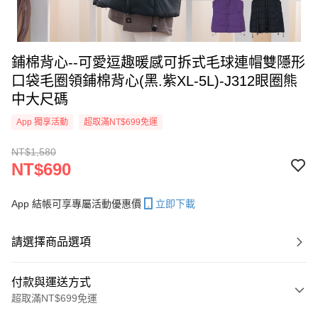
鋪棉背心--可愛逗趣暖感可拆式毛球連帽雙隱形
口袋毛圈領鋪棉背心(黑.紫XL-5L)-J312眼圈熊
中大尺碼
App 獨享活動
超取滿NT$699免運
NT$1,580
NT$690
App 結帳可享專屬活動優惠價
立即下載
請選擇商品選項
付款與運送方式
超取滿NT$699免運