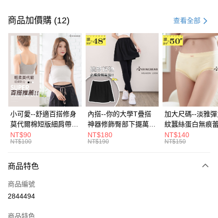
付款方式
信用卡一次付款
商品加價購 (12)
查看全部
超商取貨付款
LINE Pay
Apple Pay
街口支付
悠遊付
小可愛--舒適百搭修身
內搭--你的大學T疊搭
加大尺碼--淡雅
莫代爾棉短版細肩帶素
神器修飾臀部下擺萬用
紋蠶絲蛋白無痕
Google Pay
色背心(白.黑.灰L-2L)-
內搭裙/遮臀裙(黑2L-
角內褲(白.粉.藍.黃
NT$90
NT$180
NT$140
NT$100
NT$190
NT$150
U582眼圈熊中大尺碼
6L)-Q155眼圈熊中大
3L)-L28眼圈熊
全盈+PAY
尺碼
碼
大哥付你分期
商品特色
相關說明
商品編號
【大哥付你分期使用說明】
AFTEE先享後付
1.本服務由台灣大哥大提供，台灣大哥大用戶可立即使用無須另外申請。
2844494
2.付款方式選擇「大哥付你分期」，訂單成立後會自動跳轉到大哥付的交易
相關說明
流程，驗證手機門號後，選擇欲分期的期數、繳款截止日，確認付款後即完
商品特色
【關於「AFTEE先享後付」】