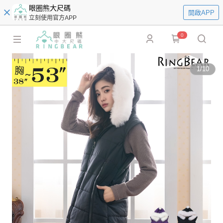
眼圈熊大尺碼
開啟APP
立刻使用官方APP
0
1
/
10