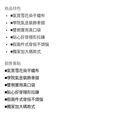
2.付款方式選擇「大哥付你分期」，訂單成立後會自動跳轉到大哥付的交易
相關說明
流程，驗證手機門號後，選擇欲分期的期數、繳款截止日，確認付款後即完
商品特色
【關於「AFTEE先享後付」】
成交易。
ATM付款
AFTEE先享後付是「在收到商品之後才付款」的支付方式。 讓您購物簡單
■氣質雪花染平織布
3.實際核准額度、可分期數及費用金額請依後續交易確認頁面所載為準。
便利好安心！
4.訂單成立30分鐘內，如未前往確認交易或遇審核未通過，訂單將自動取
■學院氣息裝飾車摺
１．簡單：不需註冊會員、不需綁卡、不需儲值。
運送方式
消。如遇「轉專審核」未通過狀況，表示未達大哥付你分期系統評分，恕無
２．便利：只要手機號碼，簡訊認證，即可結帳。
■雙側實用真口袋
法說明評估內容。
３．安心：先確認商品／服務後，再付款。
全家取貨付款
■貼心好穿隱形拉鍊
【繳款方式說明】
1.分期款項不併入電信帳單，「大哥付你分期」於每月結算日後寄送繳費提
每筆NT$70，滿NT$699(含以上)免運費
■假兩件式穿搭不煩惱
【「AFTEE先享後付」結帳流程】
醒簡訊。
１．於結帳方式選擇「AFTEE先享後付」後，將跳轉至「AFTEE先享後付」
■獨家加大碼款式
2.透過簡訊連結打開帳單後，可選擇「超商條碼／台灣大直營門市／銀行轉
付款後全家取貨
結帳頁面，進行簡訊認證並確認金額後，即可完成結帳。
帳／街口支付／iPASS MONEY」等通路繳費。
２．訂單成立數日內，您將收到繳費通知簡訊。
每筆NT$70，滿NT$699(含以上)免運費
銷售重點
３．收到繳費通知簡訊後14天內，點擊此簡訊中的連結，可透過四大超商／
【注意事項】
■氣質雪花染平織布
ATM／網路銀行／等多元方式進行付款，方視為交易完成。
7-11取貨付款
1.本服務係由「台灣大哥大股份有限公司」（以下簡稱本公司）所提供，讓
※ 請注意：結帳手續完成當下不需立刻繳費，但若您需要取消訂單，請聯絡
■學院氣息裝飾車摺
用戶於交易時，得透過本服務購買商品或服務，並由商店將買賣／分期付款
每筆NT$70，滿NT$799(含以上)免運費
購買商品的店家。未經商家同意取消之訂單仍視為有效，需透過AFTEE先享
買賣價金債權讓與本公司後，依約使用本公司帳單繳交帳款。
■雙側實用真口袋
後付繳納相關費用。
2.基於同意付款使用「大哥付你分期」之契約關係目的，商店將以您的個人
付款後7-11取貨
※ 交易是否成功請以「AFTEE先享後付 」之結帳頁面顯示為準，若有關於
■貼心好穿隱形拉鍊
資料（包含姓名、電話或地址）提供予台灣大哥大進項蒐集、處理及利用，
是否繳費成功／繳費後需取消欲退款等相關疑問，請聯繫「AFTEE先享後付
■假兩件式穿搭不煩惱
每筆NT$70，滿NT$699(含以上)免運費
由本公司與您本人進行分期帳單所需資料之確認、核對及更正。
客戶支援中心」
https://netprotections.freshdesk.com/support/home
3.完整用戶服務條款，請詳閱以下連結：
https://oppay.tw/userRule
■獨家加大碼款式
宅配
【注意事項】
１．透過由恩沛科技股份有限公司提供之「AFTEE先享後付」服務完成之交
每筆NT$100，滿NT$1,000(含以上)免運費
易，需依本服務之必要範圍內提供個人資料，並將交易相關給付款項請求債
權轉讓予恩沛科技股份有限公司。