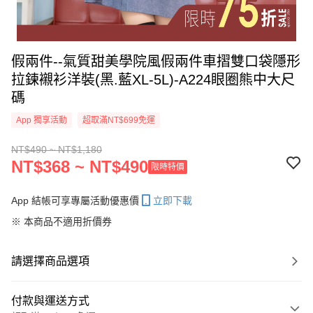
假兩件--氣質甜美學院風假兩件車摺雙口袋隱形
拉鍊襯衫洋裝(黑.藍XL-5L)-A224眼圈熊中大尺
碼
App 獨享活動
超取滿NT$699免運
NT$490 ~ NT$1,180
NT$368 ~ NT$490
限時特價
App 結帳可享專屬活動優惠價
立即下載
※ 本商品不適用折價券
請選擇商品選項
付款與運送方式