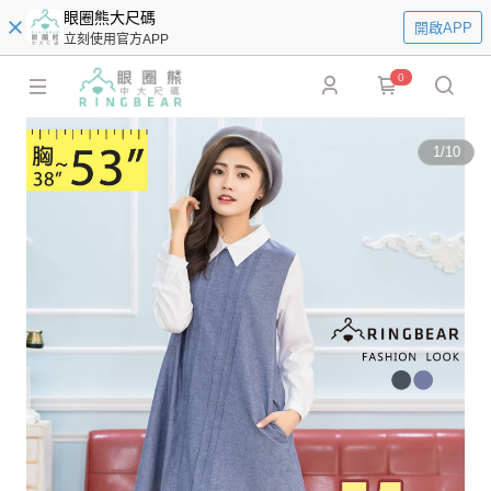
眼圈熊大尺碼
開啟APP
立刻使用官方APP
0
1
/
10