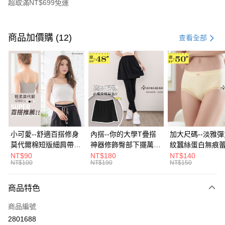
超取滿NT$699免運
付款方式
信用卡一次付款
商品加價購 (12)
查看全部
超商取貨付款
LINE Pay
Apple Pay
街口支付
悠遊付
小可愛--舒適百搭修身
內搭--你的大學T疊搭
加大尺碼--淡雅
莫代爾棉短版細肩帶素
神器修飾臀部下擺萬用
紋蠶絲蛋白無痕
Google Pay
色背心(白.黑.灰L-2L)-
內搭裙/遮臀裙(黑2L-
角內褲(白.粉.藍.黃
NT$90
NT$180
NT$140
NT$100
NT$190
NT$150
U582眼圈熊中大尺碼
6L)-Q155眼圈熊中大
3L)-L28眼圈熊
全盈+PAY
尺碼
碼
大哥付你分期
商品特色
相關說明
商品編號
【大哥付你分期使用說明】
AFTEE先享後付
1.本服務由台灣大哥大提供，台灣大哥大用戶可立即使用無須另外申請。
2801688