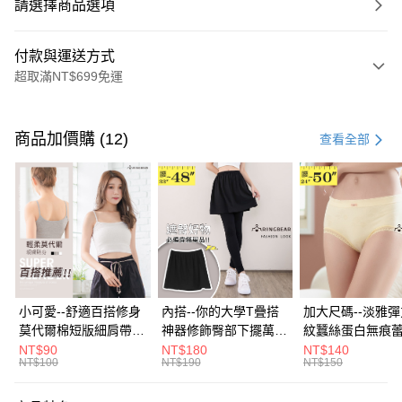
請選擇商品選項
付款與運送方式
超取滿NT$699免運
付款方式
信用卡一次付款
商品加價購 (12)
查看全部
超商取貨付款
LINE Pay
Apple Pay
街口支付
悠遊付
小可愛--舒適百搭修身
內搭--你的大學T疊搭
加大尺碼--淡雅
莫代爾棉短版細肩帶素
神器修飾臀部下擺萬用
紋蠶絲蛋白無痕
Google Pay
色背心(白.黑.灰L-2L)-
內搭裙/遮臀裙(黑2L-
角內褲(白.粉.藍.黃
NT$90
NT$180
NT$140
NT$100
NT$190
NT$150
U582眼圈熊中大尺碼
6L)-Q155眼圈熊中大
3L)-L28眼圈熊
全盈+PAY
尺碼
碼