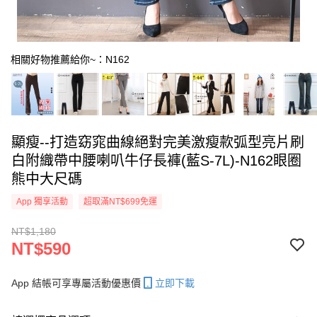
相關好物推薦給你~：N162
顯瘦--打造窈窕曲線絕對完美激瘦款弧型亮片刷
白附織帶中腰喇叭牛仔長褲(藍S-7L)-N162眼圈
熊中大尺碼
App 獨享活動
超取滿NT$699免運
NT$1,180
NT$590
App 結帳可享專屬活動優惠價
立即下載