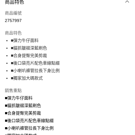
大哥付你分期
商品特色
相關說明
商品編號
【大哥付你分期使用說明】
AFTEE先享後付
1.本服務由台灣大哥大提供，台灣大哥大用戶可立即使用無須另外申請。
2757997
2.付款方式選擇「大哥付你分期」，訂單成立後會自動跳轉到大哥付的交易
相關說明
流程，驗證手機門號後，選擇欲分期的期數、繳款截止日，確認付款後即完
商品特色
【關於「AFTEE先享後付」】
成交易。
ATM付款
AFTEE先享後付是「在收到商品之後才付款」的支付方式。 讓您購物簡單
■彈力牛仔面料
3.實際核准額度、可分期數及費用金額請依後續交易確認頁面所載為準。
便利好安心！
4.訂單成立30分鐘內，如未前往確認交易或遇審核未通過，訂單將自動取
■貓抓皺褶深藍刷色
１．簡單：不需註冊會員、不需綁卡、不需儲值。
運送方式
消。如遇「轉專審核」未通過狀況，表示未達大哥付你分期系統評分，恕無
２．便利：只要手機號碼，簡訊認證，即可結帳。
■合身提臀完美剪裁
法說明評估內容。
３．安心：先確認商品／服務後，再付款。
全家取貨付款
■後口袋亮片配色車線點綴
【繳款方式說明】
1.分期款項不併入電信帳單，「大哥付你分期」於每月結算日後寄送繳費提
每筆NT$70，滿NT$699(含以上)免運費
■小喇叭褲管拉長下身比例
【「AFTEE先享後付」結帳流程】
醒簡訊。
１．於結帳方式選擇「AFTEE先享後付」後，將跳轉至「AFTEE先享後付」
■獨家加大碼款式
2.透過簡訊連結打開帳單後，可選擇「超商條碼／台灣大直營門市／銀行轉
付款後全家取貨
結帳頁面，進行簡訊認證並確認金額後，即可完成結帳。
帳／街口支付／iPASS MONEY」等通路繳費。
２．訂單成立數日內，您將收到繳費通知簡訊。
每筆NT$70，滿NT$699(含以上)免運費
銷售重點
３．收到繳費通知簡訊後14天內，點擊此簡訊中的連結，可透過四大超商／
【注意事項】
■彈力牛仔面料
ATM／網路銀行／等多元方式進行付款，方視為交易完成。
7-11取貨付款
1.本服務係由「台灣大哥大股份有限公司」（以下簡稱本公司）所提供，讓
※ 請注意：結帳手續完成當下不需立刻繳費，但若您需要取消訂單，請聯絡
■貓抓皺褶深藍刷色
用戶於交易時，得透過本服務購買商品或服務，並由商店將買賣／分期付款
每筆NT$70，滿NT$799(含以上)免運費
購買商品的店家。未經商家同意取消之訂單仍視為有效，需透過AFTEE先享
買賣價金債權讓與本公司後，依約使用本公司帳單繳交帳款。
■合身提臀完美剪裁
後付繳納相關費用。
2.基於同意付款使用「大哥付你分期」之契約關係目的，商店將以您的個人
付款後7-11取貨
※ 交易是否成功請以「AFTEE先享後付 」之結帳頁面顯示為準，若有關於
■後口袋亮片配色車線點綴
資料（包含姓名、電話或地址）提供予台灣大哥大進項蒐集、處理及利用，
是否繳費成功／繳費後需取消欲退款等相關疑問，請聯繫「AFTEE先享後付
■小喇叭褲管拉長下身比例
每筆NT$70，滿NT$699(含以上)免運費
由本公司與您本人進行分期帳單所需資料之確認、核對及更正。
客戶支援中心」
https://netprotections.freshdesk.com/support/home
3.完整用戶服務條款，請詳閱以下連結：
https://oppay.tw/userRule