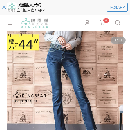
眼圈熊大尺碼
開啟APP
立刻使用官方APP
0
1
/
10