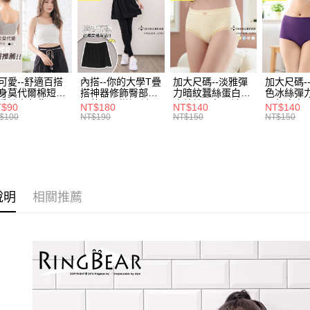
付」結帳
帳／街口支
付款後全
２．訂單
３．收到繳
每筆NT$7
【注意事
／ATM／
1.本服務
※ 請注意
7-11取貨
用戶於交
絡購買商品
款買賣價
先享後付
每筆NT$7
可愛--舒適百搭
內搭--你的大學T疊
加大尺碼--淡雅彈
加大尺碼-
2.基於同
※ 交易是
身莫代爾棉短版
搭神器修飾臀部下
力暗紋蠶絲蛋白無
色冰絲彈
資料（包
是否繳費成
付款後7-1
肩帶素色背心
擺萬用內搭裙/遮臀
痕蕾絲三角內褲
臀無痕中
T$90
NT$180
NT$140
NT$140
用，由本
付客戶支
.黑.灰L-2L)-
裙(黑2L-6L)-Q155
(白.粉.藍.黃XL-
褲(黑.紅.粉
$100
NT$190
NT$150
NT$150
每筆NT$7
3.完整用
582眼圈熊中大
眼圈熊中大尺碼
3L)-L28眼圈熊中
3L)-L1
碼
大尺碼
大尺碼
【注意事
宅配
１．透過由
交易，需
每筆NT$1
求債權轉
２．關於
說明
相關推薦
https://aft
３．未成
「AFTE
任。
４．使用「
即時審查
結果請求
５．嚴禁
形，恩沛