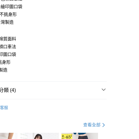
手繪印圖口袋
廓不挑身形
台灣製造
y
棉質面料
領口車法
印圖口袋
分期
挑身形
製造
你分期使用說明】
享後付
由台灣大哥大提供，台灣大哥大用戶可立即使用無須另外申請。
式選擇「大哥付你分期」，訂單成立後會自動跳轉到大哥付的交易
證手機門號後，選擇欲分期的期數、繳款截止日，確認付款後即
FTEE先享後付」】
類 (4)
。
先享後付是「在收到商品之後才付款」的支付方式。 讓您購物簡單
准額度、可分期數及費用金額請依後續交易確認頁面所載為準。
心！
Ｔ
長袖棉Ｔ
立30分鐘內，如未前往確認交易或遇審核未通過，訂單將自動取
：不需註冊會員、不需綁卡、不需儲值。
客服
「轉專審核」未通過狀況，表示未達大哥付你分期系統評分，恕
：只要手機號碼，簡訊認證，即可結帳。
｜99 元 up ➤
限量搶購．99起
評估內容。
：先確認商品／服務後，再付款。
式說明】
．加大尺碼
最大尺碼．3L
查看全部
付款
項不併入電信帳單，「大哥付你分期」於每月結算日後寄送繳費提
EE先享後付」結帳流程】
．5折UP!
優雅冬日風尚。秋冬．５折起
0，滿NT$699(含以上)免運費
方式選擇「AFTEE先享後付」後，將跳轉至「AFTEE先享後
訊連結打開帳單後，可選擇「超商條碼／台灣大直營門市／銀行轉