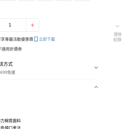
清除
帳可享專屬活動優惠價
立即下載
紀錄
不適用折價券
送方式
699免運
次付款
付款
彈力棉質面料
特色領口車法