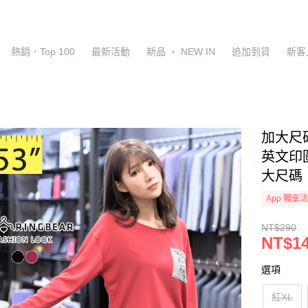
熱銷．Top 100
最新活動
新品 ‧ NEW IN
追加到貨
新客
加大尺
英文印圖
大尺碼
App 獨享
NT$290
NT$1
選項
紅XL