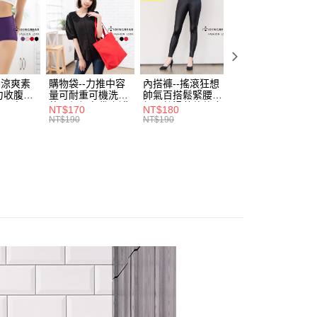
頁面，進行簡訊認證並確認金額後，即可完成結帳。
付／iPASS MONEY」等通路繳費。
家取貨
成立數日內，您將收到繳費通知簡訊。
費通知簡訊後14天內，點擊此簡訊中的連結，可透過四大超商
0，滿NT$699(含以上)免運費
項】
網路銀行／等多元方式進行付款，方視為交易完成。
係由「台灣大哥大股份有限公司」（以下簡稱本公司）所提供，讓
：結帳手續完成當下不需立刻繳費，但若您需要取消訂單，請聯
付款
易時，得透過本服務購買商品或服務，並由商店將買賣／分期付
的店家。未經商家同意取消之訂單仍視為有效，需透過AFTEE
金債權讓與本公司後，依約使用本公司帳單繳交帳款。
繳納相關費用。
0，滿NT$799(含以上)免運費
-涼爽素
購物袋--力推中容
內搭褲--搖滾狂想
加大尺碼--顯瘦超
意付款使用「大哥付你分期」之契約關係目的，商店將以您的個人
否成功請以「AFTEE先享後付 」之結帳頁面顯示為準，若有關於
力收腹提
量可耐重可機洗烘
帥氣百搭鬆緊腰頭
彈力貼身親膚美腿
含姓名、電話或地址）提供予台灣大哥大進項蒐集、處理及利
功／繳費後需取消欲退款等相關疑問，請聯繫「AFTEE先享後
1取貨
腰三角內
乾環保帆布袋/側背
超彈絲滑薄款仿皮
收腹提臀無痕高腰
NT$170
NT$180
NT$90
公司與您本人進行分期帳單所需資料之確認、核對及更正。
援中心」
https://netprotections.freshdesk.com/support/home
.紫L-
包(黑.紅.米F)-
褲(黑XL-6L)-R179
內搭連身褲襪(黑.
NT$190
NT$190
NT$100
0，滿NT$699(含以上)免運費
戶服務條款，請詳閱以下連結：
https://oppay.tw/userRule
7眼圈熊中
B201眼圈熊中大尺
眼圈熊中大尺碼
膚F)-Z63眼圈熊
碼
大尺碼
項】
恩沛科技股份有限公司提供之「AFTEE先享後付」服務完成之
依本服務之必要範圍內提供個人資料，並將交易相關給付款項請
00，滿NT$1,000(含以上)免運費
讓予恩沛科技股份有限公司。
個人資料處理事宜，請瀏覽以下網址：
ee.tw/terms/#terms3
年的使用者請事先徵得法定代理人或監護人之同意方可使用
E先享後付」，若未經同意申辦者引起之損失，本公司不負相關責
AFTEE先享後付」時，將依據個別帳號之用戶狀況，依本公司
核予不同之上限額度；若仍有額度不足之情形，本公司將視審查
用戶進行身份認證。
一人註冊多個帳號或使用他人資訊註冊。若發現惡意使用之情
科技股份有限公司將有權停止該用戶之使用額度並採取法律行