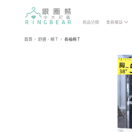
商品分類
會員權益
首頁
舒適．棉Ｔ
長袖棉Ｔ