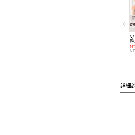
小
修
細
N
(白
NT
U
尺
詳細