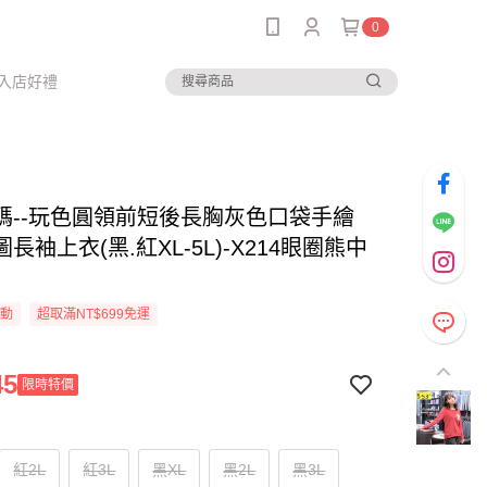
0
入店好禮
碼--玩色圓領前短後長胸灰色口袋手繪
長袖上衣(黑.紅XL-5L)-X214眼圈熊中
活動
超取滿NT$699免運
45
限時特價
紅2L
紅3L
黑XL
黑2L
黑3L