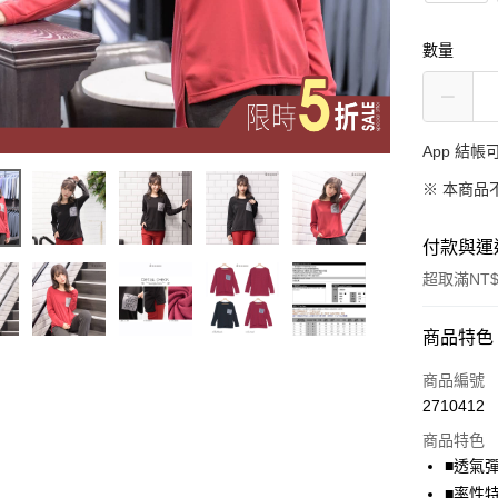
數量
App 結
※ 本商品
付款與運
超取滿NT$
付款方式
商品特色
信用卡一
商品編號
2710412
超商取貨
商品特色
LINE Pay
■透氣
■率性