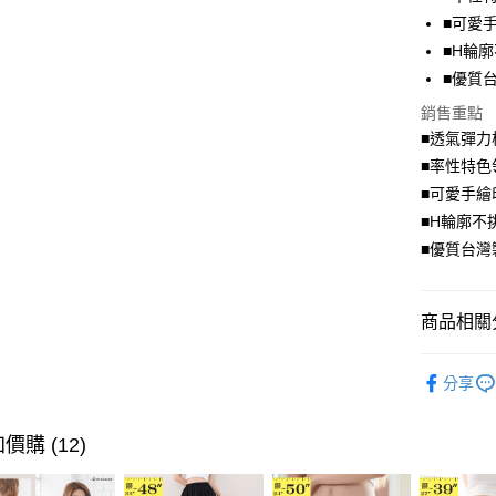
Apple Pay
■可愛
街口支付
■H輪
■優質
悠遊付
銷售重點
Google Pa
■透氣彈力
全盈+PAY
■率性特色
■可愛手繪
大哥付你
■H輪廓不
相關說明
■優質台灣
【大哥付
AFTEE先
1.本服務
2.付款方
相關說明
流程，驗
【關於「A
商品相關分
ATM付款
完成交易
AFTEE
3.實際核
便利好安
舒適．棉
4.訂單成
１．簡單
分享
消。如遇
２．便利
➤ 限量搶購
運送方式
無法說明
３．安心
【繳款方
身型限定
價購 (12)
全家取貨
1.分期款
【「AFT
🐦秋冬出清
醒簡訊。
每筆NT$7
１．於結帳
2.透過簡