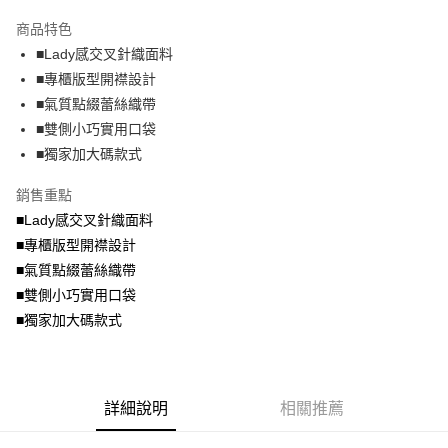
2.付款方式選擇「大哥付你分期」，訂單成立後會自動跳轉到大哥付的交易
相關說明
流程，驗證手機門號後，選擇欲分期的期數、繳款截止日，確認付款後即完
商品特色
【關於「AFTEE先享後付」】
成交易。
ATM付款
AFTEE先享後付是「在收到商品之後才付款」的支付方式。 讓您購物簡單
■Lady感交叉針織面料
3.實際核准額度、可分期數及費用金額請依後續交易確認頁面所載為準。
便利好安心！
4.訂單成立30分鐘內，如未前往確認交易或遇審核未通過，訂單將自動取
■專櫃版型開襟設計
１．簡單：不需註冊會員、不需綁卡、不需儲值。
運送方式
消。如遇「轉專審核」未通過狀況，表示未達大哥付你分期系統評分，恕無
２．便利：只要手機號碼，簡訊認證，即可結帳。
■氣質點綴蕾絲織帶
法說明評估內容。
３．安心：先確認商品／服務後，再付款。
全家取貨付款
■雙側小巧實用口袋
【繳款方式說明】
1.分期款項不併入電信帳單，「大哥付你分期」於每月結算日後寄送繳費提
每筆NT$70，滿NT$699(含以上)免運費
■獨家加大碼款式
【「AFTEE先享後付」結帳流程】
醒簡訊。
１．於結帳方式選擇「AFTEE先享後付」後，將跳轉至「AFTEE先享後付」
2.透過簡訊連結打開帳單後，可選擇「超商條碼／台灣大直營門市／銀行轉
付款後全家取貨
結帳頁面，進行簡訊認證並確認金額後，即可完成結帳。
銷售重點
帳／街口支付／iPASS MONEY」等通路繳費。
２．訂單成立數日內，您將收到繳費通知簡訊。
每筆NT$70，滿NT$699(含以上)免運費
■Lady感交叉針織面料
３．收到繳費通知簡訊後14天內，點擊此簡訊中的連結，可透過四大超商／
【注意事項】
■專櫃版型開襟設計
ATM／網路銀行／等多元方式進行付款，方視為交易完成。
7-11取貨付款
1.本服務係由「台灣大哥大股份有限公司」（以下簡稱本公司）所提供，讓
※ 請注意：結帳手續完成當下不需立刻繳費，但若您需要取消訂單，請聯絡
■氣質點綴蕾絲織帶
用戶於交易時，得透過本服務購買商品或服務，並由商店將買賣／分期付款
每筆NT$70，滿NT$799(含以上)免運費
購買商品的店家。未經商家同意取消之訂單仍視為有效，需透過AFTEE先享
買賣價金債權讓與本公司後，依約使用本公司帳單繳交帳款。
■雙側小巧實用口袋
後付繳納相關費用。
2.基於同意付款使用「大哥付你分期」之契約關係目的，商店將以您的個人
付款後7-11取貨
※ 交易是否成功請以「AFTEE先享後付 」之結帳頁面顯示為準，若有關於
■獨家加大碼款式
資料（包含姓名、電話或地址）提供予台灣大哥大進項蒐集、處理及利用，
是否繳費成功／繳費後需取消欲退款等相關疑問，請聯繫「AFTEE先享後付
每筆NT$70，滿NT$699(含以上)免運費
由本公司與您本人進行分期帳單所需資料之確認、核對及更正。
客戶支援中心」
https://netprotections.freshdesk.com/support/home
3.完整用戶服務條款，請詳閱以下連結：
https://oppay.tw/userRule
宅配
【注意事項】
詳細說明
相關推薦
１．透過由恩沛科技股份有限公司提供之「AFTEE先享後付」服務完成之交
每筆NT$100，滿NT$1,000(含以上)免運費
易，需依本服務之必要範圍內提供個人資料，並將交易相關給付款項請求債
權轉讓予恩沛科技股份有限公司。