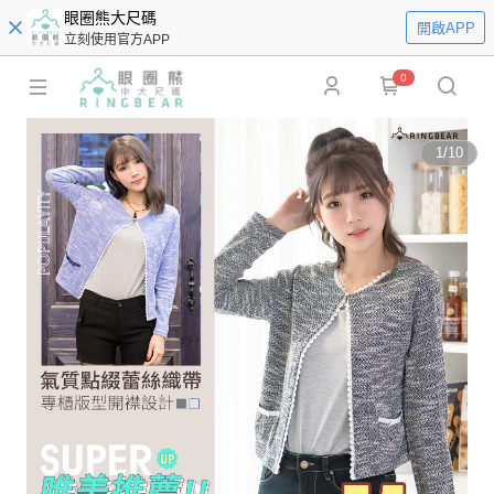
眼圈熊大尺碼
開啟APP
立刻使用官方APP
0
1
/
10