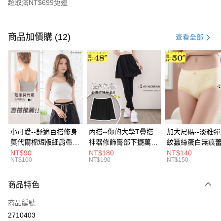
超取滿NT$699免運
付款方式
信用卡一次付款
商品加價購 (12)
查看全部
超商取貨付款
LINE Pay
Apple Pay
街口支付
悠遊付
小可愛--舒適百搭修身
內搭--你的大學T疊搭
加大尺碼--淡雅
莫代爾棉短版細肩帶素
神器修飾臀部下擺萬用
紋蠶絲蛋白無痕
Google Pay
色背心(白.黑.灰L-2L)-
內搭裙/遮臀裙(黑2L-
角內褲(白.粉.藍.黃
NT$90
NT$180
NT$140
NT$100
NT$190
NT$150
U582眼圈熊中大尺碼
6L)-Q155眼圈熊中大
3L)-L28眼圈熊
全盈+PAY
尺碼
碼
大哥付你分期
商品特色
相關說明
商品編號
【大哥付你分期使用說明】
AFTEE先享後付
1.本服務由台灣大哥大提供，台灣大哥大用戶可立即使用無須另外申請。
2710403