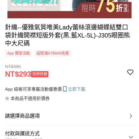
針織--優雅氣質唯美Lady蕾絲滾邊蝴蝶結雙口
袋針織開襟短版外套(黑.藍XL-5L)-J305眼圈熊
中大尺碼
App 獨享活動
超取滿NT$699免運
NT$390
NT$293
限時特價
App 結帳可享專屬活動優惠價
立即下載
※ 本商品不適用折價券
請選擇商品選項
付款與運送方式