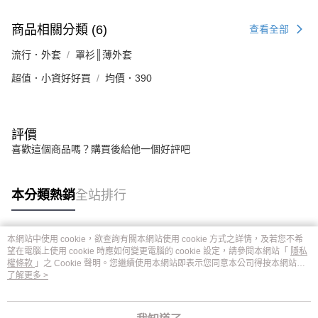
商品相關分類 (6)
查看全部
流行．外套
罩衫║薄外套
超值．小資好好買
均價．390
評價
喜歡這個商品嗎？購買後給他一個好評吧
本分類熱銷
全站排行
本網站中使用 cookie，欲查詢有關本網站使用 cookie 方式之詳情，及若您不希
熱門標籤
望在電腦上使用 cookie 時應如何變更電腦的 cookie 設定，請參閱本網站「
隱私
權條款
」之 Cookie 聲明。您繼續使用本網站即表示您同意本公司得按本網站使
用條款之 Cookie 聲明使用 cookie。
了解更多 >