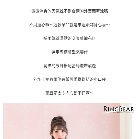
２．關於個人資料處理事宜，請瀏覽以下網址：
https://aftee.tw/terms/#terms3
微微涼爽的天氣找不到合適的外套而著涼嗎
３．未成年的使用者請事先徵得法定代理人或監護人之同意方可使用
「AFTEE先享後付」，若未經同意申辦者引起之損失，本公司不負相關責
不用擔心囉～這款單品就是來溫暖妳身心唷～
任。
４．使用「AFTEE先享後付」時，將依據個別帳號之用戶狀況，依本公司即
時審查核予不同之上限額度；若仍有額度不足之情形，本公司將視審查結果
採用氣質滿點的交叉針織布料
請求用戶進行身份認證。
５．嚴禁一人註冊多個帳號或使用他人資訊註冊。若發現惡意使用之情形，
選用專櫃版型來製作
恩沛科技股份有限公司將有權停止該用戶之使用額度並採取法律行動。
開襟的設計搭配蕾絲織帶滾邊
外加上左右兩側有著可愛蝴蝶結的小口袋
簡直是太令人心動不已啊～