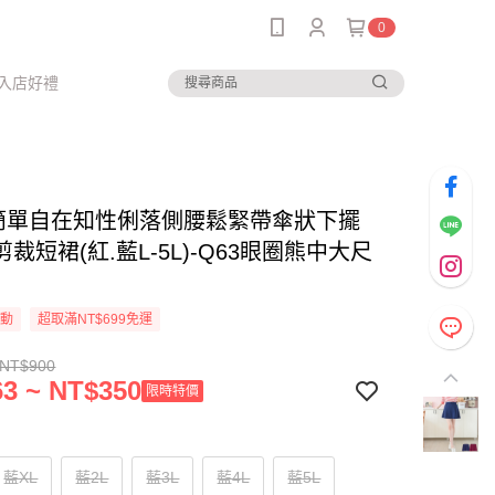
0
入店好禮
-簡單自在知性俐落側腰鬆緊帶傘狀下擺
裁短裙(紅.藍L-5L)-Q63眼圈熊中大尺
活動
超取滿NT$699免運
 NT$900
3 ~ NT$350
限時特價
藍XL
藍2L
藍3L
藍4L
藍5L