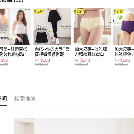
價購 (12)
全家取貨
1.分期款
【「AFT
身型限定
醒簡訊。
每筆NT$7
１．於結帳
2.透過簡
付」結帳
身型限定
帳／街口支
付款後全
２．訂單
３．收到繳
🐦秋冬出清
每筆NT$7
【注意事
／ATM／
1.本服務
※ 請注意
7-11取貨
用戶於交
絡購買商品
款買賣價
先享後付
每筆NT$7
可愛--舒適百搭
內搭--你的大學T疊
加大尺碼--淡雅彈
加大尺碼-
2.基於同
※ 交易是
身莫代爾棉短版
搭神器修飾臀部下
力暗紋蠶絲蛋白無
色冰絲彈
資料（包
是否繳費成
付款後7-1
肩帶素色背心
擺萬用內搭裙/遮臀
痕蕾絲三角內褲
臀無痕中
T$90
NT$180
NT$140
NT$140
用，由本
付客戶支
.黑.灰L-2L)-
裙(黑2L-6L)-Q155
(白.粉.藍.黃XL-
褲(黑.紅.粉
$100
NT$190
NT$150
NT$150
每筆NT$7
3.完整用
582眼圈熊中大
眼圈熊中大尺碼
3L)-L28眼圈熊中
3L)-L1
碼
大尺碼
大尺碼
【注意事
宅配
１．透過由
交易，需
每筆NT$1
求債權轉
２．關於
說明
相關推薦
https://aft
３．未成
「AFTE
任。
４．使用「
即時審查
結果請求