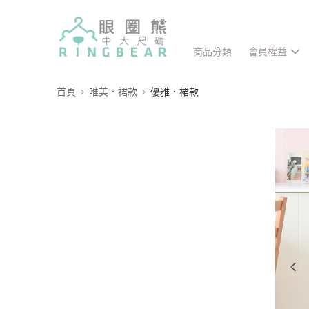
商品分類
會員權益
首頁
唯美．裙款
優雅．裙款