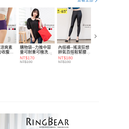
查看全部
付款
項不併入電信帳單，「大哥付你分期」於每月結算日後寄送繳費提
EE先享後付」結帳流程】
．加大尺碼
最大尺碼．4L
0，滿NT$699(含以上)免運費
方式選擇「AFTEE先享後付」後，將跳轉至「AFTEE先享後
訊連結打開帳單後，可選擇「超商條碼／台灣大直營門市／銀行轉
頁面，進行簡訊認證並確認金額後，即可完成結帳。
．加大尺碼
最大尺碼．3L
付／iPASS MONEY」等通路繳費。
家取貨
成立數日內，您將收到繳費通知簡訊。
費通知簡訊後14天內，點擊此簡訊中的連結，可透過四大超商
．5折UP!
雲朵朵專屬 。衣櫥花園．７５折起
0，滿NT$699(含以上)免運費
項】
網路銀行／等多元方式進行付款，方視為交易完成。
係由「台灣大哥大股份有限公司」（以下簡稱本公司）所提供，讓
：結帳手續完成當下不需立刻繳費，但若您需要取消訂單，請聯
付款
易時，得透過本服務購買商品或服務，並由商店將買賣／分期付
的店家。未經商家同意取消之訂單仍視為有效，需透過AFTEE
金債權讓與本公司後，依約使用本公司帳單繳交帳款。
繳納相關費用。
0，滿NT$799(含以上)免運費
-涼爽素
購物袋--力推中容
內搭褲--搖滾狂想
加大尺碼--顯瘦超
意付款使用「大哥付你分期」之契約關係目的，商店將以您的個人
否成功請以「AFTEE先享後付 」之結帳頁面顯示為準，若有關於
力收腹提
量可耐重可機洗烘
帥氣百搭鬆緊腰頭
彈力貼身親膚美腿
含姓名、電話或地址）提供予台灣大哥大進項蒐集、處理及利
功／繳費後需取消欲退款等相關疑問，請聯繫「AFTEE先享後
1取貨
腰三角內
乾環保帆布袋/側背
超彈絲滑薄款仿皮
收腹提臀無痕高腰
NT$170
NT$180
NT$90
公司與您本人進行分期帳單所需資料之確認、核對及更正。
援中心」
https://netprotections.freshdesk.com/support/home
.紫L-
包(黑.紅.米F)-
褲(黑XL-6L)-R179
內搭連身褲襪(黑.
NT$190
NT$190
NT$100
0，滿NT$699(含以上)免運費
戶服務條款，請詳閱以下連結：
https://oppay.tw/userRule
7眼圈熊中
B201眼圈熊中大尺
眼圈熊中大尺碼
膚F)-Z63眼圈熊
碼
大尺碼
項】
恩沛科技股份有限公司提供之「AFTEE先享後付」服務完成之
依本服務之必要範圍內提供個人資料，並將交易相關給付款項請
00，滿NT$1,000(含以上)免運費
讓予恩沛科技股份有限公司。
個人資料處理事宜，請瀏覽以下網址：
ee.tw/terms/#terms3
年的使用者請事先徵得法定代理人或監護人之同意方可使用
E先享後付」，若未經同意申辦者引起之損失，本公司不負相關責
AFTEE先享後付」時，將依據個別帳號之用戶狀況，依本公司
核予不同之上限額度；若仍有額度不足之情形，本公司將視審查
用戶進行身份認證。