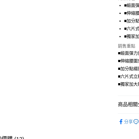
LINE Pay
■緞面
■伸縮
Apple Pay
■加分
街口支付
■六片
■獨家
悠遊付
銷售重點
Google Pa
■緞面彈力
全盈+PAY
■伸縮腰圍
■加分點綴
大哥付你
■六片式立
相關說明
■獨家加大
【大哥付
AFTEE先
1.本服務
2.付款方
相關說明
流程，驗
【關於「A
商品相關分
ATM付款
完成交易
AFTEE
3.實際核
便利好安
唯美．裙
4.訂單成
１．簡單
分享
消。如遇
２．便利
➤ 限量搶購
運送方式
無法說明
３．安心
【繳款方
身型限定