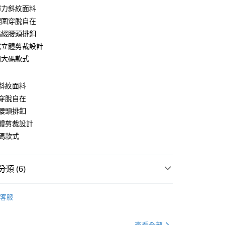
彈力斜紋面料
腰圍穿脫自在
點綴腰頭排釦
式立體剪裁設計
加大碼款式
y
斜紋面料
穿脫自在
腰頭排釦
分期
體剪裁設計
碼款式
你分期使用說明】
享後付
由台灣大哥大提供，台灣大哥大用戶可立即使用無須另外申請。
式選擇「大哥付你分期」，訂單成立後會自動跳轉到大哥付的交易
證手機門號後，選擇欲分期的期數、繳款截止日，確認付款後即
FTEE先享後付」】
類 (6)
。
先享後付是「在收到商品之後才付款」的支付方式。 讓您購物簡單
准額度、可分期數及費用金額請依後續交易確認頁面所載為準。
心！
款
優雅．裙款
立30分鐘內，如未前往確認交易或遇審核未通過，訂單將自動取
：不需註冊會員、不需綁卡、不需儲值。
客服
「轉專審核」未通過狀況，表示未達大哥付你分期系統評分，恕
：只要手機號碼，簡訊認證，即可結帳。
｜99 元 up ➤
限量搶購．199起
評估內容。
：先確認商品／服務後，再付款。
式說明】
．加大尺碼
最大尺碼．5L