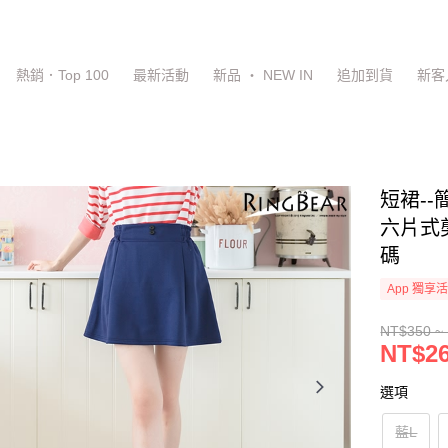
熱銷．Top 100
最新活動
新品 ‧ NEW IN
追加到貨
新客
短裙-
六片式剪
碼
App 獨享
NT$350 ~
NT$26
選項
藍L