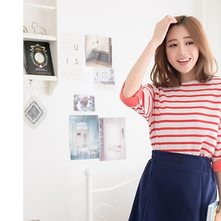
５．嚴禁
形，恩沛
動。