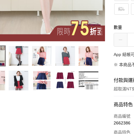
紅L
數量
App 結
※ 本商品
付款與運
超取滿NT$
付款方式
商品特色
信用卡一
商品編號
2662386
超商取貨
商品特色