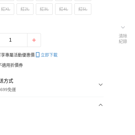
紅XL
紅2L
紅3L
紅4L
紅5L
清除
紀錄
帳可享專屬活動優惠價
立即下載
不適用折價券
送方式
699免運
次付款
付款