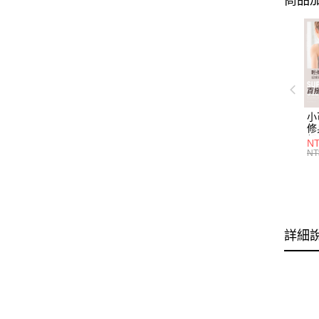
商品加
小
修
細
N
(白
NT
U
尺
詳細