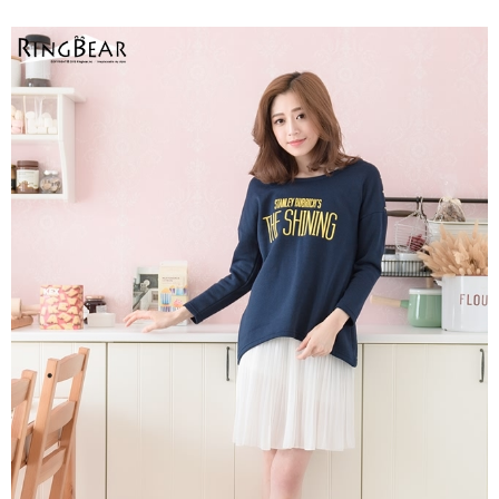
２．關於個人資料處理事宜，請瀏覽以下網址：
https://aftee.tw/terms/#terms3
３．未成年的使用者請事先徵得法定代理人或監護人之同意方可使用
「AFTEE先享後付」，若未經同意申辦者引起之損失，本公司不負相關責
任。
４．使用「AFTEE先享後付」時，將依據個別帳號之用戶狀況，依本公司即
時審查核予不同之上限額度；若仍有額度不足之情形，本公司將視審查結果
請求用戶進行身份認證。
５．嚴禁一人註冊多個帳號或使用他人資訊註冊。若發現惡意使用之情形，
恩沛科技股份有限公司將有權停止該用戶之使用額度並採取法律行動。