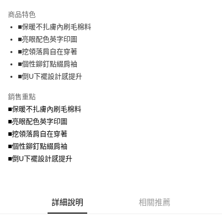
2.付款方式選擇「大哥付你分期」，訂單成立後會自動跳轉到大哥付的交易
相關說明
流程，驗證手機門號後，選擇欲分期的期數、繳款截止日，確認付款後即完
商品特色
【關於「AFTEE先享後付」】
成交易。
ATM付款
AFTEE先享後付是「在收到商品之後才付款」的支付方式。 讓您購物簡單
■保暖不扎膚內刷毛棉料
3.實際核准額度、可分期數及費用金額請依後續交易確認頁面所載為準。
便利好安心！
4.訂單成立30分鐘內，如未前往確認交易或遇審核未通過，訂單將自動取
■亮眼配色英字印圖
１．簡單：不需註冊會員、不需綁卡、不需儲值。
運送方式
消。如遇「轉專審核」未通過狀況，表示未達大哥付你分期系統評分，恕無
２．便利：只要手機號碼，簡訊認證，即可結帳。
■挖領落肩自在穿著
法說明評估內容。
３．安心：先確認商品／服務後，再付款。
全家取貨付款
■個性鉚釘點綴肩袖
【繳款方式說明】
1.分期款項不併入電信帳單，「大哥付你分期」於每月結算日後寄送繳費提
每筆NT$70，滿NT$699(含以上)免運費
■倒U下襬設計感提升
【「AFTEE先享後付」結帳流程】
醒簡訊。
１．於結帳方式選擇「AFTEE先享後付」後，將跳轉至「AFTEE先享後付」
2.透過簡訊連結打開帳單後，可選擇「超商條碼／台灣大直營門市／銀行轉
付款後全家取貨
結帳頁面，進行簡訊認證並確認金額後，即可完成結帳。
銷售重點
帳／街口支付／iPASS MONEY」等通路繳費。
２．訂單成立數日內，您將收到繳費通知簡訊。
每筆NT$70，滿NT$699(含以上)免運費
■保暖不扎膚內刷毛棉料
３．收到繳費通知簡訊後14天內，點擊此簡訊中的連結，可透過四大超商／
【注意事項】
■亮眼配色英字印圖
ATM／網路銀行／等多元方式進行付款，方視為交易完成。
7-11取貨付款
1.本服務係由「台灣大哥大股份有限公司」（以下簡稱本公司）所提供，讓
※ 請注意：結帳手續完成當下不需立刻繳費，但若您需要取消訂單，請聯絡
■挖領落肩自在穿著
用戶於交易時，得透過本服務購買商品或服務，並由商店將買賣／分期付款
每筆NT$70，滿NT$799(含以上)免運費
購買商品的店家。未經商家同意取消之訂單仍視為有效，需透過AFTEE先享
買賣價金債權讓與本公司後，依約使用本公司帳單繳交帳款。
■個性鉚釘點綴肩袖
後付繳納相關費用。
2.基於同意付款使用「大哥付你分期」之契約關係目的，商店將以您的個人
付款後7-11取貨
※ 交易是否成功請以「AFTEE先享後付 」之結帳頁面顯示為準，若有關於
■倒U下襬設計感提升
資料（包含姓名、電話或地址）提供予台灣大哥大進項蒐集、處理及利用，
是否繳費成功／繳費後需取消欲退款等相關疑問，請聯繫「AFTEE先享後付
每筆NT$70，滿NT$699(含以上)免運費
由本公司與您本人進行分期帳單所需資料之確認、核對及更正。
客戶支援中心」
https://netprotections.freshdesk.com/support/home
3.完整用戶服務條款，請詳閱以下連結：
https://oppay.tw/userRule
宅配
【注意事項】
詳細說明
相關推薦
１．透過由恩沛科技股份有限公司提供之「AFTEE先享後付」服務完成之交
每筆NT$100，滿NT$1,000(含以上)免運費
易，需依本服務之必要範圍內提供個人資料，並將交易相關給付款項請求債
權轉讓予恩沛科技股份有限公司。