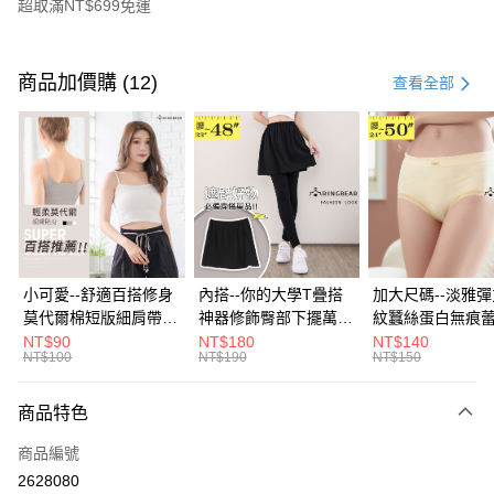
超取滿NT$699免運
付款方式
信用卡一次付款
商品加價購 (12)
查看全部
超商取貨付款
LINE Pay
Apple Pay
街口支付
悠遊付
小可愛--舒適百搭修身
內搭--你的大學T疊搭
加大尺碼--淡雅
莫代爾棉短版細肩帶素
神器修飾臀部下擺萬用
紋蠶絲蛋白無痕
Google Pay
色背心(白.黑.灰L-2L)-
內搭裙/遮臀裙(黑2L-
角內褲(白.粉.藍.黃
NT$90
NT$180
NT$140
NT$100
NT$190
NT$150
U582眼圈熊中大尺碼
6L)-Q155眼圈熊中大
3L)-L28眼圈熊
全盈+PAY
尺碼
碼
大哥付你分期
商品特色
相關說明
商品編號
【大哥付你分期使用說明】
AFTEE先享後付
1.本服務由台灣大哥大提供，台灣大哥大用戶可立即使用無須另外申請。
2628080