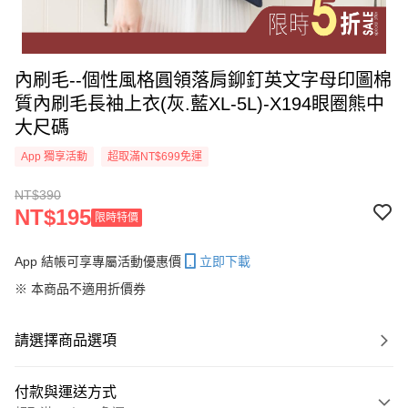
內刷毛--個性風格圓領落肩鉚釘英文字母印圖棉
質內刷毛長袖上衣(灰.藍XL-5L)-X194眼圈熊中
大尺碼
App 獨享活動
超取滿NT$699免運
NT$390
NT$195
限時特價
App 結帳可享專屬活動優惠價
立即下載
※ 本商品不適用折價券
請選擇商品選項
付款與運送方式