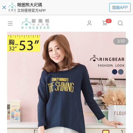
眼圈熊大尺碼
開啟APP
立刻使用官方APP
0
1
/
10