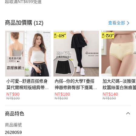
超取滿NT$699免運
付款方式
信用卡一次付款
商品加價購 (12)
查看全部
超商取貨付款
LINE Pay
Apple Pay
街口支付
悠遊付
小可愛--舒適百搭修身
內搭--你的大學T疊搭
加大尺碼--淡雅
莫代爾棉短版細肩帶素
神器修飾臀部下擺萬用
紋蠶絲蛋白無痕
Google Pay
色背心(白.黑.灰L-2L)-
內搭裙/遮臀裙(黑2L-
角內褲(白.粉.藍.黃
NT$90
NT$180
NT$140
NT$100
NT$190
NT$150
U582眼圈熊中大尺碼
6L)-Q155眼圈熊中大
3L)-L28眼圈熊
全盈+PAY
尺碼
碼
大哥付你分期
商品特色
相關說明
商品編號
【大哥付你分期使用說明】
AFTEE先享後付
1.本服務由台灣大哥大提供，台灣大哥大用戶可立即使用無須另外申請。
2628059