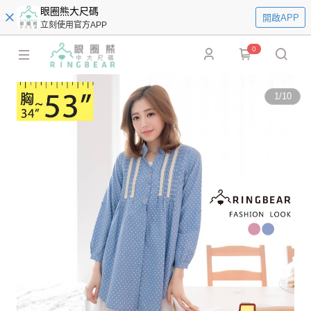
眼圈熊大尺碼
開啟APP
立刻使用官方APP
0
1
/
10