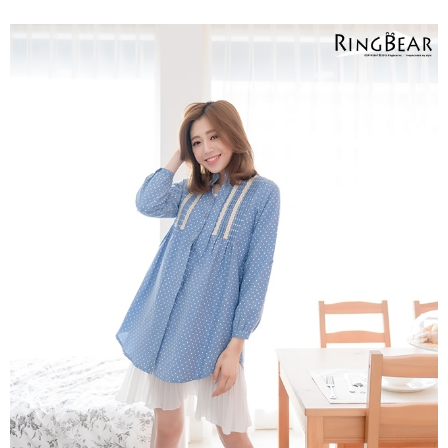
２．關於個人資料處理事宜，請瀏覽以下網址：
https://aftee.tw/terms/#terms3
３．未成年的使用者請事先徵得法定代理人或監護人之同意方可使用
「AFTEE先享後付」，若未經同意申辦者引起之損失，本公司不負相關責
任。
４．使用「AFTEE先享後付」時，將依據個別帳號之用戶狀況，依本公司即
時審查核予不同之上限額度；若仍有額度不足之情形，本公司將視審查結果
請求用戶進行身份認證。
５．嚴禁一人註冊多個帳號或使用他人資訊註冊。若發現惡意使用之情形，
恩沛科技股份有限公司將有權停止該用戶之使用額度並採取法律行動。