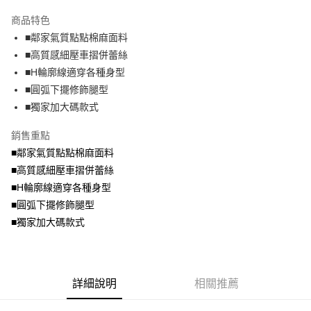
2.付款方式選擇「大哥付你分期」，訂單成立後會自動跳轉到大哥付的交易
相關說明
流程，驗證手機門號後，選擇欲分期的期數、繳款截止日，確認付款後即完
商品特色
【關於「AFTEE先享後付」】
成交易。
ATM付款
AFTEE先享後付是「在收到商品之後才付款」的支付方式。 讓您購物簡單
■鄰家氣質點點棉麻面料
3.實際核准額度、可分期數及費用金額請依後續交易確認頁面所載為準。
便利好安心！
4.訂單成立30分鐘內，如未前往確認交易或遇審核未通過，訂單將自動取
■高質感細壓車摺併蕾絲
１．簡單：不需註冊會員、不需綁卡、不需儲值。
運送方式
消。如遇「轉專審核」未通過狀況，表示未達大哥付你分期系統評分，恕無
２．便利：只要手機號碼，簡訊認證，即可結帳。
■H輪廓線適穿各種身型
法說明評估內容。
３．安心：先確認商品／服務後，再付款。
全家取貨付款
■圓弧下擺修飾腿型
【繳款方式說明】
1.分期款項不併入電信帳單，「大哥付你分期」於每月結算日後寄送繳費提
每筆NT$70，滿NT$699(含以上)免運費
■獨家加大碼款式
【「AFTEE先享後付」結帳流程】
醒簡訊。
１．於結帳方式選擇「AFTEE先享後付」後，將跳轉至「AFTEE先享後付」
2.透過簡訊連結打開帳單後，可選擇「超商條碼／台灣大直營門市／銀行轉
付款後全家取貨
結帳頁面，進行簡訊認證並確認金額後，即可完成結帳。
銷售重點
帳／街口支付／iPASS MONEY」等通路繳費。
２．訂單成立數日內，您將收到繳費通知簡訊。
每筆NT$70，滿NT$699(含以上)免運費
■鄰家氣質點點棉麻面料
３．收到繳費通知簡訊後14天內，點擊此簡訊中的連結，可透過四大超商／
【注意事項】
■高質感細壓車摺併蕾絲
ATM／網路銀行／等多元方式進行付款，方視為交易完成。
7-11取貨付款
1.本服務係由「台灣大哥大股份有限公司」（以下簡稱本公司）所提供，讓
※ 請注意：結帳手續完成當下不需立刻繳費，但若您需要取消訂單，請聯絡
■H輪廓線適穿各種身型
用戶於交易時，得透過本服務購買商品或服務，並由商店將買賣／分期付款
每筆NT$70，滿NT$799(含以上)免運費
購買商品的店家。未經商家同意取消之訂單仍視為有效，需透過AFTEE先享
買賣價金債權讓與本公司後，依約使用本公司帳單繳交帳款。
■圓弧下擺修飾腿型
後付繳納相關費用。
2.基於同意付款使用「大哥付你分期」之契約關係目的，商店將以您的個人
付款後7-11取貨
※ 交易是否成功請以「AFTEE先享後付 」之結帳頁面顯示為準，若有關於
■獨家加大碼款式
資料（包含姓名、電話或地址）提供予台灣大哥大進項蒐集、處理及利用，
是否繳費成功／繳費後需取消欲退款等相關疑問，請聯繫「AFTEE先享後付
每筆NT$70，滿NT$699(含以上)免運費
由本公司與您本人進行分期帳單所需資料之確認、核對及更正。
客戶支援中心」
https://netprotections.freshdesk.com/support/home
3.完整用戶服務條款，請詳閱以下連結：
https://oppay.tw/userRule
宅配
【注意事項】
詳細說明
相關推薦
１．透過由恩沛科技股份有限公司提供之「AFTEE先享後付」服務完成之交
每筆NT$100，滿NT$1,000(含以上)免運費
易，需依本服務之必要範圍內提供個人資料，並將交易相關給付款項請求債
權轉讓予恩沛科技股份有限公司。