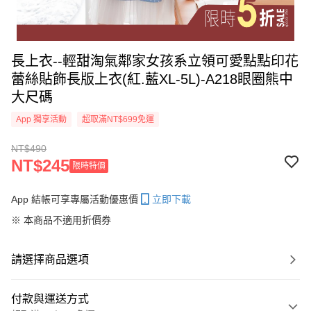
長上衣--輕甜淘氣鄰家女孩系立領可愛點點印花
蕾絲貼飾長版上衣(紅.藍XL-5L)-A218眼圈熊中
大尺碼
App 獨享活動
超取滿NT$699免運
NT$490
NT$245
限時特價
App 結帳可享專屬活動優惠價
立即下載
※ 本商品不適用折價券
請選擇商品選項
付款與運送方式