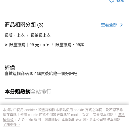
客服
商品相關分類 (3)
查看全部
長版．上衣
長袖長上衣
➤ 限量搶購｜99 元 up ➤
限量搶購．99起
評價
喜歡這個商品嗎？購買後給他一個好評吧
本分類熱銷
全站排行
本網站中使用 cookie，欲查詢有關本網站使用 cookie 方式之詳情，及若您不希
熱門標籤
望在電腦上使用 cookie 時應如何變更電腦的 cookie 設定，請參閱本網站「
隱私
權條款
」之 Cookie 聲明。您繼續使用本網站即表示您同意本公司得按本網站使
用條款之 Cookie 聲明使用 cookie。
了解更多 >