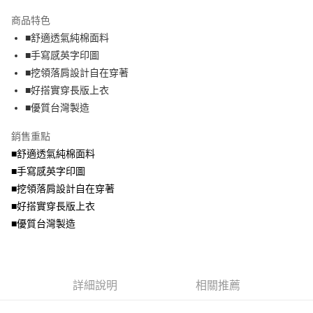
2.付款方式選擇「大哥付你分期」，訂單成立後會自動跳轉到大哥付的交易
相關說明
流程，驗證手機門號後，選擇欲分期的期數、繳款截止日，確認付款後即完
商品特色
【關於「AFTEE先享後付」】
成交易。
ATM付款
AFTEE先享後付是「在收到商品之後才付款」的支付方式。 讓您購物簡單
■舒適透氣純棉面料
3.實際核准額度、可分期數及費用金額請依後續交易確認頁面所載為準。
便利好安心！
4.訂單成立30分鐘內，如未前往確認交易或遇審核未通過，訂單將自動取
■手寫感英字印圖
１．簡單：不需註冊會員、不需綁卡、不需儲值。
運送方式
消。如遇「轉專審核」未通過狀況，表示未達大哥付你分期系統評分，恕無
２．便利：只要手機號碼，簡訊認證，即可結帳。
■挖領落肩設計自在穿著
法說明評估內容。
３．安心：先確認商品／服務後，再付款。
全家取貨付款
■好搭實穿長版上衣
【繳款方式說明】
1.分期款項不併入電信帳單，「大哥付你分期」於每月結算日後寄送繳費提
每筆NT$70，滿NT$699(含以上)免運費
■優質台灣製造
【「AFTEE先享後付」結帳流程】
醒簡訊。
１．於結帳方式選擇「AFTEE先享後付」後，將跳轉至「AFTEE先享後付」
2.透過簡訊連結打開帳單後，可選擇「超商條碼／台灣大直營門市／銀行轉
付款後全家取貨
結帳頁面，進行簡訊認證並確認金額後，即可完成結帳。
銷售重點
帳／街口支付／iPASS MONEY」等通路繳費。
２．訂單成立數日內，您將收到繳費通知簡訊。
每筆NT$70，滿NT$699(含以上)免運費
■舒適透氣純棉面料
３．收到繳費通知簡訊後14天內，點擊此簡訊中的連結，可透過四大超商／
【注意事項】
■手寫感英字印圖
ATM／網路銀行／等多元方式進行付款，方視為交易完成。
7-11取貨付款
1.本服務係由「台灣大哥大股份有限公司」（以下簡稱本公司）所提供，讓
※ 請注意：結帳手續完成當下不需立刻繳費，但若您需要取消訂單，請聯絡
■挖領落肩設計自在穿著
用戶於交易時，得透過本服務購買商品或服務，並由商店將買賣／分期付款
每筆NT$70，滿NT$799(含以上)免運費
購買商品的店家。未經商家同意取消之訂單仍視為有效，需透過AFTEE先享
買賣價金債權讓與本公司後，依約使用本公司帳單繳交帳款。
■好搭實穿長版上衣
後付繳納相關費用。
2.基於同意付款使用「大哥付你分期」之契約關係目的，商店將以您的個人
付款後7-11取貨
※ 交易是否成功請以「AFTEE先享後付 」之結帳頁面顯示為準，若有關於
■優質台灣製造
資料（包含姓名、電話或地址）提供予台灣大哥大進項蒐集、處理及利用，
是否繳費成功／繳費後需取消欲退款等相關疑問，請聯繫「AFTEE先享後付
每筆NT$70，滿NT$699(含以上)免運費
由本公司與您本人進行分期帳單所需資料之確認、核對及更正。
客戶支援中心」
https://netprotections.freshdesk.com/support/home
3.完整用戶服務條款，請詳閱以下連結：
https://oppay.tw/userRule
宅配
【注意事項】
詳細說明
相關推薦
１．透過由恩沛科技股份有限公司提供之「AFTEE先享後付」服務完成之交
每筆NT$100，滿NT$1,000(含以上)免運費
易，需依本服務之必要範圍內提供個人資料，並將交易相關給付款項請求債
權轉讓予恩沛科技股份有限公司。