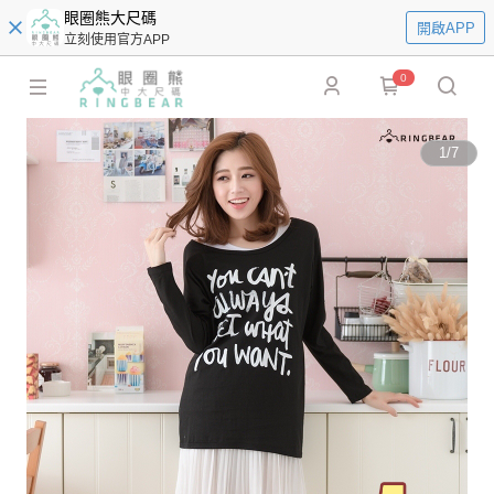
眼圈熊大尺碼
開啟APP
立刻使用官方APP
0
1
/
7