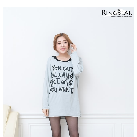
２．關於個人資料處理事宜，請瀏覽以下網址：
https://aftee.tw/terms/#terms3
３．未成年的使用者請事先徵得法定代理人或監護人之同意方可使用
「AFTEE先享後付」，若未經同意申辦者引起之損失，本公司不負相關責
任。
４．使用「AFTEE先享後付」時，將依據個別帳號之用戶狀況，依本公司即
時審查核予不同之上限額度；若仍有額度不足之情形，本公司將視審查結果
請求用戶進行身份認證。
５．嚴禁一人註冊多個帳號或使用他人資訊註冊。若發現惡意使用之情形，
恩沛科技股份有限公司將有權停止該用戶之使用額度並採取法律行動。