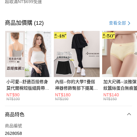
超取滿NT$699免運
付款方式
信用卡一次付款
商品加價購 (12)
查看全部
超商取貨付款
LINE Pay
Apple Pay
街口支付
悠遊付
小可愛--舒適百搭修身
內搭--你的大學T疊搭
加大尺碼--淡雅
莫代爾棉短版細肩帶素
神器修飾臀部下擺萬用
紋蠶絲蛋白無痕
Google Pay
色背心(白.黑.灰L-2L)-
內搭裙/遮臀裙(黑2L-
角內褲(白.粉.藍.黃
NT$90
NT$180
NT$140
NT$100
NT$190
NT$150
U582眼圈熊中大尺碼
6L)-Q155眼圈熊中大
3L)-L28眼圈熊
全盈+PAY
尺碼
碼
大哥付你分期
商品特色
相關說明
商品編號
【大哥付你分期使用說明】
AFTEE先享後付
1.本服務由台灣大哥大提供，台灣大哥大用戶可立即使用無須另外申請。
2628058