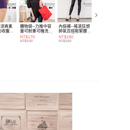
費通知簡訊後14天內，點擊此簡訊中的連結，可透過四大超商
0，滿NT$699(含以上)免運費
項】
網路銀行／等多元方式進行付款，方視為交易完成。
係由「台灣大哥大股份有限公司」（以下簡稱本公司）所提供，讓
：結帳手續完成當下不需立刻繳費，但若您需要取消訂單，請聯
付款
易時，得透過本服務購買商品或服務，並由商店將買賣／分期付
的店家。未經商家同意取消之訂單仍視為有效，需透過AFTEE
金債權讓與本公司後，依約使用本公司帳單繳交帳款。
繳納相關費用。
0，滿NT$799(含以上)免運費
-涼爽素
購物袋--力推中容
內搭褲--搖滾狂想
加大尺碼--顯瘦超
意付款使用「大哥付你分期」之契約關係目的，商店將以您的個人
否成功請以「AFTEE先享後付 」之結帳頁面顯示為準，若有關於
力收腹提
量可耐重可機洗烘
帥氣百搭鬆緊腰頭
彈力貼身親膚美腿
含姓名、電話或地址）提供予台灣大哥大進項蒐集、處理及利
功／繳費後需取消欲退款等相關疑問，請聯繫「AFTEE先享後
1取貨
腰三角內
乾環保帆布袋/側背
超彈絲滑薄款仿皮
收腹提臀無痕高腰
NT$170
NT$180
NT$90
公司與您本人進行分期帳單所需資料之確認、核對及更正。
援中心」
https://netprotections.freshdesk.com/support/home
.紫L-
包(黑.紅.米F)-
褲(黑XL-6L)-R179
內搭連身褲襪(黑.
NT$190
NT$190
NT$100
0，滿NT$699(含以上)免運費
戶服務條款，請詳閱以下連結：
https://oppay.tw/userRule
7眼圈熊中
B201眼圈熊中大尺
眼圈熊中大尺碼
膚F)-Z63眼圈熊
碼
大尺碼
項】
恩沛科技股份有限公司提供之「AFTEE先享後付」服務完成之
依本服務之必要範圍內提供個人資料，並將交易相關給付款項請
00，滿NT$1,000(含以上)免運費
讓予恩沛科技股份有限公司。
個人資料處理事宜，請瀏覽以下網址：
ee.tw/terms/#terms3
年的使用者請事先徵得法定代理人或監護人之同意方可使用
E先享後付」，若未經同意申辦者引起之損失，本公司不負相關責
AFTEE先享後付」時，將依據個別帳號之用戶狀況，依本公司
核予不同之上限額度；若仍有額度不足之情形，本公司將視審查
用戶進行身份認證。
一人註冊多個帳號或使用他人資訊註冊。若發現惡意使用之情
科技股份有限公司將有權停止該用戶之使用額度並採取法律行