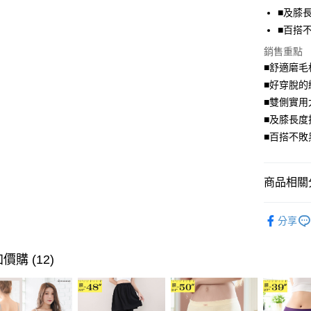
街口支付
■及膝
■百搭
悠遊付
銷售重點
Google Pa
■舒適磨毛
全盈+PAY
■好穿脫的
■雙側實用
大哥付你
■及膝長度
相關說明
■百搭不敗
【大哥付
AFTEE先
1.本服務
2.付款方
相關說明
流程，驗
【關於「A
商品相關分
ATM付款
完成交易
AFTEE
3.實際核
便利好安
唯美．裙
4.訂單成
１．簡單
分享
消。如遇
２．便利
➤ 限量搶購
運送方式
無法說明
３．安心
【繳款方
身型限定
價購 (12)
全家取貨
1.分期款
【「AFT
🐦秋冬出清
醒簡訊。
每筆NT$7
１．於結帳
2.透過簡
付」結帳
帳／街口支
付款後全
２．訂單