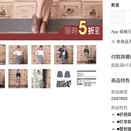
數量
App 結
※ 本商品
付款與運
超取滿NT$
付款方式
商品特色
信用卡一
商品編號
2587803
超商取貨
商品特色
LINE Pay
■舒適
■好穿
Apple Pay
■雙側