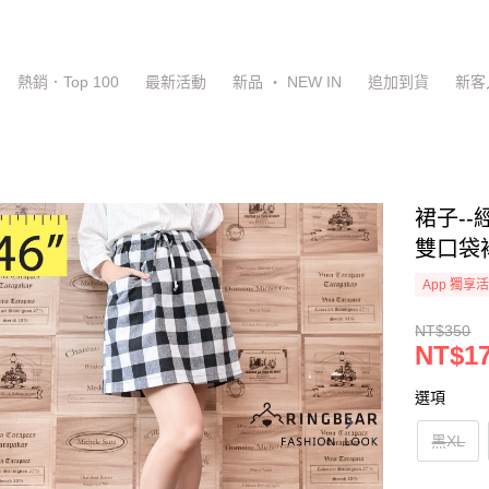
熱銷．Top 100
最新活動
新品 ‧ NEW IN
追加到貨
新客
裙子-
雙口袋裙
App 獨享
NT$350
NT$1
選項
黑XL