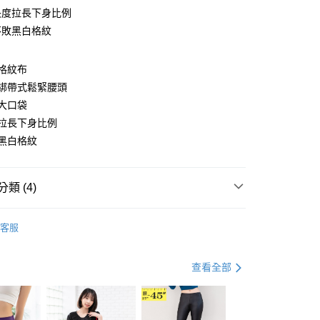
長度拉長下身比例
不敗黑白格紋
y
格紋布
綁帶式鬆緊腰頭
大口袋
分期
拉長下身比例
黑白格紋
你分期使用說明】
享後付
由台灣大哥大提供，台灣大哥大用戶可立即使用無須另外申請。
式選擇「大哥付你分期」，訂單成立後會自動跳轉到大哥付的交易
證手機門號後，選擇欲分期的期數、繳款截止日，確認付款後即
FTEE先享後付」】
類 (4)
。
先享後付是「在收到商品之後才付款」的支付方式。 讓您購物簡單
准額度、可分期數及費用金額請依後續交易確認頁面所載為準。
心！
款
優雅．裙款
立30分鐘內，如未前往確認交易或遇審核未通過，訂單將自動取
：不需註冊會員、不需綁卡、不需儲值。
客服
「轉專審核」未通過狀況，表示未達大哥付你分期系統評分，恕
：只要手機號碼，簡訊認證，即可結帳。
｜99 元 up ➤
限量搶購．99起
評估內容。
：先確認商品／服務後，再付款。
式說明】
．加大尺碼
最大尺碼．3L
查看全部
付款
項不併入電信帳單，「大哥付你分期」於每月結算日後寄送繳費提
EE先享後付」結帳流程】
．5折UP!
優雅冬日風尚。秋冬．５折起
0，滿NT$699(含以上)免運費
方式選擇「AFTEE先享後付」後，將跳轉至「AFTEE先享後
訊連結打開帳單後，可選擇「超商條碼／台灣大直營門市／銀行轉
頁面，進行簡訊認證並確認金額後，即可完成結帳。
付／iPASS MONEY」等通路繳費。
家取貨
成立數日內，您將收到繳費通知簡訊。