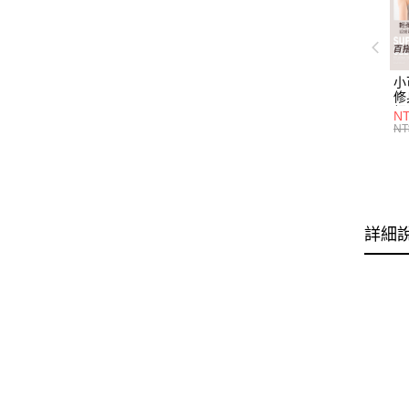
小
修
細
N
(白
NT
U
尺
詳細