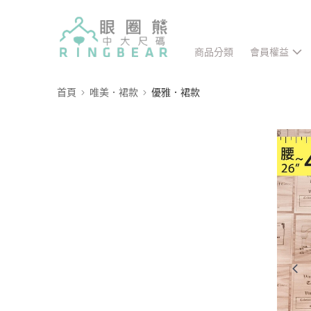
商品分類
會員權益
首頁
唯美．裙款
優雅．裙款