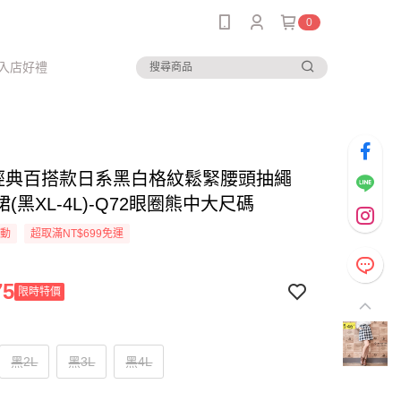
0
入店好禮
-經典百搭款日系黑白格紋鬆緊腰頭抽繩
(黑XL-4L)-Q72眼圈熊中大尺碼
活動
超取滿NT$699免運
75
限時特價
黑2L
黑3L
黑4L