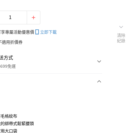
帳可享專屬活動優惠價
立即下載
清除
紀錄
不適用折價券
送方式
699免運
次付款
付款
磨毛格紋布
脫的綁帶式鬆緊腰頭
實用大口袋