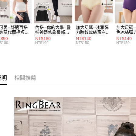
３．收到繳
每筆NT$7
【注意事
／ATM／
1.本服務
※ 請注意
7-11取貨
用戶於交
絡購買商品
款買賣價
先享後付
每筆NT$7
可愛--舒適百搭
內搭--你的大學T疊
加大尺碼--淡雅彈
加大尺碼-
2.基於同
※ 交易是
身莫代爾棉短版
搭神器修飾臀部下
力暗紋蠶絲蛋白無
色冰絲彈
資料（包
是否繳費成
付款後7-1
肩帶素色背心
擺萬用內搭裙/遮臀
痕蕾絲三角內褲
臀無痕中
T$90
NT$180
NT$140
NT$140
用，由本
付客戶支
.黑.灰L-2L)-
裙(黑2L-6L)-Q155
(白.粉.藍.黃XL-
褲(黑.紅.粉
$100
NT$190
NT$150
NT$150
每筆NT$7
3.完整用
582眼圈熊中大
眼圈熊中大尺碼
3L)-L28眼圈熊中
3L)-L1
碼
大尺碼
大尺碼
【注意事
宅配
１．透過由
交易，需
每筆NT$1
求債權轉
２．關於
說明
相關推薦
https://aft
３．未成
「AFTE
任。
４．使用「
即時審查
結果請求
５．嚴禁
形，恩沛
動。