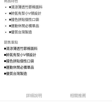
商品特色
【關於「AFTEE先享後付」】
成交易。
ATM付款
AFTEE先享後付是「在收到商品之後才付款」的支付方式。 讓您購物簡單
■清涼薄透竹節棉面料
3.實際核准額度、可分期數及費用金額請依後續交易確認頁面所載為準。
便利好安心！
4.訂單成立30分鐘內，如未前往確認交易或遇審核未通過，訂單將自動取
■帥氣有型小V領設計
１．簡單：不需註冊會員、不需綁卡、不需儲值。
運送方式
消。如遇「轉專審核」未通過狀況，表示未達大哥付你分期系統評分，恕無
２．便利：只要手機號碼，簡訊認證，即可結帳。
■撞色拼貼個性口袋
法說明評估內容。
３．安心：先確認商品／服務後，再付款。
全家取貨付款
■運動休閒必備單品
【繳款方式說明】
1.分期款項不併入電信帳單，「大哥付你分期」於每月結算日後寄送繳費提
每筆NT$70，滿NT$699(含以上)免運費
■優質台灣製造
【「AFTEE先享後付」結帳流程】
醒簡訊。
１．於結帳方式選擇「AFTEE先享後付」後，將跳轉至「AFTEE先享後付」
2.透過簡訊連結打開帳單後，可選擇「超商條碼／台灣大直營門市／銀行轉
付款後全家取貨
結帳頁面，進行簡訊認證並確認金額後，即可完成結帳。
銷售重點
帳／街口支付／iPASS MONEY」等通路繳費。
２．訂單成立數日內，您將收到繳費通知簡訊。
每筆NT$70，滿NT$699(含以上)免運費
■清涼薄透竹節棉面料
３．收到繳費通知簡訊後14天內，點擊此簡訊中的連結，可透過四大超商／
【注意事項】
■帥氣有型小V領設計
ATM／網路銀行／等多元方式進行付款，方視為交易完成。
7-11取貨付款
1.本服務係由「台灣大哥大股份有限公司」（以下簡稱本公司）所提供，讓
※ 請注意：結帳手續完成當下不需立刻繳費，但若您需要取消訂單，請聯絡
■撞色拼貼個性口袋
用戶於交易時，得透過本服務購買商品或服務，並由商店將買賣／分期付款
每筆NT$70，滿NT$799(含以上)免運費
購買商品的店家。未經商家同意取消之訂單仍視為有效，需透過AFTEE先享
買賣價金債權讓與本公司後，依約使用本公司帳單繳交帳款。
■運動休閒必備單品
後付繳納相關費用。
2.基於同意付款使用「大哥付你分期」之契約關係目的，商店將以您的個人
付款後7-11取貨
※ 交易是否成功請以「AFTEE先享後付 」之結帳頁面顯示為準，若有關於
■優質台灣製造
資料（包含姓名、電話或地址）提供予台灣大哥大進項蒐集、處理及利用，
是否繳費成功／繳費後需取消欲退款等相關疑問，請聯繫「AFTEE先享後付
每筆NT$70，滿NT$699(含以上)免運費
由本公司與您本人進行分期帳單所需資料之確認、核對及更正。
客戶支援中心」
https://netprotections.freshdesk.com/support/home
3.完整用戶服務條款，請詳閱以下連結：
https://oppay.tw/userRule
宅配
【注意事項】
詳細說明
相關推薦
１．透過由恩沛科技股份有限公司提供之「AFTEE先享後付」服務完成之交
每筆NT$100，滿NT$1,000(含以上)免運費
易，需依本服務之必要範圍內提供個人資料，並將交易相關給付款項請求債
權轉讓予恩沛科技股份有限公司。
２．關於個人資料處理事宜，請瀏覽以下網址：