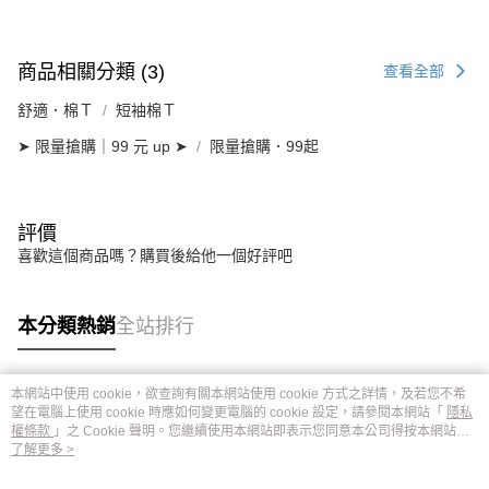
商品相關分類 (3)
查看全部
舒適．棉Ｔ
短袖棉Ｔ
➤ 限量搶購｜99 元 up ➤
限量搶購．99起
評價
喜歡這個商品嗎？購買後給他一個好評吧
本分類熱銷
全站排行
本網站中使用 cookie，欲查詢有關本網站使用 cookie 方式之詳情，及若您不希
熱門標籤
望在電腦上使用 cookie 時應如何變更電腦的 cookie 設定，請參閱本網站「
隱私
權條款
」之 Cookie 聲明。您繼續使用本網站即表示您同意本公司得按本網站使
用條款之 Cookie 聲明使用 cookie。
了解更多 >