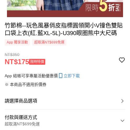
竹節棉--玩色風暴俏皮指標圓領開小V撞色雙貼
口袋上衣(紅.藍XL-5L)-U390眼圈熊中大尺碼
App 獨享活動
超取滿NT$699免運
NT$350
NT$175
限時特價
App 結帳可享專屬活動優惠價
立即下載
※ 本商品不適用折價券
請選擇商品選項
付款與運送方式
超取滿NT$699免運