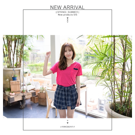
https://aftee.tw/terms/#terms3
３．未成年的使用者請事先徵得法定代理人或監護人之同意方可使用
「AFTEE先享後付」，若未經同意申辦者引起之損失，本公司不負相關責
任。
４．使用「AFTEE先享後付」時，將依據個別帳號之用戶狀況，依本公司即
時審查核予不同之上限額度；若仍有額度不足之情形，本公司將視審查結果
請求用戶進行身份認證。
５．嚴禁一人註冊多個帳號或使用他人資訊註冊。若發現惡意使用之情形，
恩沛科技股份有限公司將有權停止該用戶之使用額度並採取法律行動。