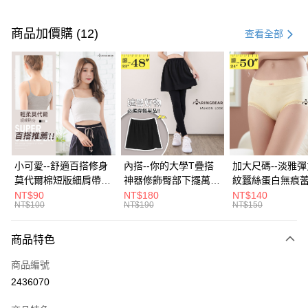
付款方式
信用卡一次付款
商品加價購 (12)
查看全部
超商取貨付款
LINE Pay
Apple Pay
街口支付
悠遊付
小可愛--舒適百搭修身
內搭--你的大學T疊搭
加大尺碼--淡雅
莫代爾棉短版細肩帶素
神器修飾臀部下擺萬用
紋蠶絲蛋白無痕
Google Pay
色背心(白.黑.灰L-2L)-
內搭裙/遮臀裙(黑2L-
角內褲(白.粉.藍.黃
NT$90
NT$180
NT$140
NT$100
NT$190
NT$150
U582眼圈熊中大尺碼
6L)-Q155眼圈熊中大
3L)-L28眼圈熊
全盈+PAY
尺碼
碼
大哥付你分期
商品特色
相關說明
商品編號
【大哥付你分期使用說明】
AFTEE先享後付
1.本服務由台灣大哥大提供，台灣大哥大用戶可立即使用無須另外申請。
2436070
2.付款方式選擇「大哥付你分期」，訂單成立後會自動跳轉到大哥付的交易
相關說明
流程，驗證手機門號後，選擇欲分期的期數、繳款截止日，確認付款後即完