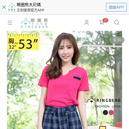
眼圈熊大尺碼
開啟APP
立刻使用官方APP
0
1
/
10