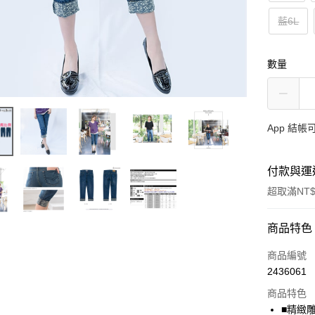
藍6L
數量
App 結
付款與運
超取滿NT$
付款方式
商品特色
信用卡一
商品編號
2436061
超商取貨
商品特色
LINE Pay
■精緻