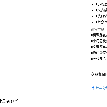
■小巧
Apple Pay
■文青
街口支付
■後口
■七分
悠遊付
銷售重點
Google Pa
■精緻雕花
全盈+PAY
■小巧思桃
■文青感布
大哥付你
■後口袋個
相關說明
■七分長度
【大哥付
AFTEE先
1.本服務
2.付款方
相關說明
流程，驗
【關於「A
商品相關分
ATM付款
完成交易
AFTEE
3.實際核
便利好安
時尚．七
4.訂單成
１．簡單
分享
消。如遇
２．便利
超值．小
運送方式
無法說明
３．安心
【繳款方
身型限定
價購 (12)
全家取貨
1.分期款
【「AFT