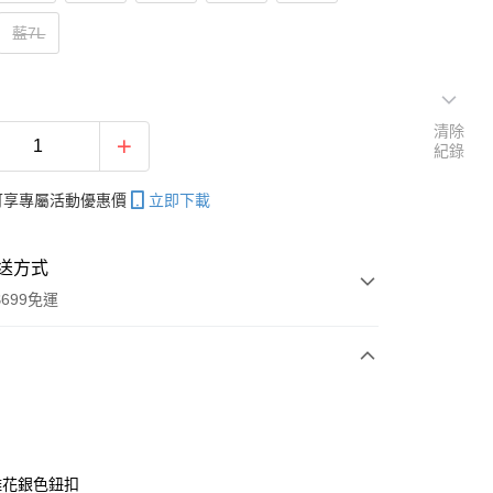
藍7L
清除
紀錄
帳可享專屬活動優惠價
立即下載
送方式
699免運
次付款
付款
雕花銀色鈕扣