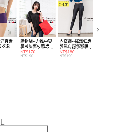
．加大尺碼
最大尺碼．6L
0，滿NT$699(含以上)免運費
方式選擇「AFTEE先享後付」後，將跳轉至「AFTEE先享後
訊連結打開帳單後，可選擇「超商條碼／台灣大直營門市／銀行轉
頁面，進行簡訊認證並確認金額後，即可完成結帳。
．加大尺碼
最大尺碼．5L
付／iPASS MONEY」等通路繳費。
家取貨
成立數日內，您將收到繳費通知簡訊。
費通知簡訊後14天內，點擊此簡訊中的連結，可透過四大超商
．加大尺碼
最大尺碼．4L
0，滿NT$699(含以上)免運費
項】
網路銀行／等多元方式進行付款，方視為交易完成。
係由「台灣大哥大股份有限公司」（以下簡稱本公司）所提供，讓
：結帳手續完成當下不需立刻繳費，但若您需要取消訂單，請聯
．加大尺碼
最大尺碼．3L
付款
易時，得透過本服務購買商品或服務，並由商店將買賣／分期付
的店家。未經商家同意取消之訂單仍視為有效，需透過AFTEE
金債權讓與本公司後，依約使用本公司帳單繳交帳款。
繳納相關費用。
0，滿NT$799(含以上)免運費
推薦｜小編激推 - 棉花糖美著 ❈
-涼爽素
購物袋--力推中容
內搭褲--搖滾狂想
加大尺碼--顯瘦超
意付款使用「大哥付你分期」之契約關係目的，商店將以您的個人
否成功請以「AFTEE先享後付 」之結帳頁面顯示為準，若有關於
力收腹提
量可耐重可機洗烘
帥氣百搭鬆緊腰頭
彈力貼身親膚美腿
含姓名、電話或地址）提供予台灣大哥大進項蒐集、處理及利
功／繳費後需取消欲退款等相關疑問，請聯繫「AFTEE先享後
1取貨
腰三角內
乾環保帆布袋/側背
超彈絲滑薄款仿皮
收腹提臀無痕高腰
NT$170
NT$180
NT$90
公司與您本人進行分期帳單所需資料之確認、核對及更正。
援中心」
https://netprotections.freshdesk.com/support/home
.紫L-
包(黑.紅.米F)-
褲(黑XL-6L)-R179
內搭連身褲襪(黑.
NT$190
NT$190
NT$100
0，滿NT$699(含以上)免運費
戶服務條款，請詳閱以下連結：
https://oppay.tw/userRule
7眼圈熊中
B201眼圈熊中大尺
眼圈熊中大尺碼
膚F)-Z63眼圈熊
碼
大尺碼
項】
恩沛科技股份有限公司提供之「AFTEE先享後付」服務完成之
依本服務之必要範圍內提供個人資料，並將交易相關給付款項請
00，滿NT$1,000(含以上)免運費
讓予恩沛科技股份有限公司。
個人資料處理事宜，請瀏覽以下網址：
ee.tw/terms/#terms3
年的使用者請事先徵得法定代理人或監護人之同意方可使用
E先享後付」，若未經同意申辦者引起之損失，本公司不負相關責
AFTEE先享後付」時，將依據個別帳號之用戶狀況，依本公司
核予不同之上限額度；若仍有額度不足之情形，本公司將視審查
用戶進行身份認證。
一人註冊多個帳號或使用他人資訊註冊。若發現惡意使用之情