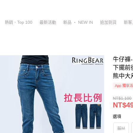
熱銷．Top 100
最新活動
新品 ‧ NEW IN
追加到貨
新客
牛仔褲
下擺前後
熊中大
App 獨享
NT$1,100
NT$4
選項
藍M