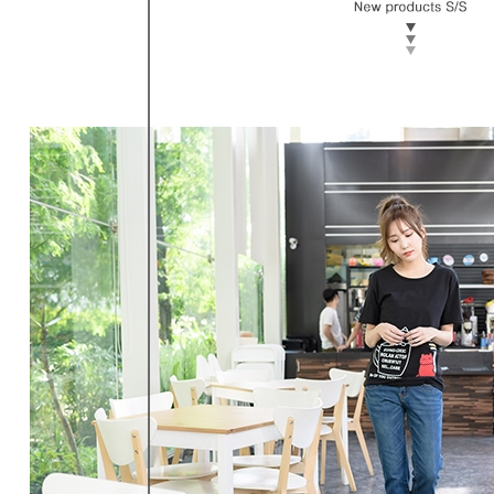
形，恩沛
動。