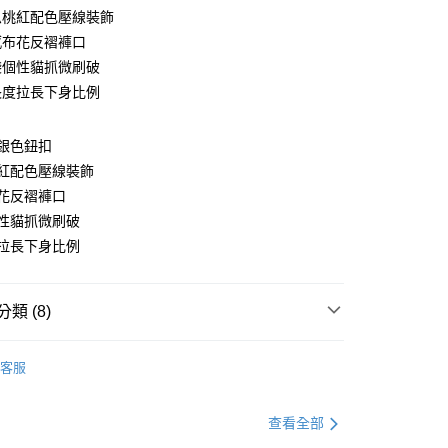
思桃紅配色壓線裝飾
感布花反褶褲口
袋個性貓抓微刷破
長度拉長下身比例
y
銀色鈕扣
紅配色壓線裝飾
花反褶褲口
分期
性貓抓微刷破
拉長下身比例
你分期使用說明】
享後付
由台灣大哥大提供，台灣大哥大用戶可立即使用無須另外申請。
式選擇「大哥付你分期」，訂單成立後會自動跳轉到大哥付的交易
證手機門號後，選擇欲分期的期數、繳款截止日，確認付款後即
FTEE先享後付」】
類 (8)
。
先享後付是「在收到商品之後才付款」的支付方式。 讓您購物簡單
准額度、可分期數及費用金額請依後續交易確認頁面所載為準。
心！
分褲
七分褲
立30分鐘內，如未前往確認交易或遇審核未通過，訂單將自動取
：不需註冊會員、不需綁卡、不需儲值。
客服
「轉專審核」未通過狀況，表示未達大哥付你分期系統評分，恕
：只要手機號碼，簡訊認證，即可結帳。
資好好買
均價．450
評估內容。
：先確認商品／服務後，再付款。
式說明】
．加大尺碼
最大尺碼．7L
查看全部
付款
項不併入電信帳單，「大哥付你分期」於每月結算日後寄送繳費提
EE先享後付」結帳流程】