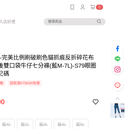
0
入店好禮
--完美比例刷破刷色貓抓痕反折碎花布
雙口袋牛仔七分褲(藍M-7L)-S79眼圈
尺碼
活動
超取滿NT$699免運
90
藍XL
藍2L
藍3L
藍4L
藍5L