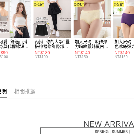
身型限定
醒簡訊。
每筆NT$7
１．於結帳
2.透過簡
付」結帳
身型限定
帳／街口支
付款後全
２．訂單
３．收到繳
身型限定
每筆NT$7
【注意事
／ATM／
1.本服務
※ 請注意
身型限定
7-11取貨
用戶於交
絡購買商品
款買賣價
先享後付
每筆NT$7
♥️❈ 經典
可愛--舒適百搭
內搭--你的大學T疊
加大尺碼--淡雅彈
加大尺碼-
2.基於同
※ 交易是
身莫代爾棉短版
搭神器修飾臀部下
力暗紋蠶絲蛋白無
色冰絲彈
資料（包
是否繳費成
付款後7-1
肩帶素色背心
擺萬用內搭裙/遮臀
痕蕾絲三角內褲
臀無痕中
T$90
NT$180
NT$140
NT$140
用，由本
付客戶支
.黑.灰L-2L)-
裙(黑2L-6L)-Q155
(白.粉.藍.黃XL-
褲(黑.紅.粉
$100
NT$190
NT$150
NT$150
每筆NT$7
3.完整用
582眼圈熊中大
眼圈熊中大尺碼
3L)-L28眼圈熊中
3L)-L1
碼
大尺碼
大尺碼
【注意事
宅配
１．透過由
交易，需
每筆NT$1
求債權轉
２．關於
說明
相關推薦
https://aft
３．未成
「AFTE
任。
４．使用「
即時審查
結果請求
５．嚴禁