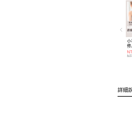
小
修
細
N
(白
NT
U
尺
詳細