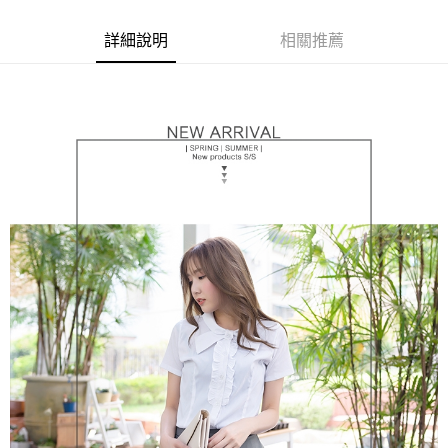
宅配
【注意事項】
詳細說明
相關推薦
１．透過由恩沛科技股份有限公司提供之「AFTEE先享後付」服務完成之交
每筆NT$100，滿NT$1,000(含以上)免運費
易，需依本服務之必要範圍內提供個人資料，並將交易相關給付款項請求債
權轉讓予恩沛科技股份有限公司。
２．關於個人資料處理事宜，請瀏覽以下網址：
https://aftee.tw/terms/#terms3
３．未成年的使用者請事先徵得法定代理人或監護人之同意方可使用
「AFTEE先享後付」，若未經同意申辦者引起之損失，本公司不負相關責
任。
４．使用「AFTEE先享後付」時，將依據個別帳號之用戶狀況，依本公司即
時審查核予不同之上限額度；若仍有額度不足之情形，本公司將視審查結果
請求用戶進行身份認證。
５．嚴禁一人註冊多個帳號或使用他人資訊註冊。若發現惡意使用之情形，
恩沛科技股份有限公司將有權停止該用戶之使用額度並採取法律行動。