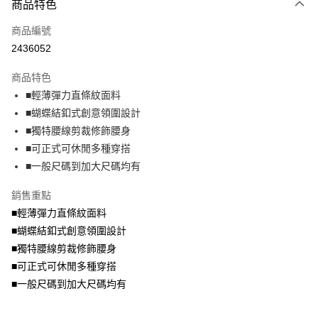
大哥付你分期
商品特色
相關說明
商品編號
【大哥付你分期使用說明】
AFTEE先享後付
1.本服務由台灣大哥大提供，台灣大哥大用戶可立即使用無須另外申請。
2436052
2.付款方式選擇「大哥付你分期」，訂單成立後會自動跳轉到大哥付的交易
相關說明
流程，驗證手機門號後，選擇欲分期的期數、繳款截止日，確認付款後即完
商品特色
【關於「AFTEE先享後付」】
成交易。
ATM付款
AFTEE先享後付是「在收到商品之後才付款」的支付方式。 讓您購物簡單
■輕薄彈力直條紋面料
3.實際核准額度、可分期數及費用金額請依後續交易確認頁面所載為準。
便利好安心！
4.訂單成立30分鐘內，如未前往確認交易或遇審核未通過，訂單將自動取
■蝴蝶結釦式創意領圍設計
１．簡單：不需註冊會員、不需綁卡、不需儲值。
運送方式
消。如遇「轉專審核」未通過狀況，表示未達大哥付你分期系統評分，恕無
２．便利：只要手機號碼，簡訊認證，即可結帳。
■獨特腰線剪裁修飾腰身
法說明評估內容。
３．安心：先確認商品／服務後，再付款。
全家取貨付款
■可正式可休閒多種穿搭
【繳款方式說明】
1.分期款項不併入電信帳單，「大哥付你分期」於每月結算日後寄送繳費提
每筆NT$70，滿NT$699(含以上)免運費
■一般尺碼到加大尺碼均有
【「AFTEE先享後付」結帳流程】
醒簡訊。
１．於結帳方式選擇「AFTEE先享後付」後，將跳轉至「AFTEE先享後付」
2.透過簡訊連結打開帳單後，可選擇「超商條碼／台灣大直營門市／銀行轉
付款後全家取貨
結帳頁面，進行簡訊認證並確認金額後，即可完成結帳。
銷售重點
帳／街口支付／iPASS MONEY」等通路繳費。
２．訂單成立數日內，您將收到繳費通知簡訊。
每筆NT$70，滿NT$699(含以上)免運費
■輕薄彈力直條紋面料
３．收到繳費通知簡訊後14天內，點擊此簡訊中的連結，可透過四大超商／
【注意事項】
■蝴蝶結釦式創意領圍設計
ATM／網路銀行／等多元方式進行付款，方視為交易完成。
7-11取貨付款
1.本服務係由「台灣大哥大股份有限公司」（以下簡稱本公司）所提供，讓
※ 請注意：結帳手續完成當下不需立刻繳費，但若您需要取消訂單，請聯絡
■獨特腰線剪裁修飾腰身
用戶於交易時，得透過本服務購買商品或服務，並由商店將買賣／分期付款
每筆NT$70，滿NT$799(含以上)免運費
購買商品的店家。未經商家同意取消之訂單仍視為有效，需透過AFTEE先享
買賣價金債權讓與本公司後，依約使用本公司帳單繳交帳款。
■可正式可休閒多種穿搭
後付繳納相關費用。
2.基於同意付款使用「大哥付你分期」之契約關係目的，商店將以您的個人
付款後7-11取貨
※ 交易是否成功請以「AFTEE先享後付 」之結帳頁面顯示為準，若有關於
■一般尺碼到加大尺碼均有
資料（包含姓名、電話或地址）提供予台灣大哥大進項蒐集、處理及利用，
是否繳費成功／繳費後需取消欲退款等相關疑問，請聯繫「AFTEE先享後付
每筆NT$70，滿NT$699(含以上)免運費
由本公司與您本人進行分期帳單所需資料之確認、核對及更正。
客戶支援中心」
https://netprotections.freshdesk.com/support/home
3.完整用戶服務條款，請詳閱以下連結：
https://oppay.tw/userRule