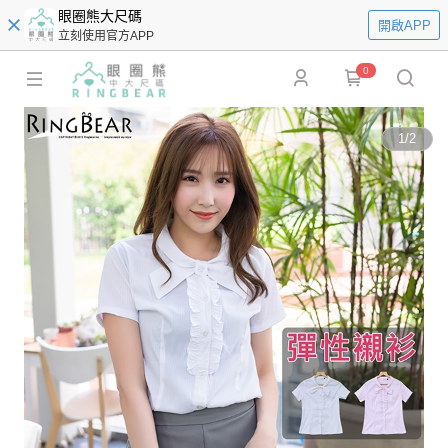
眼圈熊大尺碼
開啟APP
立刻使用官方APP
0
1
/
2