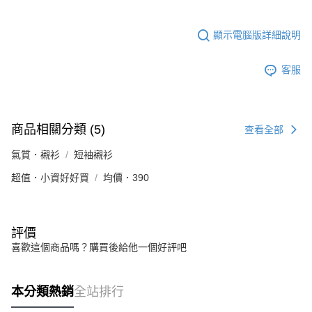
顯示電腦版詳細說明
客服
商品相關分類 (5)
查看全部
氣質．襯衫
短袖襯衫
超值．小資好好買
均價．390
評價
喜歡這個商品嗎？購買後給他一個好評吧
本分類熱銷
全站排行