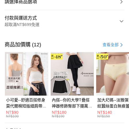
請選擇商品選項
付款與運送方式
超取滿NT$699免運
付款方式
信用卡一次付款
商品加價購 (12)
查看全部
超商取貨付款
LINE Pay
Apple Pay
街口支付
悠遊付
小可愛--舒適百搭修身
內搭--你的大學T疊搭
加大尺碼--淡雅
莫代爾棉短版細肩帶素
神器修飾臀部下擺萬用
紋蠶絲蛋白無痕
Google Pay
色背心(白.黑.灰L-2L)-
內搭裙/遮臀裙(黑2L-
角內褲(白.粉.藍.黃
NT$90
NT$180
NT$140
NT$100
NT$190
NT$150
U582眼圈熊中大尺碼
6L)-Q155眼圈熊中大
3L)-L28眼圈熊
全盈+PAY
尺碼
碼