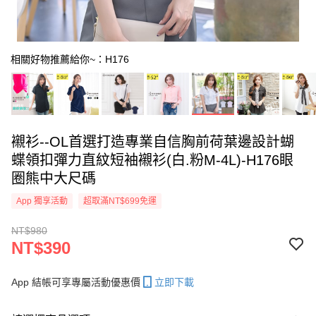
相關好物推薦給你~：H176
襯衫--OL首選打造專業自信胸前荷葉邊設計蝴
蝶領扣彈力直紋短袖襯衫(白.粉M-4L)-H176眼
圈熊中大尺碼
App 獨享活動
超取滿NT$699免運
NT$980
NT$390
App 結帳可享專屬活動優惠價
立即下載