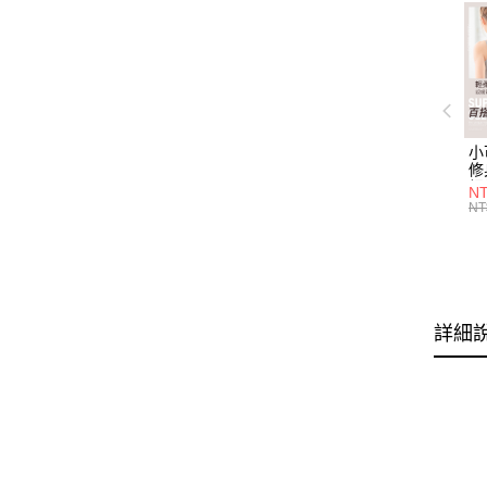
小
修
細
N
(白
NT
U
尺
詳細