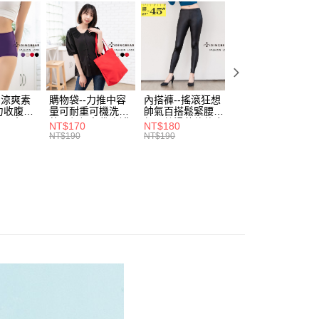
 質感 OL 日常穿搭
費通知簡訊後14天內，點擊此簡訊中的連結，可透過四大超商
0，滿NT$699(含以上)免運費
項】
網路銀行／等多元方式進行付款，方視為交易完成。
係由「台灣大哥大股份有限公司」（以下簡稱本公司）所提供，讓
：結帳手續完成當下不需立刻繳費，但若您需要取消訂單，請聯
付款
易時，得透過本服務購買商品或服務，並由商店將買賣／分期付
的店家。未經商家同意取消之訂單仍視為有效，需透過AFTEE
金債權讓與本公司後，依約使用本公司帳單繳交帳款。
繳納相關費用。
0，滿NT$799(含以上)免運費
意付款使用「大哥付你分期」之契約關係目的，商店將以您的個人
否成功請以「AFTEE先享後付 」之結帳頁面顯示為準，若有關於
含姓名、電話或地址）提供予台灣大哥大進項蒐集、處理及利
功／繳費後需取消欲退款等相關疑問，請聯繫「AFTEE先享後
1取貨
公司與您本人進行分期帳單所需資料之確認、核對及更正。
援中心」
https://netprotections.freshdesk.com/support/home
-涼爽素
購物袋--力推中容
內搭褲--搖滾狂想
加大尺碼--顯瘦超
0，滿NT$699(含以上)免運費
戶服務條款，請詳閱以下連結：
https://oppay.tw/userRule
力收腹提
量可耐重可機洗烘
帥氣百搭鬆緊腰頭
彈力貼身親膚美腿
腰三角內
乾環保帆布袋/側背
超彈絲滑薄款仿皮
收腹提臀無痕高腰
項】
NT$170
NT$180
NT$90
.紫L-
包(黑.紅.米F)-
褲(黑XL-6L)-R179
內搭連身褲襪(黑.
恩沛科技股份有限公司提供之「AFTEE先享後付」服務完成之
NT$190
NT$190
NT$100
7眼圈熊中
B201眼圈熊中大尺
眼圈熊中大尺碼
膚F)-Z63眼圈熊
依本服務之必要範圍內提供個人資料，並將交易相關給付款項請
00，滿NT$1,000(含以上)免運費
碼
大尺碼
讓予恩沛科技股份有限公司。
個人資料處理事宜，請瀏覽以下網址：
ee.tw/terms/#terms3
年的使用者請事先徵得法定代理人或監護人之同意方可使用
E先享後付」，若未經同意申辦者引起之損失，本公司不負相關責
AFTEE先享後付」時，將依據個別帳號之用戶狀況，依本公司
核予不同之上限額度；若仍有額度不足之情形，本公司將視審查
用戶進行身份認證。
一人註冊多個帳號或使用他人資訊註冊。若發現惡意使用之情
科技股份有限公司將有權停止該用戶之使用額度並採取法律行