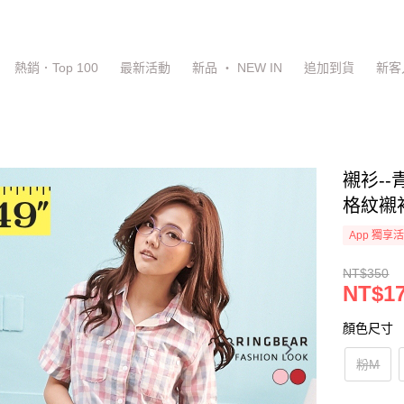
熱銷．Top 100
最新活動
新品 ‧ NEW IN
追加到貨
新客
襯衫-
格紋襯衫
App 獨享
NT$350
NT$1
顏色尺寸
粉M