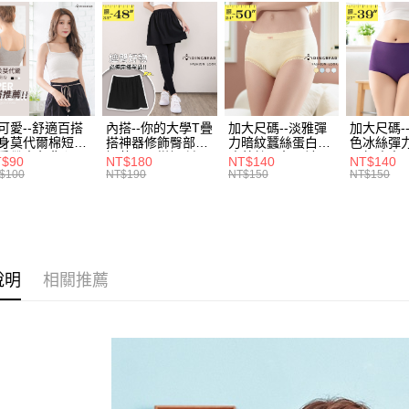
風格系列 -
３．收到繳
每筆NT$7
【注意事
／ATM／
1.本服務
※ 請注意
7-11取貨
用戶於交
絡購買商品
款買賣價
先享後付
每筆NT$7
2.基於同
※ 交易是
資料（包
是否繳費成
付款後7-1
用，由本
付客戶支
可愛--舒適百搭
內搭--你的大學T疊
加大尺碼--淡雅彈
加大尺碼-
每筆NT$7
3.完整用
身莫代爾棉短版
搭神器修飾臀部下
力暗紋蠶絲蛋白無
色冰絲彈
肩帶素色背心
擺萬用內搭裙/遮臀
痕蕾絲三角內褲
臀無痕中
【注意事
T$90
NT$180
NT$140
NT$140
宅配
.黑.灰L-2L)-
裙(黑2L-6L)-Q155
(白.粉.藍.黃XL-
褲(黑.紅.粉
１．透過由
$100
NT$190
NT$150
NT$150
582眼圈熊中大
眼圈熊中大尺碼
3L)-L28眼圈熊中
3L)-L1
交易，需
每筆NT$1
碼
大尺碼
大尺碼
求債權轉
２．關於
https://aft
３．未成
「AFTE
說明
相關推薦
任。
４．使用「
即時審查
結果請求
５．嚴禁
形，恩沛
動。