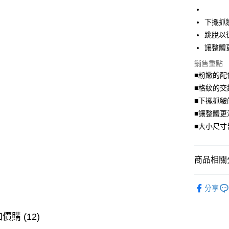
街口支付
下擺抓
悠遊付
跳脫以
Google Pa
讓整體
全盈+PAY
銷售重點
■粉嫩的
大哥付你
■格紋的交
相關說明
■下擺抓皺
【大哥付
AFTEE先
1.本服務
■讓整體更
2.付款方
相關說明
■大小尺寸
流程，驗
【關於「A
ATM付款
完成交易
AFTEE
3.實際核
便利好安
4.訂單成
商品相關分
１．簡單
消。如遇
２．便利
運送方式
無法說明
氣質．襯
３．安心
【繳款方
分享
全家取貨
1.分期款
➤ 限量搶購
【「AFT
醒簡訊。
每筆NT$7
１．於結帳
💗七夕情
2.透過簡
價購 (12)
付」結帳
帳／街口支
付款後全
２．訂單