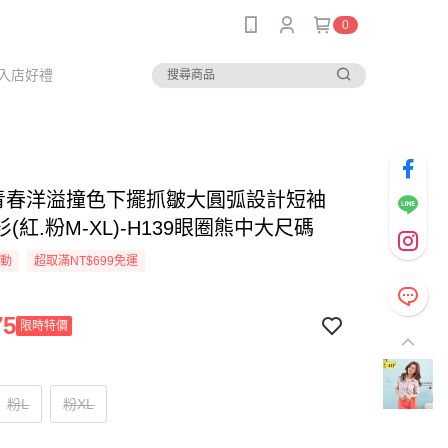
0
入店好禮
-青春洋溢撞色下擺抓皺大圓弧設計短袖
(紅.粉M-XL)-H139眼圈熊中大尺碼
活動
超取滿NT$699免運
75
限時特價
粉L
粉XL