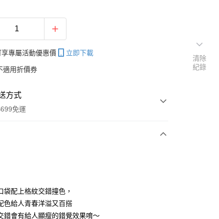
帳可享專屬活動優惠價
立即下載
清除
紀錄
不適用折價券
送方式
699免運
次付款
付款
口袋配上格紋交錯撞色，
配色給人青春洋溢又百搭
交錯會有給人顯瘦的錯覺效果唷～