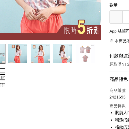
數量
App 結
※ 本商品
付款與運
超取滿NT$
付款方式
商品特色
信用卡一
商品編號
2421693
超商取貨
商品特色
LINE Pay
胸前大
粉嫩的
Apple Pay
格紋的