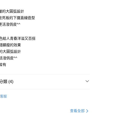
皺的大圓弧設計
往死板的下擺直線造型
y
更活潑俏皮^^
配色給人青春洋溢又百搭
分期
錯顯瘦的效果
的大圓弧設計
你分期使用說明】
享後付
由台灣大哥大提供，台灣大哥大用戶可立即使用無須另外申請。
活潑俏皮^^
式選擇「大哥付你分期」，訂單成立後會自動跳轉到大哥付的交易
皆有
證手機門號後，選擇欲分期的期數、繳款截止日，確認付款後即
FTEE先享後付」】
。
先享後付是「在收到商品之後才付款」的支付方式。 讓您購物簡單
准額度、可分期數及費用金額請依後續交易確認頁面所載為準。
心！
立30分鐘內，如未前往確認交易或遇審核未通過，訂單將自動取
類 (4)
：不需註冊會員、不需綁卡、不需儲值。
「轉專審核」未通過狀況，表示未達大哥付你分期系統評分，恕
：只要手機號碼，簡訊認證，即可結帳。
評估內容。
衫
：先確認商品／服務後，再付款。
短袖襯衫
式說明】
客服
付款
項不併入電信帳單，「大哥付你分期」於每月結算日後寄送繳費提
｜99 元 up ➤
限量搶購．99起
EE先享後付」結帳流程】
0，滿NT$699(含以上)免運費
方式選擇「AFTEE先享後付」後，將跳轉至「AFTEE先享後
人節．5折下殺
平價時尚優衣百搭．５折起
訊連結打開帳單後，可選擇「超商條碼／台灣大直營門市／銀行轉
頁面，進行簡訊認證並確認金額後，即可完成結帳。
查看全部
付／iPASS MONEY」等通路繳費。
家取貨
成立數日內，您將收到繳費通知簡訊。