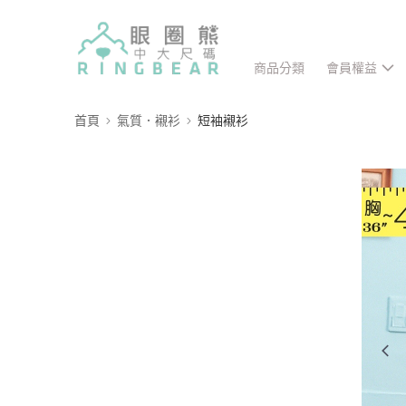
商品分類
會員權益
首頁
氣質．襯衫
短袖襯衫