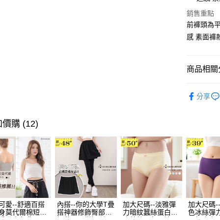
Apple Pay
銷售重點
街口支付
前褲頭為平
感 素面褲
悠遊付
Google Pa
商品相關分
全盈+PAY
俏麗．短
大哥付你
分享
相關說明
➤ 限量搶購
【大哥付
AFTEE先
💗仲夏輕
1.本服務
價購 (12)
2.付款方
相關說明
身型限定
流程，驗
【關於「A
ATM付款
完成交易
AFTEE
3.實際核
便利好安
4.訂單成
１．簡單
消。如遇
２．便利
運送方式
無法說明
３．安心
【繳款方
全家取貨
1.分期款
【「AFT
可愛--舒適百搭
內搭--你的大學T疊
加大尺碼--淡雅彈
加大尺碼-
醒簡訊。
每筆NT$7
身莫代爾棉短版
搭神器修飾臀部下
力暗紋蠶絲蛋白無
色冰絲彈
１．於結帳
2.透過簡