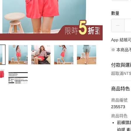
數量
App 結
※ 本商品
付款與運
超取滿NT$
付款方式
商品特色
信用卡一
商品編號
235573
超商取貨
商品特色
LINE Pay
前褲頭
迫感 