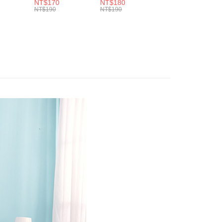
腰三角內
乾環保帆布袋/側背
超彈絲滑薄款仿皮
收腹提臀無痕高腰
頁面，進行簡訊認證並確認金額後，即可完成結帳。
NT$170
NT$180
NT$90
.紫L-
包(黑.紅.米F)-
褲(黑XL-6L)-R179
內搭連身褲襪(黑.
付／iPASS MONEY」等通路繳費。
NT$190
NT$190
NT$100
家取貨
成立數日內，您將收到繳費通知簡訊。
7眼圈熊中
B201眼圈熊中大尺
眼圈熊中大尺碼
膚F)-Z63眼圈熊
費通知簡訊後14天內，點擊此簡訊中的連結，可透過四大超商
0，滿NT$699(含以上)免運費
碼
大尺碼
項】
網路銀行／等多元方式進行付款，方視為交易完成。
係由「台灣大哥大股份有限公司」（以下簡稱本公司）所提供，讓
：結帳手續完成當下不需立刻繳費，但若您需要取消訂單，請聯
付款
易時，得透過本服務購買商品或服務，並由商店將買賣／分期付
的店家。未經商家同意取消之訂單仍視為有效，需透過AFTEE
金債權讓與本公司後，依約使用本公司帳單繳交帳款。
繳納相關費用。
0，滿NT$799(含以上)免運費
意付款使用「大哥付你分期」之契約關係目的，商店將以您的個人
否成功請以「AFTEE先享後付 」之結帳頁面顯示為準，若有關於
含姓名、電話或地址）提供予台灣大哥大進項蒐集、處理及利
功／繳費後需取消欲退款等相關疑問，請聯繫「AFTEE先享後
1取貨
公司與您本人進行分期帳單所需資料之確認、核對及更正。
援中心」
https://netprotections.freshdesk.com/support/home
0，滿NT$699(含以上)免運費
戶服務條款，請詳閱以下連結：
https://oppay.tw/userRule
項】
恩沛科技股份有限公司提供之「AFTEE先享後付」服務完成之
依本服務之必要範圍內提供個人資料，並將交易相關給付款項請
00，滿NT$1,000(含以上)免運費
讓予恩沛科技股份有限公司。
個人資料處理事宜，請瀏覽以下網址：
ee.tw/terms/#terms3
年的使用者請事先徵得法定代理人或監護人之同意方可使用
E先享後付」，若未經同意申辦者引起之損失，本公司不負相關責
AFTEE先享後付」時，將依據個別帳號之用戶狀況，依本公司
核予不同之上限額度；若仍有額度不足之情形，本公司將視審查
用戶進行身份認證。
一人註冊多個帳號或使用他人資訊註冊。若發現惡意使用之情
科技股份有限公司將有權停止該用戶之使用額度並採取法律行