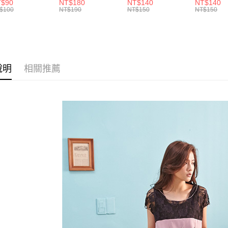
肩帶素色背心
擺萬用內搭裙/遮臀
痕蕾絲三角內褲
臀無痕中
付」結帳
T$90
NT$180
NT$140
NT$140
.黑.灰L-2L)-
裙(黑2L-6L)-Q155
(白.粉.藍.黃XL-
褲(黑.紅.粉
帳／街口支
$100
NT$190
NT$150
NT$150
付款後全
２．訂單
582眼圈熊中大
眼圈熊中大尺碼
3L)-L28眼圈熊中
3L)-L1
３．收到繳
每筆NT$7
碼
大尺碼
大尺碼
【注意事
／ATM／
1.本服務
※ 請注意
7-11取貨
用戶於交
絡購買商品
款買賣價
先享後付
每筆NT$7
2.基於同
※ 交易是
說明
相關推薦
資料（包
是否繳費成
付款後7-1
用，由本
付客戶支
每筆NT$7
3.完整用
【注意事
宅配
１．透過由
交易，需
每筆NT$1
求債權轉
２．關於
https://aft
３．未成
「AFTE
任。
４．使用「
即時審查
結果請求
５．嚴禁
形，恩沛