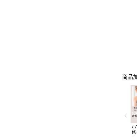
商品加
小
修