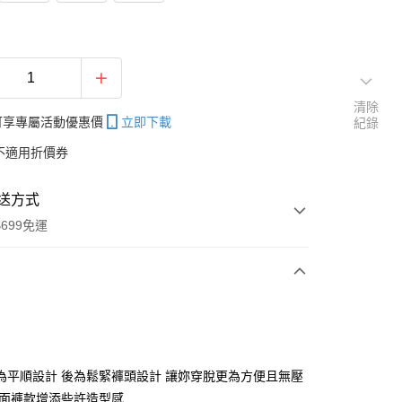
清除
帳可享專屬活動優惠價
立即下載
紀錄
不適用折價券
送方式
699免運
次付款
付款
為平順設計 後為鬆緊褲頭設計 讓妳穿脫更為方便且無壓
素面褲款增添些許造型感