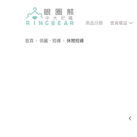
商品分類
會員權益
首頁
俏麗．短褲
休閒短褲