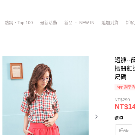
熱銷．Top 100
最新活動
新品 ‧ NEW IN
追加到貨
新客
短褲-
摺鈕釦造
尺碼
App 獨享
NT$290
NT$1
選項
紅XL