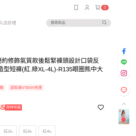
0
入店好禮
-簡約修飾氣質款後鬆緊褲頭設計口袋反
型短褲(紅.綠XL-4L)-R135眼圈熊中大
活動
超取滿NT$699免運
45
限時特價
紅2L
紅3L
紅4L