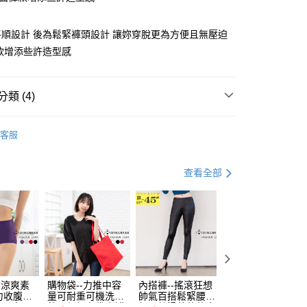
順設計 後為鬆緊褲頭設計 讓妳穿脫更為方便且無壓迫
款增添些許造型感
y
類 (4)
褲
休閒短褲
分期
客服
｜99 元 up ➤
限量搶購．99起
你分期使用說明】
享後付
盈派對．5折下殺
輕盈舒爽。春夏．５折起
由台灣大哥大提供，台灣大哥大用戶可立即使用無須另外申請。
查看全部
式選擇「大哥付你分期」，訂單成立後會自動跳轉到大哥付的交易
．加大尺碼
最大尺碼．3L
證手機門號後，選擇欲分期的期數、繳款截止日，確認付款後即
FTEE先享後付」】
。
先享後付是「在收到商品之後才付款」的支付方式。 讓您購物簡單
准額度、可分期數及費用金額請依後續交易確認頁面所載為準。
心！
立30分鐘內，如未前往確認交易或遇審核未通過，訂單將自動取
：不需註冊會員、不需綁卡、不需儲值。
「轉專審核」未通過狀況，表示未達大哥付你分期系統評分，恕
：只要手機號碼，簡訊認證，即可結帳。
評估內容。
：先確認商品／服務後，再付款。
式說明】
付款
項不併入電信帳單，「大哥付你分期」於每月結算日後寄送繳費提
EE先享後付」結帳流程】
-涼爽素
購物袋--力推中容
內搭褲--搖滾狂想
加大尺碼--顯瘦超
0，滿NT$699(含以上)免運費
力收腹提
量可耐重可機洗烘
帥氣百搭鬆緊腰頭
彈力貼身親膚美腿
方式選擇「AFTEE先享後付」後，將跳轉至「AFTEE先享後
訊連結打開帳單後，可選擇「超商條碼／台灣大直營門市／銀行轉