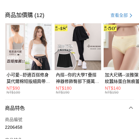
付款方式
信用卡一次付款
商品加價購 (12)
查看全部
超商取貨付款
LINE Pay
Apple Pay
街口支付
悠遊付
小可愛--舒適百搭修身
內搭--你的大學T疊搭
加大尺碼--淡雅
莫代爾棉短版細肩帶素
神器修飾臀部下擺萬用
紋蠶絲蛋白無痕
Google Pay
色背心(白.黑.灰L-2L)-
內搭裙/遮臀裙(黑2L-
角內褲(白.粉.藍.黃
NT$90
NT$180
NT$140
NT$100
NT$190
NT$150
U582眼圈熊中大尺碼
6L)-Q155眼圈熊中大
3L)-L28眼圈熊
全盈+PAY
尺碼
碼
大哥付你分期
商品特色
相關說明
商品編號
【大哥付你分期使用說明】
AFTEE先享後付
1.本服務由台灣大哥大提供，台灣大哥大用戶可立即使用無須另外申請。
2206458
2.付款方式選擇「大哥付你分期」，訂單成立後會自動跳轉到大哥付的交易
相關說明
流程，驗證手機門號後，選擇欲分期的期數、繳款截止日，確認付款後即完