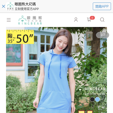
眼圈熊大尺碼
開啟APP
立刻使用官方APP
0
1
/
7