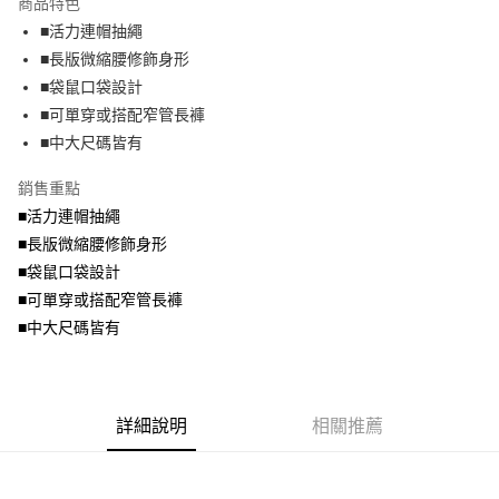
商品特色
【關於「AFTEE先享後付」】
成交易。
ATM付款
AFTEE先享後付是「在收到商品之後才付款」的支付方式。 讓您購物簡單
■活力連帽抽繩
3.實際核准額度、可分期數及費用金額請依後續交易確認頁面所載為準。
便利好安心！
4.訂單成立30分鐘內，如未前往確認交易或遇審核未通過，訂單將自動取
■長版微縮腰修飾身形
１．簡單：不需註冊會員、不需綁卡、不需儲值。
運送方式
消。如遇「轉專審核」未通過狀況，表示未達大哥付你分期系統評分，恕無
２．便利：只要手機號碼，簡訊認證，即可結帳。
■袋鼠口袋設計
法說明評估內容。
３．安心：先確認商品／服務後，再付款。
全家取貨付款
■可單穿或搭配窄管長褲
【繳款方式說明】
1.分期款項不併入電信帳單，「大哥付你分期」於每月結算日後寄送繳費提
每筆NT$70，滿NT$699(含以上)免運費
■中大尺碼皆有
【「AFTEE先享後付」結帳流程】
醒簡訊。
１．於結帳方式選擇「AFTEE先享後付」後，將跳轉至「AFTEE先享後付」
2.透過簡訊連結打開帳單後，可選擇「超商條碼／台灣大直營門市／銀行轉
付款後全家取貨
結帳頁面，進行簡訊認證並確認金額後，即可完成結帳。
銷售重點
帳／街口支付／iPASS MONEY」等通路繳費。
２．訂單成立數日內，您將收到繳費通知簡訊。
每筆NT$70，滿NT$699(含以上)免運費
■活力連帽抽繩
３．收到繳費通知簡訊後14天內，點擊此簡訊中的連結，可透過四大超商／
【注意事項】
■長版微縮腰修飾身形
ATM／網路銀行／等多元方式進行付款，方視為交易完成。
7-11取貨付款
1.本服務係由「台灣大哥大股份有限公司」（以下簡稱本公司）所提供，讓
※ 請注意：結帳手續完成當下不需立刻繳費，但若您需要取消訂單，請聯絡
■袋鼠口袋設計
用戶於交易時，得透過本服務購買商品或服務，並由商店將買賣／分期付款
每筆NT$70，滿NT$799(含以上)免運費
購買商品的店家。未經商家同意取消之訂單仍視為有效，需透過AFTEE先享
買賣價金債權讓與本公司後，依約使用本公司帳單繳交帳款。
■可單穿或搭配窄管長褲
後付繳納相關費用。
2.基於同意付款使用「大哥付你分期」之契約關係目的，商店將以您的個人
付款後7-11取貨
※ 交易是否成功請以「AFTEE先享後付 」之結帳頁面顯示為準，若有關於
■中大尺碼皆有
資料（包含姓名、電話或地址）提供予台灣大哥大進項蒐集、處理及利用，
是否繳費成功／繳費後需取消欲退款等相關疑問，請聯繫「AFTEE先享後付
每筆NT$70，滿NT$699(含以上)免運費
由本公司與您本人進行分期帳單所需資料之確認、核對及更正。
客戶支援中心」
https://netprotections.freshdesk.com/support/home
3.完整用戶服務條款，請詳閱以下連結：
https://oppay.tw/userRule
宅配
【注意事項】
詳細說明
相關推薦
１．透過由恩沛科技股份有限公司提供之「AFTEE先享後付」服務完成之交
每筆NT$100，滿NT$1,000(含以上)免運費
易，需依本服務之必要範圍內提供個人資料，並將交易相關給付款項請求債
權轉讓予恩沛科技股份有限公司。
２．關於個人資料處理事宜，請瀏覽以下網址：