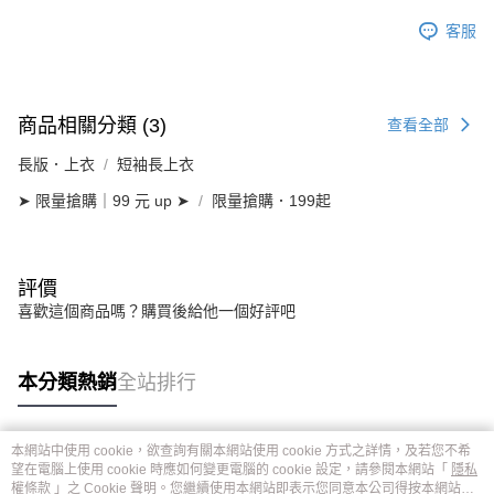
客服
商品相關分類 (3)
查看全部
長版．上衣
短袖長上衣
➤ 限量搶購｜99 元 up ➤
限量搶購．199起
評價
喜歡這個商品嗎？購買後給他一個好評吧
本分類熱銷
全站排行
本網站中使用 cookie，欲查詢有關本網站使用 cookie 方式之詳情，及若您不希
熱門標籤
望在電腦上使用 cookie 時應如何變更電腦的 cookie 設定，請參閱本網站「
隱私
權條款
」之 Cookie 聲明。您繼續使用本網站即表示您同意本公司得按本網站使