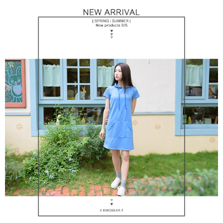
https://aftee.tw/terms/#terms3
３．未成年的使用者請事先徵得法定代理人或監護人之同意方可使用
「AFTEE先享後付」，若未經同意申辦者引起之損失，本公司不負相關責
任。
４．使用「AFTEE先享後付」時，將依據個別帳號之用戶狀況，依本公司即
時審查核予不同之上限額度；若仍有額度不足之情形，本公司將視審查結果
請求用戶進行身份認證。
５．嚴禁一人註冊多個帳號或使用他人資訊註冊。若發現惡意使用之情形，
恩沛科技股份有限公司將有權停止該用戶之使用額度並採取法律行動。