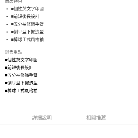
商品特色
【關於「AFTEE先享後付」】
成交易。
ATM付款
AFTEE先享後付是「在收到商品之後才付款」的支付方式。 讓您購物簡單
■個性英文字印圖
3.實際核准額度、可分期數及費用金額請依後續交易確認頁面所載為準。
便利好安心！
4.訂單成立30分鐘內，如未前往確認交易或遇審核未通過，訂單將自動取
■前短後長設計
１．簡單：不需註冊會員、不需綁卡、不需儲值。
運送方式
消。如遇「轉專審核」未通過狀況，表示未達大哥付你分期系統評分，恕無
２．便利：只要手機號碼，簡訊認證，即可結帳。
■五分袖修飾手臂
法說明評估內容。
３．安心：先確認商品／服務後，再付款。
全家取貨付款
■倒Ｕ型下擺造型
【繳款方式說明】
1.分期款項不併入電信帳單，「大哥付你分期」於每月結算日後寄送繳費提
每筆NT$70，滿NT$699(含以上)免運費
■棒球Ｔ式風格袖
【「AFTEE先享後付」結帳流程】
醒簡訊。
１．於結帳方式選擇「AFTEE先享後付」後，將跳轉至「AFTEE先享後付」
2.透過簡訊連結打開帳單後，可選擇「超商條碼／台灣大直營門市／銀行轉
付款後全家取貨
結帳頁面，進行簡訊認證並確認金額後，即可完成結帳。
銷售重點
帳／街口支付／iPASS MONEY」等通路繳費。
２．訂單成立數日內，您將收到繳費通知簡訊。
每筆NT$70，滿NT$699(含以上)免運費
■個性英文字印圖
３．收到繳費通知簡訊後14天內，點擊此簡訊中的連結，可透過四大超商／
【注意事項】
■前短後長設計
ATM／網路銀行／等多元方式進行付款，方視為交易完成。
7-11取貨付款
1.本服務係由「台灣大哥大股份有限公司」（以下簡稱本公司）所提供，讓
※ 請注意：結帳手續完成當下不需立刻繳費，但若您需要取消訂單，請聯絡
■五分袖修飾手臂
用戶於交易時，得透過本服務購買商品或服務，並由商店將買賣／分期付款
每筆NT$70，滿NT$799(含以上)免運費
購買商品的店家。未經商家同意取消之訂單仍視為有效，需透過AFTEE先享
買賣價金債權讓與本公司後，依約使用本公司帳單繳交帳款。
■倒Ｕ型下擺造型
後付繳納相關費用。
2.基於同意付款使用「大哥付你分期」之契約關係目的，商店將以您的個人
付款後7-11取貨
※ 交易是否成功請以「AFTEE先享後付 」之結帳頁面顯示為準，若有關於
■棒球Ｔ式風格袖
資料（包含姓名、電話或地址）提供予台灣大哥大進項蒐集、處理及利用，
是否繳費成功／繳費後需取消欲退款等相關疑問，請聯繫「AFTEE先享後付
每筆NT$70，滿NT$699(含以上)免運費
由本公司與您本人進行分期帳單所需資料之確認、核對及更正。
客戶支援中心」
https://netprotections.freshdesk.com/support/home
3.完整用戶服務條款，請詳閱以下連結：
https://oppay.tw/userRule
宅配
【注意事項】
詳細說明
相關推薦
１．透過由恩沛科技股份有限公司提供之「AFTEE先享後付」服務完成之交
每筆NT$100，滿NT$1,000(含以上)免運費
易，需依本服務之必要範圍內提供個人資料，並將交易相關給付款項請求債
權轉讓予恩沛科技股份有限公司。
２．關於個人資料處理事宜，請瀏覽以下網址：