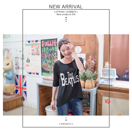
https://aftee.tw/terms/#terms3
３．未成年的使用者請事先徵得法定代理人或監護人之同意方可使用
「AFTEE先享後付」，若未經同意申辦者引起之損失，本公司不負相關責
任。
４．使用「AFTEE先享後付」時，將依據個別帳號之用戶狀況，依本公司即
時審查核予不同之上限額度；若仍有額度不足之情形，本公司將視審查結果
請求用戶進行身份認證。
５．嚴禁一人註冊多個帳號或使用他人資訊註冊。若發現惡意使用之情形，
恩沛科技股份有限公司將有權停止該用戶之使用額度並採取法律行動。