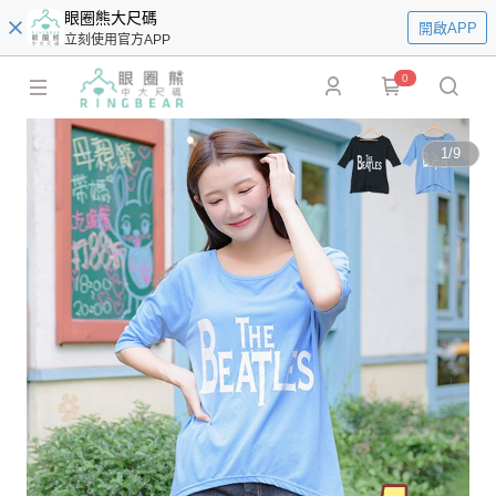
眼圈熊大尺碼
開啟APP
立刻使用官方APP
0
1
/
9