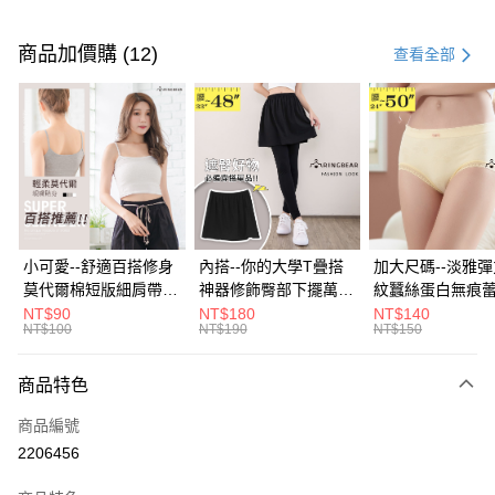
付款方式
信用卡一次付款
商品加價購 (12)
查看全部
超商取貨付款
LINE Pay
Apple Pay
街口支付
悠遊付
小可愛--舒適百搭修身
內搭--你的大學T疊搭
加大尺碼--淡雅
莫代爾棉短版細肩帶素
神器修飾臀部下擺萬用
紋蠶絲蛋白無痕
Google Pay
色背心(白.黑.灰L-2L)-
內搭裙/遮臀裙(黑2L-
角內褲(白.粉.藍.黃
NT$90
NT$180
NT$140
NT$100
NT$190
NT$150
U582眼圈熊中大尺碼
6L)-Q155眼圈熊中大
3L)-L28眼圈熊
全盈+PAY
尺碼
碼
大哥付你分期
商品特色
相關說明
商品編號
【大哥付你分期使用說明】
AFTEE先享後付
1.本服務由台灣大哥大提供，台灣大哥大用戶可立即使用無須另外申請。
2206456
2.付款方式選擇「大哥付你分期」，訂單成立後會自動跳轉到大哥付的交易
相關說明
流程，驗證手機門號後，選擇欲分期的期數、繳款截止日，確認付款後即完