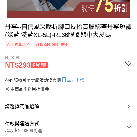
丹寧--自信風采壓折腳口反摺高腰綁帶丹寧短褲
(深藍.淺藍XL-5L)-R166眼圈熊中大尺碼
App 獨享活動
超取滿NT$699免運
NT$390
NT$293
限時特價
App 結帳可享專屬活動優惠價
立即下載
※ 本商品不適用折價券
請選擇商品選項
付款與運送方式
超取滿NT$699免運