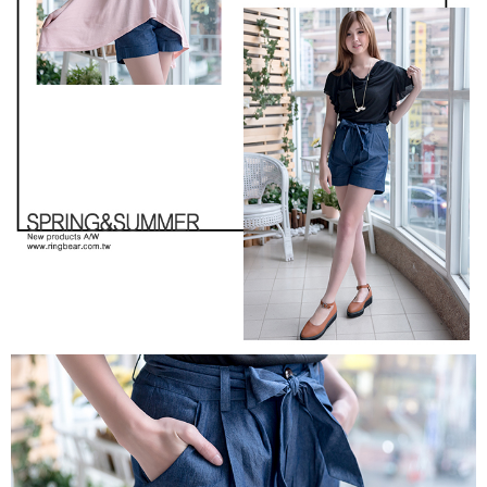
https://aftee.tw/terms/#terms3
３．未成年的使用者請事先徵得法定代理人或監護人之同意方可使用
「AFTEE先享後付」，若未經同意申辦者引起之損失，本公司不負相關責
任。
４．使用「AFTEE先享後付」時，將依據個別帳號之用戶狀況，依本公司即
時審查核予不同之上限額度；若仍有額度不足之情形，本公司將視審查結果
請求用戶進行身份認證。
５．嚴禁一人註冊多個帳號或使用他人資訊註冊。若發現惡意使用之情形，
恩沛科技股份有限公司將有權停止該用戶之使用額度並採取法律行動。