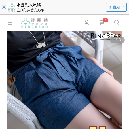
眼圈熊大尺碼
開啟APP
立刻使用官方APP
0
1
/
10