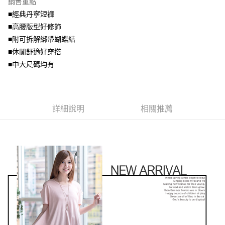
銷售重點
【關於「AFTEE先享後付」】
成交易。
ATM付款
AFTEE先享後付是「在收到商品之後才付款」的支付方式。 讓您購物簡單
■經典丹寧短褲
3.實際核准額度、可分期數及費用金額請依後續交易確認頁面所載為準。
便利好安心！
4.訂單成立30分鐘內，如未前往確認交易或遇審核未通過，訂單將自動取
■高腰版型好修飾
１．簡單：不需註冊會員、不需綁卡、不需儲值。
運送方式
消。如遇「轉專審核」未通過狀況，表示未達大哥付你分期系統評分，恕無
２．便利：只要手機號碼，簡訊認證，即可結帳。
■附可拆解綁帶蝴蝶結
法說明評估內容。
３．安心：先確認商品／服務後，再付款。
全家取貨付款
■休閒舒適好穿搭
【繳款方式說明】
1.分期款項不併入電信帳單，「大哥付你分期」於每月結算日後寄送繳費提
每筆NT$70，滿NT$699(含以上)免運費
■中大尺碼均有
【「AFTEE先享後付」結帳流程】
醒簡訊。
１．於結帳方式選擇「AFTEE先享後付」後，將跳轉至「AFTEE先享後付」
2.透過簡訊連結打開帳單後，可選擇「超商條碼／台灣大直營門市／銀行轉
付款後全家取貨
結帳頁面，進行簡訊認證並確認金額後，即可完成結帳。
帳／街口支付／iPASS MONEY」等通路繳費。
２．訂單成立數日內，您將收到繳費通知簡訊。
每筆NT$70，滿NT$699(含以上)免運費
３．收到繳費通知簡訊後14天內，點擊此簡訊中的連結，可透過四大超商／
【注意事項】
詳細說明
相關推薦
ATM／網路銀行／等多元方式進行付款，方視為交易完成。
7-11取貨付款
1.本服務係由「台灣大哥大股份有限公司」（以下簡稱本公司）所提供，讓
※ 請注意：結帳手續完成當下不需立刻繳費，但若您需要取消訂單，請聯絡
用戶於交易時，得透過本服務購買商品或服務，並由商店將買賣／分期付款
每筆NT$70，滿NT$799(含以上)免運費
購買商品的店家。未經商家同意取消之訂單仍視為有效，需透過AFTEE先享
買賣價金債權讓與本公司後，依約使用本公司帳單繳交帳款。
後付繳納相關費用。
2.基於同意付款使用「大哥付你分期」之契約關係目的，商店將以您的個人
付款後7-11取貨
※ 交易是否成功請以「AFTEE先享後付 」之結帳頁面顯示為準，若有關於
資料（包含姓名、電話或地址）提供予台灣大哥大進項蒐集、處理及利用，
是否繳費成功／繳費後需取消欲退款等相關疑問，請聯繫「AFTEE先享後付
每筆NT$70，滿NT$699(含以上)免運費
由本公司與您本人進行分期帳單所需資料之確認、核對及更正。
客戶支援中心」
https://netprotections.freshdesk.com/support/home
3.完整用戶服務條款，請詳閱以下連結：
https://oppay.tw/userRule
宅配
【注意事項】
１．透過由恩沛科技股份有限公司提供之「AFTEE先享後付」服務完成之交
每筆NT$100，滿NT$1,000(含以上)免運費
易，需依本服務之必要範圍內提供個人資料，並將交易相關給付款項請求債
權轉讓予恩沛科技股份有限公司。
２．關於個人資料處理事宜，請瀏覽以下網址：