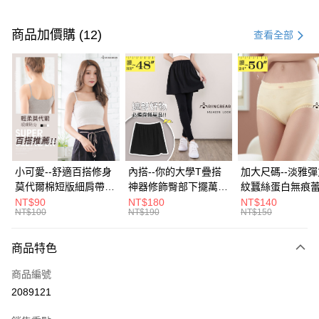
付款方式
信用卡一次付款
商品加價購 (12)
查看全部
超商取貨付款
LINE Pay
Apple Pay
街口支付
悠遊付
小可愛--舒適百搭修身
內搭--你的大學T疊搭
加大尺碼--淡雅
莫代爾棉短版細肩帶素
神器修飾臀部下擺萬用
紋蠶絲蛋白無痕
Google Pay
色背心(白.黑.灰L-2L)-
內搭裙/遮臀裙(黑2L-
角內褲(白.粉.藍.黃
NT$90
NT$180
NT$140
NT$100
NT$190
NT$150
U582眼圈熊中大尺碼
6L)-Q155眼圈熊中大
3L)-L28眼圈熊
全盈+PAY
尺碼
碼
大哥付你分期
商品特色
相關說明
商品編號
【大哥付你分期使用說明】
AFTEE先享後付
1.本服務由台灣大哥大提供，台灣大哥大用戶可立即使用無須另外申請。
2089121
2.付款方式選擇「大哥付你分期」，訂單成立後會自動跳轉到大哥付的交易
相關說明
流程，驗證手機門號後，選擇欲分期的期數、繳款截止日，確認付款後即完