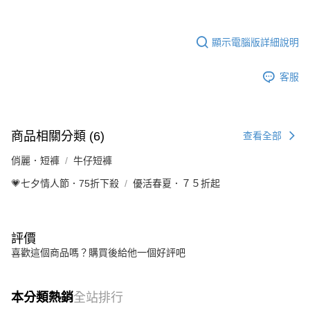
顯示電腦版詳細說明
客服
商品相關分類 (6)
查看全部
俏麗．短褲
牛仔短褲
💗七夕情人節．75折下殺
優活春夏．７５折起
評價
喜歡這個商品嗎？購買後給他一個好評吧
本分類熱銷
全站排行