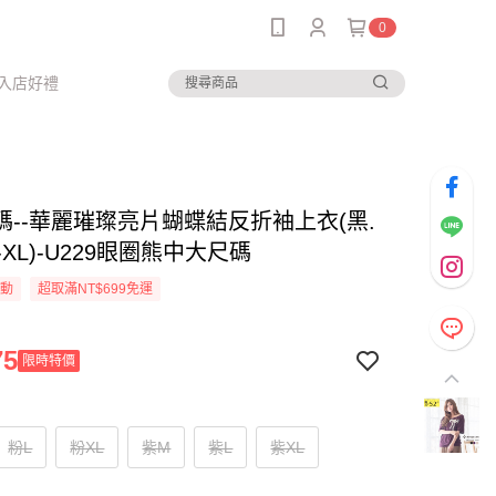
0
入店好禮
碼--華麗璀璨亮片蝴蝶結反折袖上衣(黑.
-XL)-U229眼圈熊中大尺碼
活動
超取滿NT$699免運
75
限時特價
粉L
粉XL
紫M
紫L
紫XL