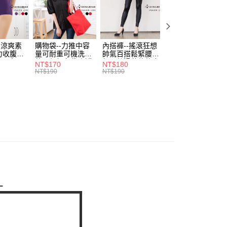
費通知簡訊後14天內，點擊此簡訊中的連結，可透過四大超商
0，滿NT$699(含以上)免運費
項】
網路銀行／等多元方式進行付款，方視為交易完成。
係由「台灣大哥大股份有限公司」（以下簡稱本公司）所提供，讓
：結帳手續完成當下不需立刻繳費，但若您需要取消訂單，請聯
付款
易時，得透過本服務購買商品或服務，並由商店將買賣／分期付
的店家。未經商家同意取消之訂單仍視為有效，需透過AFTEE
金債權讓與本公司後，依約使用本公司帳單繳交帳款。
繳納相關費用。
0，滿NT$799(含以上)免運費
-涼爽素
購物袋--力推中容
內搭褲--搖滾狂想
加大尺碼--顯瘦超
意付款使用「大哥付你分期」之契約關係目的，商店將以您的個人
否成功請以「AFTEE先享後付 」之結帳頁面顯示為準，若有關於
力收腹提
量可耐重可機洗烘
帥氣百搭鬆緊腰頭
彈力貼身親膚美腿
含姓名、電話或地址）提供予台灣大哥大進項蒐集、處理及利
功／繳費後需取消欲退款等相關疑問，請聯繫「AFTEE先享後
1取貨
腰三角內
乾環保帆布袋/側背
超彈絲滑薄款仿皮
收腹提臀無痕高腰
NT$170
NT$180
NT$90
公司與您本人進行分期帳單所需資料之確認、核對及更正。
援中心」
https://netprotections.freshdesk.com/support/home
.紫L-
包(黑.紅.米F)-
褲(黑XL-6L)-R179
內搭連身褲襪(黑.
NT$190
NT$190
NT$100
0，滿NT$699(含以上)免運費
戶服務條款，請詳閱以下連結：
https://oppay.tw/userRule
7眼圈熊中
B201眼圈熊中大尺
眼圈熊中大尺碼
膚F)-Z63眼圈熊
碼
大尺碼
項】
恩沛科技股份有限公司提供之「AFTEE先享後付」服務完成之
依本服務之必要範圍內提供個人資料，並將交易相關給付款項請
00，滿NT$1,000(含以上)免運費
讓予恩沛科技股份有限公司。
個人資料處理事宜，請瀏覽以下網址：
ee.tw/terms/#terms3
年的使用者請事先徵得法定代理人或監護人之同意方可使用
E先享後付」，若未經同意申辦者引起之損失，本公司不負相關責
AFTEE先享後付」時，將依據個別帳號之用戶狀況，依本公司
核予不同之上限額度；若仍有額度不足之情形，本公司將視審查
用戶進行身份認證。
一人註冊多個帳號或使用他人資訊註冊。若發現惡意使用之情
科技股份有限公司將有權停止該用戶之使用額度並採取法律行