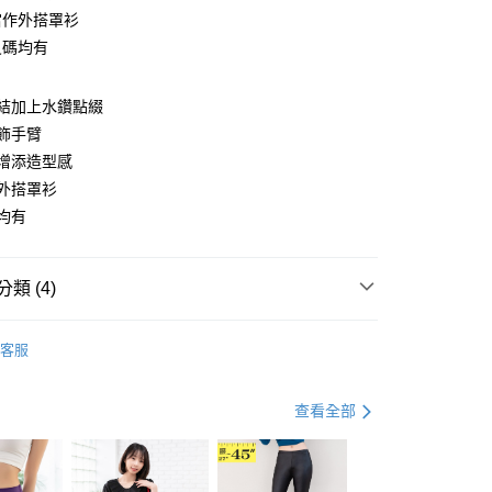
當作外搭罩衫
尺碼均有
y
結加上水鑽點綴
飾手臂
增添造型感
分期
外搭罩衫
均有
你分期使用說明】
享後付
由台灣大哥大提供，台灣大哥大用戶可立即使用無須另外申請。
式選擇「大哥付你分期」，訂單成立後會自動跳轉到大哥付的交易
證手機門號後，選擇欲分期的期數、繳款截止日，確認付款後即
FTEE先享後付」】
類 (4)
。
先享後付是「在收到商品之後才付款」的支付方式。 讓您購物簡單
准額度、可分期數及費用金額請依後續交易確認頁面所載為準。
心！
衣
短袖上衣
立30分鐘內，如未前往確認交易或遇審核未通過，訂單將自動取
：不需註冊會員、不需綁卡、不需儲值。
客服
「轉專審核」未通過狀況，表示未達大哥付你分期系統評分，恕
：只要手機號碼，簡訊認證，即可結帳。
｜99 元 up ➤
限量搶購．99起
評估內容。
：先確認商品／服務後，再付款。
式說明】
人節．5折下殺
輕盈舒爽。春夏．５折起
查看全部
付款
項不併入電信帳單，「大哥付你分期」於每月結算日後寄送繳費提
EE先享後付」結帳流程】
休閒 & 優雅 MIX
0，滿NT$699(含以上)免運費
方式選擇「AFTEE先享後付」後，將跳轉至「AFTEE先享後
訊連結打開帳單後，可選擇「超商條碼／台灣大直營門市／銀行轉
頁面，進行簡訊認證並確認金額後，即可完成結帳。
付／iPASS MONEY」等通路繳費。
家取貨
成立數日內，您將收到繳費通知簡訊。