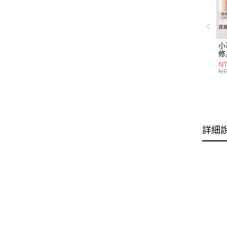
小
修
細
N
(白
NT
U
尺
詳細