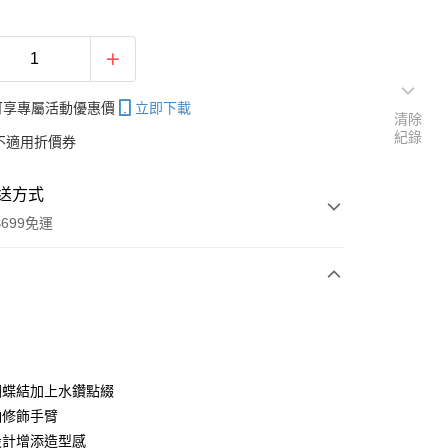
帳可享專屬活動優惠價
立即下載
清除
紀錄
不適用折價券
送方式
699免運
次付款
付款
蝴蝶結加上水鑽點綴
袖修飾手臂
設計增添造型感