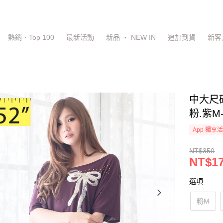
熱銷．Top 100
最新活動
新品 ‧ NEW IN
追加到貨
新客
中大尺
粉.紫M
App 獨享
NT$350
NT$1
選項
粉M