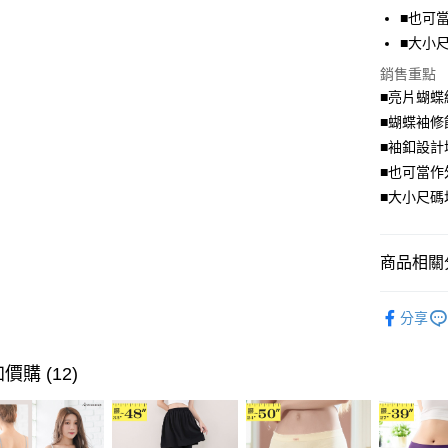
街口支付
■也可
■大小
悠遊付
銷售重點
Google Pa
■亮片蝴蝶
全盈+PAY
■蝴蝶袖修
■袖釦設計
大哥付你
■也可當作
相關說明
■大小尺碼
【大哥付
AFTEE先
1.本服務
2.付款方
相關說明
流程，驗
【關於「A
商品相關分
ATM付款
完成交易
AFTEE
3.實際核
便利好安
優雅．上
4.訂單成
１．簡單
分享
消。如遇
２．便利
➤ 限量搶購
運送方式
無法說明
３．安心
【繳款方
💗七夕情
價購 (12)
全家取貨
1.分期款
【「AFT
風格系列 - 
醒簡訊。
每筆NT$7
１．於結帳
2.透過簡
付」結帳
帳／街口支
付款後全
２．訂單