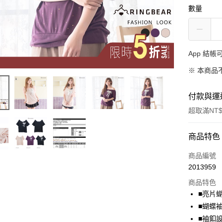
數量
App 結
※ 本商品
付款與運
超取滿NT$
付款方式
商品特色
信用卡一
商品編號
2013959
超商取貨
商品特色
LINE Pay
■亮片
■蝴蝶
Apple Pay
■袖釦