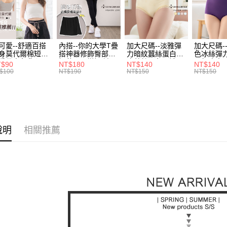
３．收到繳
每筆NT$7
【注意事
／ATM／
1.本服務
※ 請注意
7-11取貨
用戶於交
絡購買商品
款買賣價
先享後付
每筆NT$7
可愛--舒適百搭
內搭--你的大學T疊
加大尺碼--淡雅彈
加大尺碼-
2.基於同
※ 交易是
身莫代爾棉短版
搭神器修飾臀部下
力暗紋蠶絲蛋白無
色冰絲彈
資料（包
是否繳費成
付款後7-1
肩帶素色背心
擺萬用內搭裙/遮臀
痕蕾絲三角內褲
臀無痕中
T$90
NT$180
NT$140
NT$140
用，由本
付客戶支
.黑.灰L-2L)-
裙(黑2L-6L)-Q155
(白.粉.藍.黃XL-
褲(黑.紅.粉
$100
NT$190
NT$150
NT$150
每筆NT$7
3.完整用
582眼圈熊中大
眼圈熊中大尺碼
3L)-L28眼圈熊中
3L)-L1
碼
大尺碼
大尺碼
【注意事
宅配
１．透過由
交易，需
每筆NT$1
求債權轉
２．關於
說明
相關推薦
https://aft
３．未成
「AFTE
任。
４．使用「
即時審查
結果請求
５．嚴禁
形，恩沛
動。