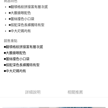
商品特色
【關於「AFTEE先享後付」】
成交易。
ATM付款
AFTEE先享後付是「在收到商品之後才付款」的支付方式。 讓您購物簡單
■翻領格紋拼接富有層次感
3.實際核准額度、可分期數及費用金額請依後續交易確認頁面所載為準。
便利好安心！
4.訂單成立30分鐘內，如未前往確認交易或遇審核未通過，訂單將自動取
■大膽搶眼配色
１．簡單：不需註冊會員、不需綁卡、不需儲值。
運送方式
消。如遇「轉專審核」未通過狀況，表示未達大哥付你分期系統評分，恕無
２．便利：只要手機號碼，簡訊認證，即可結帳。
■蕾絲撞色小口袋
法說明評估內容。
３．安心：先確認商品／服務後，再付款。
全家取貨付款
■搭配深色長褲獨特有型
【繳款方式說明】
1.分期款項不併入電信帳單，「大哥付你分期」於每月結算日後寄送繳費提
每筆NT$70，滿NT$699(含以上)免運費
■中大尺碼均有
【「AFTEE先享後付」結帳流程】
醒簡訊。
１．於結帳方式選擇「AFTEE先享後付」後，將跳轉至「AFTEE先享後付」
2.透過簡訊連結打開帳單後，可選擇「超商條碼／台灣大直營門市／銀行轉
付款後全家取貨
結帳頁面，進行簡訊認證並確認金額後，即可完成結帳。
銷售重點
帳／街口支付／iPASS MONEY」等通路繳費。
２．訂單成立數日內，您將收到繳費通知簡訊。
每筆NT$70，滿NT$699(含以上)免運費
■翻領格紋拼接富有層次感
３．收到繳費通知簡訊後14天內，點擊此簡訊中的連結，可透過四大超商／
【注意事項】
■大膽搶眼配色
ATM／網路銀行／等多元方式進行付款，方視為交易完成。
7-11取貨付款
1.本服務係由「台灣大哥大股份有限公司」（以下簡稱本公司）所提供，讓
※ 請注意：結帳手續完成當下不需立刻繳費，但若您需要取消訂單，請聯絡
■蕾絲撞色小口袋
用戶於交易時，得透過本服務購買商品或服務，並由商店將買賣／分期付款
每筆NT$70，滿NT$799(含以上)免運費
購買商品的店家。未經商家同意取消之訂單仍視為有效，需透過AFTEE先享
買賣價金債權讓與本公司後，依約使用本公司帳單繳交帳款。
■搭配深色長褲獨特有型
後付繳納相關費用。
2.基於同意付款使用「大哥付你分期」之契約關係目的，商店將以您的個人
付款後7-11取貨
※ 交易是否成功請以「AFTEE先享後付 」之結帳頁面顯示為準，若有關於
■中大尺碼均有
資料（包含姓名、電話或地址）提供予台灣大哥大進項蒐集、處理及利用，
是否繳費成功／繳費後需取消欲退款等相關疑問，請聯繫「AFTEE先享後付
每筆NT$70，滿NT$699(含以上)免運費
由本公司與您本人進行分期帳單所需資料之確認、核對及更正。
客戶支援中心」
https://netprotections.freshdesk.com/support/home
3.完整用戶服務條款，請詳閱以下連結：
https://oppay.tw/userRule
宅配
【注意事項】
詳細說明
相關推薦
１．透過由恩沛科技股份有限公司提供之「AFTEE先享後付」服務完成之交
每筆NT$100，滿NT$1,000(含以上)免運費
易，需依本服務之必要範圍內提供個人資料，並將交易相關給付款項請求債
權轉讓予恩沛科技股份有限公司。
２．關於個人資料處理事宜，請瀏覽以下網址：