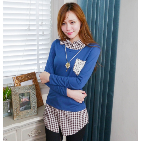
https://aftee.tw/terms/#terms3
３．未成年的使用者請事先徵得法定代理人或監護人之同意方可使用
「AFTEE先享後付」，若未經同意申辦者引起之損失，本公司不負相關責
任。
４．使用「AFTEE先享後付」時，將依據個別帳號之用戶狀況，依本公司即
時審查核予不同之上限額度；若仍有額度不足之情形，本公司將視審查結果
請求用戶進行身份認證。
５．嚴禁一人註冊多個帳號或使用他人資訊註冊。若發現惡意使用之情形，
恩沛科技股份有限公司將有權停止該用戶之使用額度並採取法律行動。