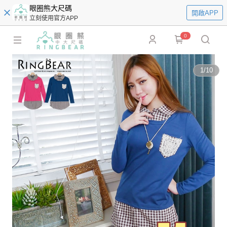
眼圈熊大尺碼
開啟APP
立刻使用官方APP
0
1
/
10