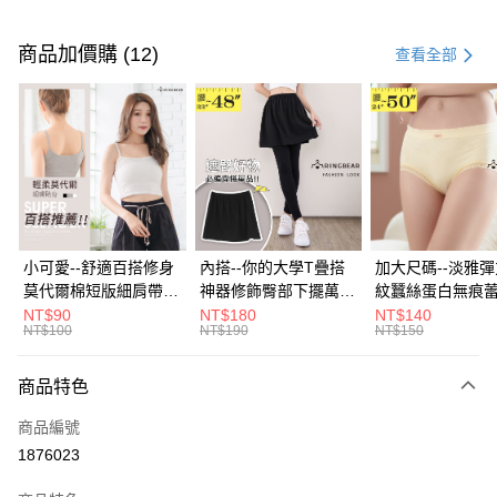
付款方式
信用卡一次付款
商品加價購 (12)
查看全部
超商取貨付款
LINE Pay
Apple Pay
街口支付
悠遊付
小可愛--舒適百搭修身
內搭--你的大學T疊搭
加大尺碼--淡雅
莫代爾棉短版細肩帶素
神器修飾臀部下擺萬用
紋蠶絲蛋白無痕
Google Pay
色背心(白.黑.灰L-2L)-
內搭裙/遮臀裙(黑2L-
角內褲(白.粉.藍.黃
NT$90
NT$180
NT$140
NT$100
NT$190
NT$150
U582眼圈熊中大尺碼
6L)-Q155眼圈熊中大
3L)-L28眼圈熊
全盈+PAY
尺碼
碼
大哥付你分期
商品特色
相關說明
商品編號
【大哥付你分期使用說明】
AFTEE先享後付
1.本服務由台灣大哥大提供，台灣大哥大用戶可立即使用無須另外申請。
1876023
2.付款方式選擇「大哥付你分期」，訂單成立後會自動跳轉到大哥付的交易
相關說明
流程，驗證手機門號後，選擇欲分期的期數、繳款截止日，確認付款後即完