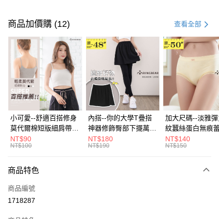
付款方式
信用卡一次付款
商品加價購 (12)
查看全部
超商取貨付款
LINE Pay
Apple Pay
街口支付
悠遊付
小可愛--舒適百搭修身
內搭--你的大學T疊搭
加大尺碼--淡雅
莫代爾棉短版細肩帶素
神器修飾臀部下擺萬用
紋蠶絲蛋白無痕
Google Pay
色背心(白.黑.灰L-2L)-
內搭裙/遮臀裙(黑2L-
角內褲(白.粉.藍.黃
NT$90
NT$180
NT$140
NT$100
NT$190
NT$150
U582眼圈熊中大尺碼
6L)-Q155眼圈熊中大
3L)-L28眼圈熊
全盈+PAY
尺碼
碼
大哥付你分期
商品特色
相關說明
商品編號
【大哥付你分期使用說明】
AFTEE先享後付
1.本服務由台灣大哥大提供，台灣大哥大用戶可立即使用無須另外申請。
1718287
2.付款方式選擇「大哥付你分期」，訂單成立後會自動跳轉到大哥付的交易
相關說明
流程，驗證手機門號後，選擇欲分期的期數、繳款截止日，確認付款後即完