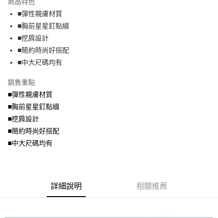
商品特色
【關於「AFTEE先享後付」】
成交易。
ATM付款
AFTEE先享後付是「在收到商品之後才付款」的支付方式。 讓您購物簡單
■彈性親膚材質
3.實際核准額度、可分期數及費用金額請依後續交易確認頁面所載為準。
便利好安心！
4.訂單成立30分鐘內，如未前往確認交易或遇審核未通過，訂單將自動取
■胸前星星釘點綴
１．簡單：不需註冊會員、不需綁卡、不需儲值。
運送方式
消。如遇「轉專審核」未通過狀況，表示未達大哥付你分期系統評分，恕無
２．便利：只要手機號碼，簡訊認證，即可結帳。
■挖肩設計
法說明評估內容。
３．安心：先確認商品／服務後，再付款。
全家取貨付款
■簡約時尚好搭配
【繳款方式說明】
1.分期款項不併入電信帳單，「大哥付你分期」於每月結算日後寄送繳費提
每筆NT$70，滿NT$699(含以上)免運費
■中大尺碼均有
【「AFTEE先享後付」結帳流程】
醒簡訊。
１．於結帳方式選擇「AFTEE先享後付」後，將跳轉至「AFTEE先享後付」
2.透過簡訊連結打開帳單後，可選擇「超商條碼／台灣大直營門市／銀行轉
付款後全家取貨
結帳頁面，進行簡訊認證並確認金額後，即可完成結帳。
銷售重點
帳／街口支付／iPASS MONEY」等通路繳費。
２．訂單成立數日內，您將收到繳費通知簡訊。
每筆NT$70，滿NT$699(含以上)免運費
■彈性親膚材質
３．收到繳費通知簡訊後14天內，點擊此簡訊中的連結，可透過四大超商／
【注意事項】
■胸前星星釘點綴
ATM／網路銀行／等多元方式進行付款，方視為交易完成。
7-11取貨付款
1.本服務係由「台灣大哥大股份有限公司」（以下簡稱本公司）所提供，讓
※ 請注意：結帳手續完成當下不需立刻繳費，但若您需要取消訂單，請聯絡
■挖肩設計
用戶於交易時，得透過本服務購買商品或服務，並由商店將買賣／分期付款
每筆NT$70，滿NT$799(含以上)免運費
購買商品的店家。未經商家同意取消之訂單仍視為有效，需透過AFTEE先享
買賣價金債權讓與本公司後，依約使用本公司帳單繳交帳款。
■簡約時尚好搭配
後付繳納相關費用。
2.基於同意付款使用「大哥付你分期」之契約關係目的，商店將以您的個人
付款後7-11取貨
※ 交易是否成功請以「AFTEE先享後付 」之結帳頁面顯示為準，若有關於
■中大尺碼均有
資料（包含姓名、電話或地址）提供予台灣大哥大進項蒐集、處理及利用，
是否繳費成功／繳費後需取消欲退款等相關疑問，請聯繫「AFTEE先享後付
每筆NT$70，滿NT$699(含以上)免運費
由本公司與您本人進行分期帳單所需資料之確認、核對及更正。
客戶支援中心」
https://netprotections.freshdesk.com/support/home
3.完整用戶服務條款，請詳閱以下連結：
https://oppay.tw/userRule
宅配
【注意事項】
詳細說明
相關推薦
１．透過由恩沛科技股份有限公司提供之「AFTEE先享後付」服務完成之交
每筆NT$100，滿NT$1,000(含以上)免運費
易，需依本服務之必要範圍內提供個人資料，並將交易相關給付款項請求債
權轉讓予恩沛科技股份有限公司。
２．關於個人資料處理事宜，請瀏覽以下網址：