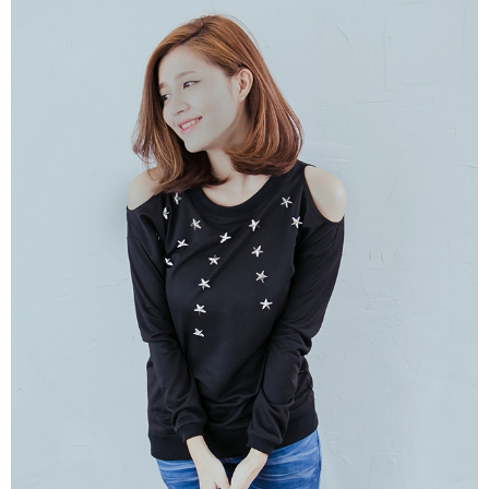
https://aftee.tw/terms/#terms3
３．未成年的使用者請事先徵得法定代理人或監護人之同意方可使用
「AFTEE先享後付」，若未經同意申辦者引起之損失，本公司不負相關責
任。
４．使用「AFTEE先享後付」時，將依據個別帳號之用戶狀況，依本公司即
時審查核予不同之上限額度；若仍有額度不足之情形，本公司將視審查結果
請求用戶進行身份認證。
５．嚴禁一人註冊多個帳號或使用他人資訊註冊。若發現惡意使用之情形，
恩沛科技股份有限公司將有權停止該用戶之使用額度並採取法律行動。