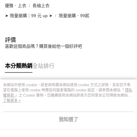
優雅．上衣
長袖上衣
➤ 限量搶購｜99 元 up ➤
限量搶購．99起
評價
喜歡這個商品嗎？購買後給他一個好評吧
本分類熱銷
全站排行
本網站中使用 cookie，欲查詢有關本網站使用 cookie 方式之詳情，及若您不希
熱門標籤
望在電腦上使用 cookie 時應如何變更電腦的 cookie 設定，請參閱本網站「
隱私
權條款
」之 Cookie 聲明。您繼續使用本網站即表示您同意本公司得按本網站使
用條款之 Cookie 聲明使用 cookie。
了解更多 >
我知道了