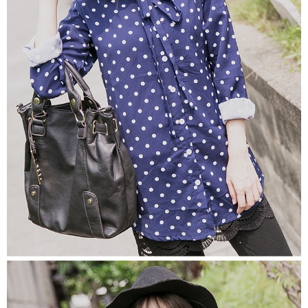
https://aftee.tw/terms/#terms3
３．未成年的使用者請事先徵得法定代理人或監護人之同意方可使用
「AFTEE先享後付」，若未經同意申辦者引起之損失，本公司不負相關責
任。
４．使用「AFTEE先享後付」時，將依據個別帳號之用戶狀況，依本公司即
時審查核予不同之上限額度；若仍有額度不足之情形，本公司將視審查結果
請求用戶進行身份認證。
５．嚴禁一人註冊多個帳號或使用他人資訊註冊。若發現惡意使用之情形，
恩沛科技股份有限公司將有權停止該用戶之使用額度並採取法律行動。