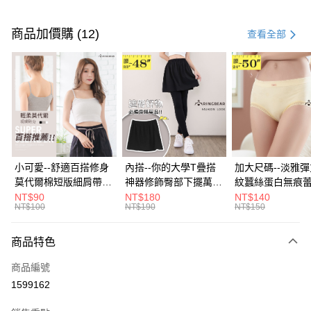
付款方式
信用卡一次付款
商品加價購 (12)
查看全部
超商取貨付款
LINE Pay
Apple Pay
街口支付
悠遊付
小可愛--舒適百搭修身
內搭--你的大學T疊搭
加大尺碼--淡雅
莫代爾棉短版細肩帶素
神器修飾臀部下擺萬用
紋蠶絲蛋白無痕
Google Pay
色背心(白.黑.灰L-2L)-
內搭裙/遮臀裙(黑2L-
角內褲(白.粉.藍.黃
NT$90
NT$180
NT$140
NT$100
NT$190
NT$150
U582眼圈熊中大尺碼
6L)-Q155眼圈熊中大
3L)-L28眼圈熊
全盈+PAY
尺碼
碼
大哥付你分期
商品特色
相關說明
商品編號
【大哥付你分期使用說明】
AFTEE先享後付
1.本服務由台灣大哥大提供，台灣大哥大用戶可立即使用無須另外申請。
1599162
2.付款方式選擇「大哥付你分期」，訂單成立後會自動跳轉到大哥付的交易
相關說明
流程，驗證手機門號後，選擇欲分期的期數、繳款截止日，確認付款後即完