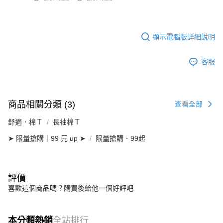
顯示電腦版詳細說明
客服
商品相關分類 (3)
查看全部
舒適．棉Ｔ
長袖棉Ｔ
➤ 限量搶購｜99 元 up ➤
限量搶購．99起
評價
喜歡這個商品嗎？購買後給他一個好評吧
本分類熱銷
全站排行