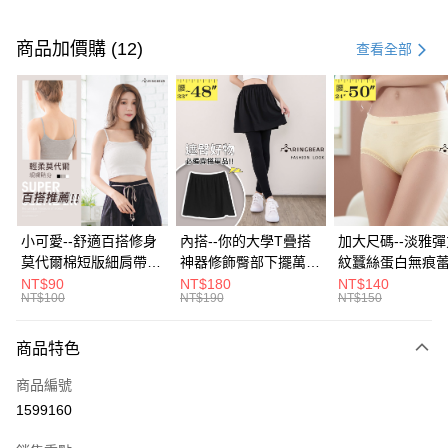
付款方式
信用卡一次付款
商品加價購 (12)
查看全部
超商取貨付款
LINE Pay
Apple Pay
街口支付
悠遊付
小可愛--舒適百搭修身
內搭--你的大學T疊搭
加大尺碼--淡雅
莫代爾棉短版細肩帶素
神器修飾臀部下擺萬用
紋蠶絲蛋白無痕
Google Pay
色背心(白.黑.灰L-2L)-
內搭裙/遮臀裙(黑2L-
角內褲(白.粉.藍.黃
NT$90
NT$180
NT$140
NT$100
NT$190
NT$150
U582眼圈熊中大尺碼
6L)-Q155眼圈熊中大
3L)-L28眼圈熊
全盈+PAY
尺碼
碼
大哥付你分期
商品特色
相關說明
商品編號
【大哥付你分期使用說明】
AFTEE先享後付
1.本服務由台灣大哥大提供，台灣大哥大用戶可立即使用無須另外申請。
1599160
2.付款方式選擇「大哥付你分期」，訂單成立後會自動跳轉到大哥付的交易
相關說明
流程，驗證手機門號後，選擇欲分期的期數、繳款截止日，確認付款後即完