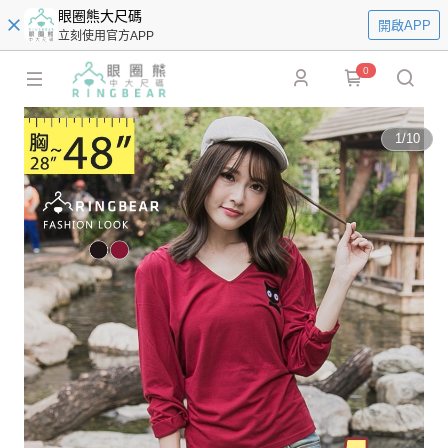
眼圈熊大尺碼
開啟APP
立刻使用官方APP
0
1
/
10