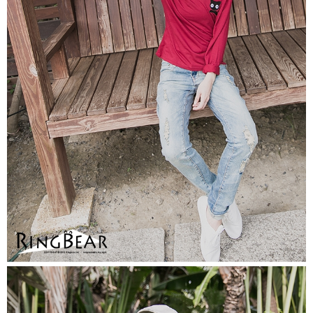
https://aftee.tw/terms/#terms3
３．未成年的使用者請事先徵得法定代理人或監護人之同意方可使用
「AFTEE先享後付」，若未經同意申辦者引起之損失，本公司不負相關責
任。
４．使用「AFTEE先享後付」時，將依據個別帳號之用戶狀況，依本公司即
時審查核予不同之上限額度；若仍有額度不足之情形，本公司將視審查結果
請求用戶進行身份認證。
５．嚴禁一人註冊多個帳號或使用他人資訊註冊。若發現惡意使用之情形，
恩沛科技股份有限公司將有權停止該用戶之使用額度並採取法律行動。