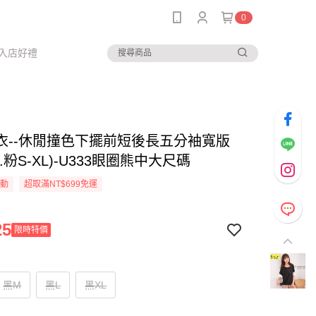
0
入店好禮
衣--休閒撞色下擺前短後長五分袖寬版
.粉S-XL)-U333眼圈熊中大尺碼
活動
超取滿NT$699免運
25
限時特價
黑M
黑L
黑XL