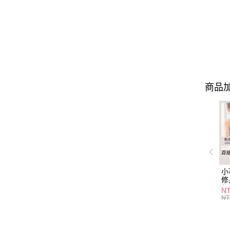
商品加
小
修
細
N
(白
NT
U
尺