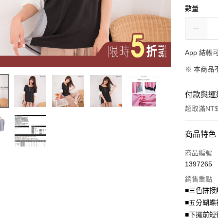
數量
App 結
※ 本商品
付款與運
超取滿NT$
付款方式
商品特色
信用卡一
商品編號
1397265
超商取貨
銷售重點
LINE Pay
■三色拼接
■五分蝴蝶
Apple Pay
■下擺前短