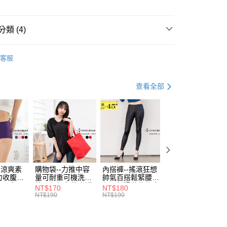
類 (4)
y
衣
短袖上衣
客服
｜99 元 up ➤
限量搶購．99起
分期
人節．5折下殺
小資魅力．５折起
查看全部
休閒 & 優雅 MIX
你分期使用說明】
享後付
由台灣大哥大提供，台灣大哥大用戶可立即使用無須另外申請。
式選擇「大哥付你分期」，訂單成立後會自動跳轉到大哥付的交易
證手機門號後，選擇欲分期的期數、繳款截止日，確認付款後即
FTEE先享後付」】
。
先享後付是「在收到商品之後才付款」的支付方式。 讓您購物簡單
准額度、可分期數及費用金額請依後續交易確認頁面所載為準。
心！
立30分鐘內，如未前往確認交易或遇審核未通過，訂單將自動取
：不需註冊會員、不需綁卡、不需儲值。
「轉專審核」未通過狀況，表示未達大哥付你分期系統評分，恕
：只要手機號碼，簡訊認證，即可結帳。
-涼爽素
購物袋--力推中容
內搭褲--搖滾狂想
加大尺碼--顯瘦超
評估內容。
力收腹提
量可耐重可機洗烘
帥氣百搭鬆緊腰頭
彈力貼身親膚美腿
：先確認商品／服務後，再付款。
式說明】
腰三角內
乾環保帆布袋/側背
超彈絲滑薄款仿皮
收腹提臀無痕高腰
NT$170
NT$180
NT$90
付款
.紫L-
包(黑.紅.米F)-
褲(黑XL-6L)-R179
內搭連身褲襪(黑.
項不併入電信帳單，「大哥付你分期」於每月結算日後寄送繳費提
NT$190
NT$190
NT$100
EE先享後付」結帳流程】
7眼圈熊中
B201眼圈熊中大尺
眼圈熊中大尺碼
膚F)-Z63眼圈熊
0，滿NT$699(含以上)免運費
方式選擇「AFTEE先享後付」後，將跳轉至「AFTEE先享後
碼
大尺碼
訊連結打開帳單後，可選擇「超商條碼／台灣大直營門市／銀行轉
頁面，進行簡訊認證並確認金額後，即可完成結帳。
付／iPASS MONEY」等通路繳費。
家取貨
成立數日內，您將收到繳費通知簡訊。