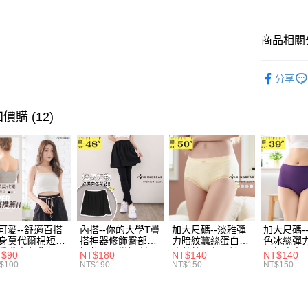
街口支付
悠遊付
商品相關分
Google Pa
優雅．上
分享
全盈+PAY
➤ 限量搶購
大哥付你
💗七夕情
價購 (12)
相關說明
風格系列 - 
【大哥付
AFTEE先
1.本服務
2.付款方
相關說明
流程，驗
【關於「A
ATM付款
完成交易
AFTEE
3.實際核
便利好安
4.訂單成
１．簡單
消。如遇
２．便利
可愛--舒適百搭
內搭--你的大學T疊
加大尺碼--淡雅彈
加大尺碼-
運送方式
無法說明
身莫代爾棉短版
搭神器修飾臀部下
力暗紋蠶絲蛋白無
色冰絲彈
３．安心
【繳款方
肩帶素色背心
擺萬用內搭裙/遮臀
痕蕾絲三角內褲
臀無痕中
T$90
NT$180
NT$140
NT$140
全家取貨
.黑.灰L-2L)-
裙(黑2L-6L)-Q155
(白.粉.藍.黃XL-
褲(黑.紅.粉
1.分期款
$100
NT$190
NT$150
NT$150
【「AFT
582眼圈熊中大
眼圈熊中大尺碼
3L)-L28眼圈熊中
3L)-L1
醒簡訊。
每筆NT$7
１．於結帳
碼
大尺碼
大尺碼
2.透過簡
付」結帳
帳／街口支
付款後全
２．訂單