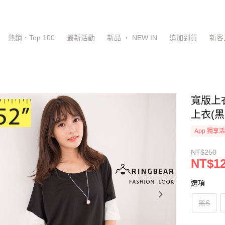
熱銷．Top 100
最新活動
新品 ‧ NEW IN
追加到貨
新客
寬版上
上衣(黑
App 獨享
NT$250
NT$1
選項
黑S