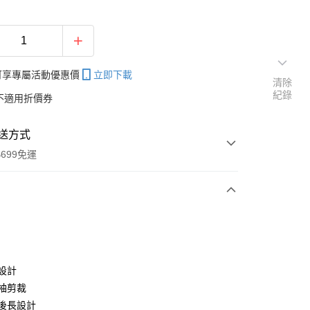
帳可享專屬活動優惠價
立即下載
清除
紀錄
不適用折價券
送方式
699免運
次付款
付款
設計
袖剪裁
後長設計