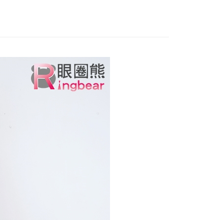
費通知簡訊後14天內，點擊此簡訊中的連結，可透過四大超商
0，滿NT$699(含以上)免運費
項】
網路銀行／等多元方式進行付款，方視為交易完成。
係由「台灣大哥大股份有限公司」（以下簡稱本公司）所提供，讓
：結帳手續完成當下不需立刻繳費，但若您需要取消訂單，請聯
付款
易時，得透過本服務購買商品或服務，並由商店將買賣／分期付
的店家。未經商家同意取消之訂單仍視為有效，需透過AFTEE
金債權讓與本公司後，依約使用本公司帳單繳交帳款。
繳納相關費用。
0，滿NT$799(含以上)免運費
意付款使用「大哥付你分期」之契約關係目的，商店將以您的個人
否成功請以「AFTEE先享後付 」之結帳頁面顯示為準，若有關於
含姓名、電話或地址）提供予台灣大哥大進項蒐集、處理及利
功／繳費後需取消欲退款等相關疑問，請聯繫「AFTEE先享後
1取貨
公司與您本人進行分期帳單所需資料之確認、核對及更正。
援中心」
https://netprotections.freshdesk.com/support/home
0，滿NT$699(含以上)免運費
戶服務條款，請詳閱以下連結：
https://oppay.tw/userRule
項】
恩沛科技股份有限公司提供之「AFTEE先享後付」服務完成之
依本服務之必要範圍內提供個人資料，並將交易相關給付款項請
00，滿NT$1,000(含以上)免運費
讓予恩沛科技股份有限公司。
個人資料處理事宜，請瀏覽以下網址：
ee.tw/terms/#terms3
年的使用者請事先徵得法定代理人或監護人之同意方可使用
E先享後付」，若未經同意申辦者引起之損失，本公司不負相關責
AFTEE先享後付」時，將依據個別帳號之用戶狀況，依本公司
核予不同之上限額度；若仍有額度不足之情形，本公司將視審查
用戶進行身份認證。
一人註冊多個帳號或使用他人資訊註冊。若發現惡意使用之情
科技股份有限公司將有權停止該用戶之使用額度並採取法律行