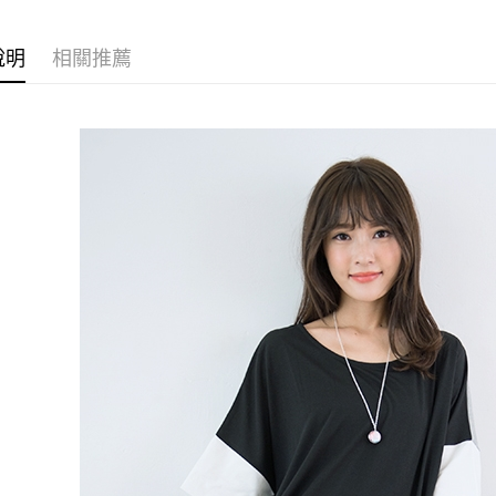
３．收到繳
每筆NT$7
【注意事
／ATM／
1.本服務
※ 請注意
說明
相關推薦
7-11取貨
用戶於交
絡購買商品
款買賣價
先享後付
每筆NT$7
2.基於同
※ 交易是
資料（包
是否繳費成
付款後7-1
用，由本
付客戶支
每筆NT$7
3.完整用
【注意事
宅配
１．透過由
交易，需
每筆NT$1
求債權轉
２．關於
https://aft
３．未成
「AFTE
任。
４．使用「
即時審查
結果請求
５．嚴禁
形，恩沛
動。