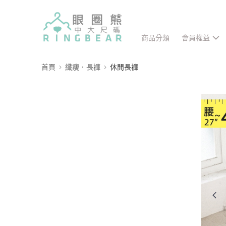
商品分類
會員權益
首頁
纖瘦．長褲
休閒長褲