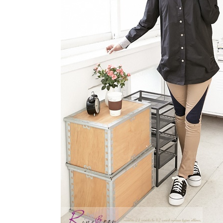
形，恩沛
動。