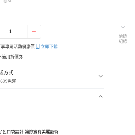
咖3L
清除
紀錄
帳可享專屬活動優惠價
立即下載
不適用折價券
送方式
699免運
次付款
付款
仔色口袋設計 讓妳擁有美麗翹臀