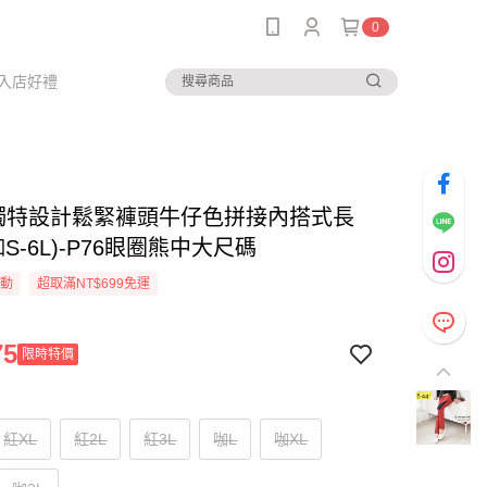
0
入店好禮
-獨特設計鬆緊褲頭牛仔色拼接內搭式長
咖S-6L)-P76眼圈熊中大尺碼
活動
超取滿NT$699免運
75
限時特價
紅XL
紅2L
紅3L
咖L
咖XL