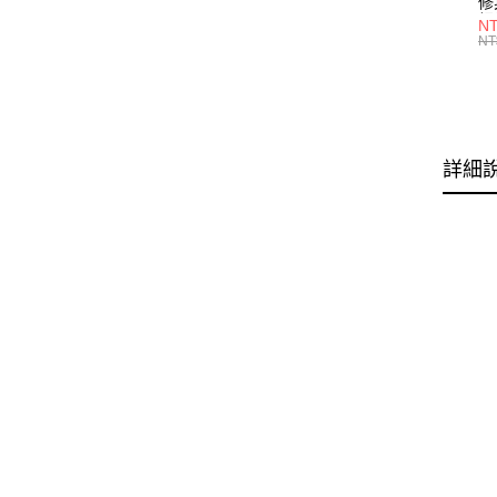
修
細
N
(白
NT
U
尺
詳細