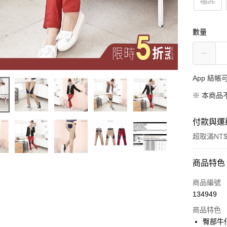
咖2L
數量
App 結
※ 本商品
付款與運
超取滿NT$
付款方式
商品特色
信用卡一
商品編號
134949
超商取貨
商品特色
LINE Pay
臀部牛