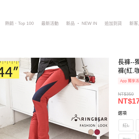
熱銷．Top 100
最新活動
新品 ‧ NEW IN
追加到貨
新客
長褲-
褲(紅.
App 獨享
NT$350
NT$1
選項
紅L