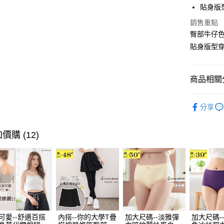
貼身版
Apple Pay
銷售重點
街口支付
臀部牛仔色
貼身版型
悠遊付
Google Pa
商品相關分
全盈+PAY
纖瘦．長
大哥付你
分享
相關說明
➤ 限量搶購
【大哥付
AFTEE先
💗七夕情
1.本服務
價購 (12)
2.付款方
相關說明
流程，驗
【關於「A
ATM付款
完成交易
AFTEE
3.實際核
便利好安
4.訂單成
１．簡單
消。如遇
２．便利
運送方式
無法說明
３．安心
【繳款方
全家取貨
1.分期款
【「AFT
可愛--舒適百搭
內搭--你的大學T疊
加大尺碼--淡雅彈
加大尺碼-
醒簡訊。