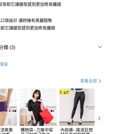
型穿起它讓腿型感到更加修長纖細
口袋設計 讓妳擁有美麗翹臀
穿起它讓腿型感到更加修長纖細
y
類 (3)
褲
休閒長褲
分期
客服
｜99 元 up ➤
限量搶購．99起
你分期使用說明】
享後付
人節．5折下殺
四季百搭．５折起
由台灣大哥大提供，台灣大哥大用戶可立即使用無須另外申請。
查看全部
式選擇「大哥付你分期」，訂單成立後會自動跳轉到大哥付的交易
證手機門號後，選擇欲分期的期數、繳款截止日，確認付款後即
FTEE先享後付」】
。
先享後付是「在收到商品之後才付款」的支付方式。 讓您購物簡單
准額度、可分期數及費用金額請依後續交易確認頁面所載為準。
心！
立30分鐘內，如未前往確認交易或遇審核未通過，訂單將自動取
：不需註冊會員、不需綁卡、不需儲值。
「轉專審核」未通過狀況，表示未達大哥付你分期系統評分，恕
：只要手機號碼，簡訊認證，即可結帳。
評估內容。
：先確認商品／服務後，再付款。
式說明】
付款
項不併入電信帳單，「大哥付你分期」於每月結算日後寄送繳費提
EE先享後付」結帳流程】
-涼爽素
購物袋--力推中容
內搭褲--搖滾狂想
加大尺碼--顯瘦超