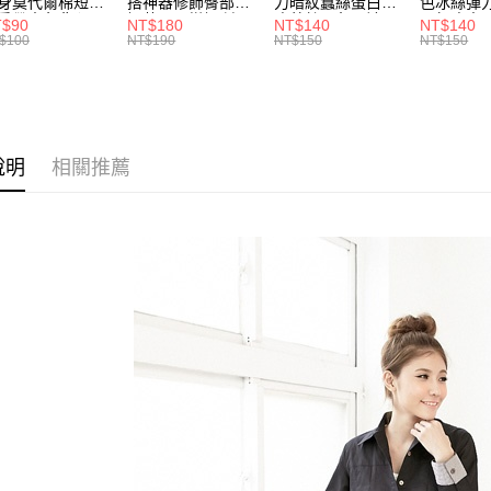
每筆NT$7
身莫代爾棉短版
搭神器修飾臀部下
力暗紋蠶絲蛋白無
色冰絲彈
１．於結帳
2.透過簡
肩帶素色背心
擺萬用內搭裙/遮臀
痕蕾絲三角內褲
臀無痕中
付」結帳
T$90
NT$180
NT$140
NT$140
.黑.灰L-2L)-
裙(黑2L-6L)-Q155
(白.粉.藍.黃XL-
褲(黑.紅.粉
帳／街口支
$100
NT$190
NT$150
NT$150
付款後全
２．訂單
582眼圈熊中大
眼圈熊中大尺碼
3L)-L28眼圈熊中
3L)-L1
３．收到繳
每筆NT$7
碼
大尺碼
大尺碼
【注意事
／ATM／
1.本服務
※ 請注意
7-11取貨
用戶於交
絡購買商品
款買賣價
先享後付
每筆NT$7
2.基於同
※ 交易是
說明
相關推薦
資料（包
是否繳費成
付款後7-1
用，由本
付客戶支
每筆NT$7
3.完整用
【注意事
宅配
１．透過由
交易，需
每筆NT$1
求債權轉
２．關於
https://aft
３．未成
「AFTE
任。
４．使用「
即時審查
結果請求
５．嚴禁