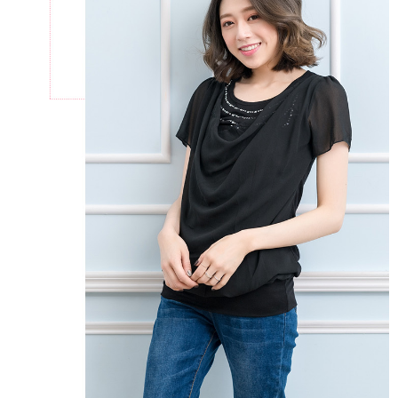
https://aftee.tw/terms/#terms3
３．未成年的使用者請事先徵得法定代理人或監護人之同意方可使用
「AFTEE先享後付」，若未經同意申辦者引起之損失，本公司不負相關責
任。
４．使用「AFTEE先享後付」時，將依據個別帳號之用戶狀況，依本公司即
時審查核予不同之上限額度；若仍有額度不足之情形，本公司將視審查結果
請求用戶進行身份認證。
５．嚴禁一人註冊多個帳號或使用他人資訊註冊。若發現惡意使用之情形，
恩沛科技股份有限公司將有權停止該用戶之使用額度並採取法律行動。