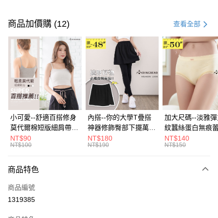
付款方式
信用卡一次付款
商品加價購 (12)
查看全部
超商取貨付款
LINE Pay
Apple Pay
街口支付
悠遊付
小可愛--舒適百搭修身
內搭--你的大學T疊搭
加大尺碼--淡雅
莫代爾棉短版細肩帶素
神器修飾臀部下擺萬用
紋蠶絲蛋白無痕
Google Pay
色背心(白.黑.灰L-2L)-
內搭裙/遮臀裙(黑2L-
角內褲(白.粉.藍.黃
NT$90
NT$180
NT$140
NT$100
NT$190
NT$150
U582眼圈熊中大尺碼
6L)-Q155眼圈熊中大
3L)-L28眼圈熊
全盈+PAY
尺碼
碼
大哥付你分期
商品特色
相關說明
商品編號
【大哥付你分期使用說明】
AFTEE先享後付
1.本服務由台灣大哥大提供，台灣大哥大用戶可立即使用無須另外申請。
1319385
2.付款方式選擇「大哥付你分期」，訂單成立後會自動跳轉到大哥付的交易
相關說明
流程，驗證手機門號後，選擇欲分期的期數、繳款截止日，確認付款後即完