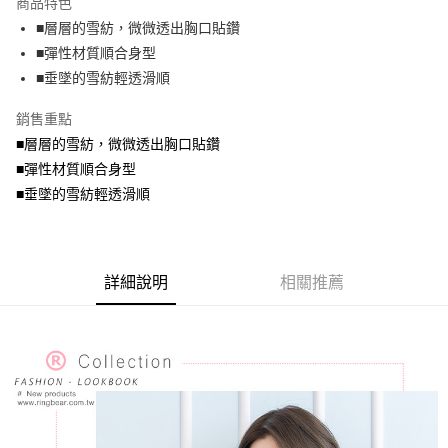
商品特色
【關於「AFTEE先享後付」】
成交易。
ATM付款
AFTEE先享後付是「在收到商品之後才付款」的支付方式。 讓您購物簡單
■層層的雪紡，微微透出胸口貼鑽
3.實際核准額度、可分期數及費用金額請依後續交易確認頁面所載為準。
便利好安心！
4.訂單成立30分鐘內，如未前往確認交易或遇審核未通過，訂單將自動取
■彈性材質順合身型
１．簡單：不需註冊會員、不需綁卡、不需儲值。
運送方式
消。如遇「轉專審核」未通過狀況，表示未達大哥付你分期系統評分，恕無
２．便利：只要手機號碼，簡訊認證，即可結帳。
■垂墜的雪紡輕透滑順
法說明評估內容。
３．安心：先確認商品／服務後，再付款。
全家取貨付款
【繳款方式說明】
銷售重點
1.分期款項不併入電信帳單，「大哥付你分期」於每月結算日後寄送繳費提
每筆NT$70，滿NT$699(含以上)免運費
【「AFTEE先享後付」結帳流程】
醒簡訊。
■層層的雪紡，微微透出胸口貼鑽
１．於結帳方式選擇「AFTEE先享後付」後，將跳轉至「AFTEE先享後付」
2.透過簡訊連結打開帳單後，可選擇「超商條碼／台灣大直營門市／銀行轉
付款後全家取貨
結帳頁面，進行簡訊認證並確認金額後，即可完成結帳。
■彈性材質順合身型
帳／街口支付／iPASS MONEY」等通路繳費。
２．訂單成立數日內，您將收到繳費通知簡訊。
每筆NT$70，滿NT$699(含以上)免運費
■垂墜的雪紡輕透滑順
３．收到繳費通知簡訊後14天內，點擊此簡訊中的連結，可透過四大超商／
【注意事項】
ATM／網路銀行／等多元方式進行付款，方視為交易完成。
7-11取貨付款
1.本服務係由「台灣大哥大股份有限公司」（以下簡稱本公司）所提供，讓
※ 請注意：結帳手續完成當下不需立刻繳費，但若您需要取消訂單，請聯絡
用戶於交易時，得透過本服務購買商品或服務，並由商店將買賣／分期付款
每筆NT$70，滿NT$799(含以上)免運費
購買商品的店家。未經商家同意取消之訂單仍視為有效，需透過AFTEE先享
買賣價金債權讓與本公司後，依約使用本公司帳單繳交帳款。
後付繳納相關費用。
詳細說明
相關推薦
2.基於同意付款使用「大哥付你分期」之契約關係目的，商店將以您的個人
付款後7-11取貨
※ 交易是否成功請以「AFTEE先享後付 」之結帳頁面顯示為準，若有關於
資料（包含姓名、電話或地址）提供予台灣大哥大進項蒐集、處理及利用，
是否繳費成功／繳費後需取消欲退款等相關疑問，請聯繫「AFTEE先享後付
每筆NT$70，滿NT$699(含以上)免運費
由本公司與您本人進行分期帳單所需資料之確認、核對及更正。
客戶支援中心」
https://netprotections.freshdesk.com/support/home
3.完整用戶服務條款，請詳閱以下連結：
https://oppay.tw/userRule
宅配
【注意事項】
１．透過由恩沛科技股份有限公司提供之「AFTEE先享後付」服務完成之交
每筆NT$100，滿NT$1,000(含以上)免運費
易，需依本服務之必要範圍內提供個人資料，並將交易相關給付款項請求債
權轉讓予恩沛科技股份有限公司。
２．關於個人資料處理事宜，請瀏覽以下網址：