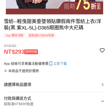
雪紡--輕曳甜美垂墜領貼鑽假兩件雪紡上衣/洋
裝(黑.紫XL-5L)-D365眼圈熊中大尺碼
App 獨享活動
超取滿NT$699免運
NT$390
NT$293
限時特價
App 結帳可享專屬活動優惠價
立即下載
※ 本商品不適用折價券
請選擇商品選項
付款與運送方式
超取滿NT$699免運