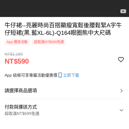
牛仔裙--亮麗時尚百搭顯瘦寬鬆後腰鬆緊A字牛
仔短裙(黑.藍XL-6L)-Q164眼圈熊中大尺碼
App 獨享活動
超取滿NT$699免運
NT$1,180
NT$590
App 結帳可享專屬活動優惠價
立即下載
請選擇商品選項
付款與運送方式
超取滿NT$699免運
付款方式