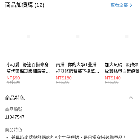
信用卡一次付款
商品加價購 (12)
查看全部
超商取貨付款
LINE Pay
Apple Pay
街口支付
悠遊付
小可愛--舒適百搭修身
內搭--你的大學T疊搭
加大尺碼--淡雅
莫代爾棉短版細肩帶素
神器修飾臀部下擺萬用
紋蠶絲蛋白無痕
Google Pay
色背心(白.黑.灰L-2L)-
內搭裙/遮臀裙(黑2L-
角內褲(白.粉.藍.黃
NT$90
NT$180
NT$140
NT$100
NT$190
NT$150
U582眼圈熊中大尺碼
6L)-Q155眼圈熊中大
3L)-L28眼圈熊
大哥付你分期
尺碼
碼
相關說明
商品特色
【大哥付你分期使用說明】
ATM付款
1.本服務由台灣大哥大提供，台灣大哥大用戶可立即使用無須另外申請。
商品編號
2.付款方式選擇「大哥付你分期」，訂單成立後會自動跳轉到大哥付的交易
流程，驗證手機門號後，選擇欲分期的期數、繳款截止日，確認付款後即完
11947547
運送方式
成交易。
3.實際核准額度、可分期數及費用金額請依後續交易確認頁面所載為準。
全家取貨付款
商品特色
4.訂單成立30分鐘內，如未前往確認交易或遇審核未通過，訂單將自動取
兼具時尚感與舒適度的A字牛仔短裙，是日常穿搭必備單品！
每筆NT$70，滿NT$699(含以上)免運費
消。如遇「轉專審核」未通過狀況，表示未達大哥付你分期系統評分，恕無