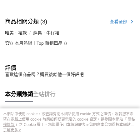
商品相關分類 (3)
查看全部
唯美．裙款
經典．牛仔裙
🏆✩ 本月熱銷｜Top 熱銷單品 ✩
評價
喜歡這個商品嗎？購買後給他一個好評吧
本分類熱銷
全站排行
本網站中使用 cookie，欲查詢有關本網站使用 cookie 方式之詳情，及若您不希
熱門標籤
望在電腦上使用 cookie 時應如何變更電腦的 cookie 設定，請參閱本網站「
隱私
權條款
」之 Cookie 聲明。您繼續使用本網站即表示您同意本公司得按本網站使
用條款之 Cookie 聲明使用 cookie。
了解更多 >