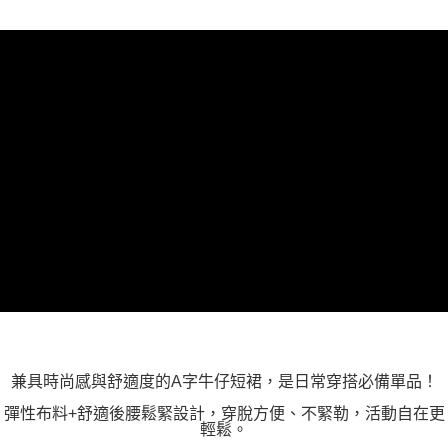
兼具時尚感與舒適度的A字牛仔短裙，是日常穿搭必備單品！
彈性布料+舒適後腰鬆緊設計，穿脫方便、不緊勒，活動自在更
輕鬆。