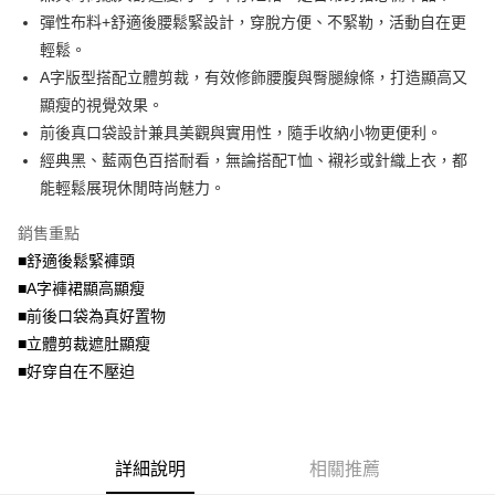
法說明評估內容。
彈性布料+舒適後腰鬆緊設計，穿脫方便、不緊勒，活動自在更
付款後全家取貨
【繳款方式說明】
輕鬆。
1.分期款項不併入電信帳單，「大哥付你分期」於每月結算日後寄送繳費提
每筆NT$70，滿NT$699(含以上)免運費
A字版型搭配立體剪裁，有效修飾腰腹與臀腿線條，打造顯高又
醒簡訊。
2.透過簡訊連結打開帳單後，可選擇「超商條碼／台灣大直營門市／銀行轉
顯瘦的視覺效果。
7-11取貨付款
帳／街口支付／iPASS MONEY」等通路繳費。
前後真口袋設計兼具美觀與實用性，隨手收納小物更便利。
每筆NT$70，滿NT$799(含以上)免運費
【注意事項】
經典黑、藍兩色百搭耐看，無論搭配T恤、襯衫或針織上衣，都
付款後7-11取貨
1.本服務係由「台灣大哥大股份有限公司」（以下簡稱本公司）所提供，讓
能輕鬆展現休閒時尚魅力。
用戶於交易時，得透過本服務購買商品或服務，並由商店將買賣／分期付款
每筆NT$70，滿NT$699(含以上)免運費
買賣價金債權讓與本公司後，依約使用本公司帳單繳交帳款。
銷售重點
2.基於同意付款使用「大哥付你分期」之契約關係目的，商店將以您的個人
宅配
資料（包含姓名、電話或地址）提供予台灣大哥大進項蒐集、處理及利用，
■舒適後鬆緊褲頭
由本公司與您本人進行分期帳單所需資料之確認、核對及更正。
每筆NT$100，滿NT$1,000(含以上)免運費
■A字褲裙顯高顯瘦
3.完整用戶服務條款，請詳閱以下連結：
https://oppay.tw/userRule
■前後口袋為真好置物
■立體剪裁遮肚顯瘦
■好穿自在不壓迫
詳細說明
相關推薦