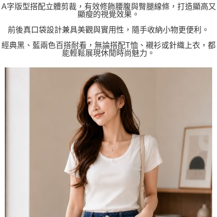
A字版型搭配立體剪裁，有效修飾腰腹與臀腿線條，打造顯高又
顯瘦的視覺效果。
前後真口袋設計兼具美觀與實用性，隨手收納小物更便利。
經典黑、藍兩色百搭耐看，無論搭配T恤、襯衫或針織上衣，都
能輕鬆展現休閒時尚魅力。