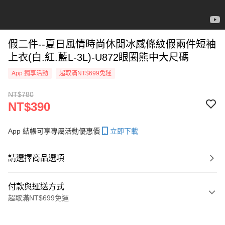
假二件--夏日風情時尚休閒冰感條紋假兩件短袖
上衣(白.紅.藍L-3L)-U872眼圈熊中大尺碼
App 獨享活動
超取滿NT$699免運
NT$780
NT$390
App 結帳可享專屬活動優惠價
立即下載
請選擇商品選項
付款與運送方式
超取滿NT$699免運
付款方式