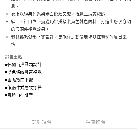
法說明評估內容。
息。
付款後全家取貨
【繳款方式說明】
衣服以經典色系與米白條紋交織，視覺上清爽減齡。
1.分期款項不併入電信帳單，「大哥付你分期」於每月結算日後寄送繳費提
每筆NT$70，滿NT$699(含以上)免運費
領口、袖口與下擺處巧妙拼接米黃色純色面料，打造出層次分明
醒簡訊。
2.透過簡訊連結打開帳單後，可選擇「超商條碼／台灣大直營門市／銀行轉
的假兩件視覺效果。
7-11取貨付款
帳／街口支付／iPASS MONEY」等通路繳費。
微寬鬆的弧形下擺設計，更能在走動間展現隨性慵懶的夏日風
每筆NT$70，滿NT$799(含以上)免運費
【注意事項】
情。
付款後7-11取貨
1.本服務係由「台灣大哥大股份有限公司」（以下簡稱本公司）所提供，讓
用戶於交易時，得透過本服務購買商品或服務，並由商店將買賣／分期付款
銷售重點
每筆NT$70，滿NT$699(含以上)免運費
買賣價金債權讓與本公司後，依約使用本公司帳單繳交帳款。
■休閒百搭圓領設計
2.基於同意付款使用「大哥付你分期」之契約關係目的，商店將以您的個人
宅配
資料（包含姓名、電話或地址）提供予台灣大哥大進項蒐集、處理及利用，
■雙色條紋豐富視覺
由本公司與您本人進行分期帳單所需資料之確認、核對及更正。
每筆NT$100，滿NT$1,000(含以上)免運費
■圓弧寬口下襬
3.完整用戶服務條款，請詳閱以下連結：
https://oppay.tw/userRule
■假兩件式層次穿搭
■寬鬆自在版型
詳細說明
相關推薦