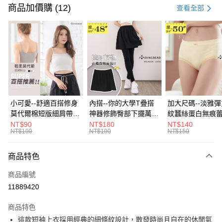
信用卡一次付款
商品加價購 (12)
查看全部
超商取貨付款
LINE Pay
Apple Pay
街口支付
悠遊付
小可愛--舒適百搭修身
內搭--你的大學T疊搭
加大尺碼--淡雅
莫代爾棉短版細肩帶素
神器修飾臀部下擺萬用
紋蠶絲蛋白無痕
Google Pay
色背心(白.黑.灰L-2L)-
內搭裙/遮臀裙(黑2L-
角內褲(白.粉.藍.黃
NT$90
NT$180
NT$140
NT$100
NT$190
NT$150
U582眼圈熊中大尺碼
6L)-Q155眼圈熊中大
3L)-L28眼圈熊
大哥付你分期
尺碼
碼
相關說明
商品特色
【大哥付你分期使用說明】
ATM付款
1.本服務由台灣大哥大提供，台灣大哥大用戶可立即使用無須另外申請。
商品編號
2.付款方式選擇「大哥付你分期」，訂單成立後會自動跳轉到大哥付的交易
流程，驗證手機門號後，選擇欲分期的期數、繳款截止日，確認付款後即完
11889420
運送方式
成交易。
3.實際核准額度、可分期數及費用金額請依後續交易確認頁面所載為準。
全家取貨付款
商品特色
4.訂單成立30分鐘內，如未前往確認交易或遇審核未通過，訂單將自動取
這款短袖上衣採用經典的細條紋設計，散發時尚且自在的休閒氣
每筆NT$70，滿NT$699(含以上)免運費
消。如遇「轉專審核」未通過狀況，表示未達大哥付你分期系統評分，恕無