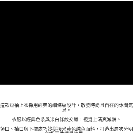
這款短袖上衣採用經典的細條紋設計，散發時尚且自在的休閒氣
息。
衣服以經典色系與米白條紋交織，視覺上清爽減齡。
領口、袖口與下擺處巧妙拼接米黃色純色面料，打造出層次分明