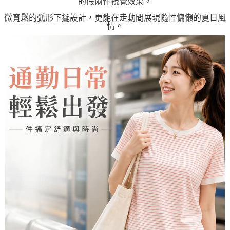
的假兩件視覺效果。
微寬鬆的弧形下擺設計，更能在走動間展現隨性慵懶的夏日風
情。