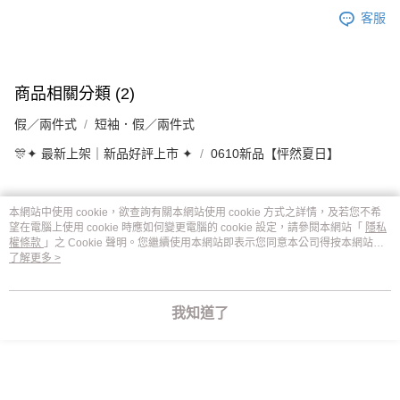
客服
商品相關分類 (2)
假／兩件式
短袖．假／兩件式
🎊✦ 最新上架｜新品好評上市 ✦
0610新品【怦然夏日】
本網站中使用 cookie，欲查詢有關本網站使用 cookie 方式之詳情，及若您不希
評價
望在電腦上使用 cookie 時應如何變更電腦的 cookie 設定，請參閱本網站「
隱私
喜歡這個商品嗎？購買後給他一個好評吧
權條款
」之 Cookie 聲明。您繼續使用本網站即表示您同意本公司得按本網站使
用條款之 Cookie 聲明使用 cookie。
了解更多 >
本分類熱銷
全站排行
我知道了
熱門標籤