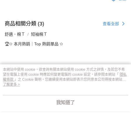
商品相關分類 (3)
查看全部
舒適．棉Ｔ
短袖棉Ｔ
🏆✩ 本月熱銷｜Top 熱銷單品 ✩
評價
本網站中使用 cookie，欲查詢有關本網站使用 cookie 方式之詳情，及若您不希
喜歡這個商品嗎？購買後給他一個好評吧
望在電腦上使用 cookie 時應如何變更電腦的 cookie 設定，請參閱本網站「
隱私
權條款
」之 Cookie 聲明。您繼續使用本網站即表示您同意本公司得按本網站使
用條款之 Cookie 聲明使用 cookie。
了解更多 >
本分類熱銷
全站排行
我知道了
熱門標籤