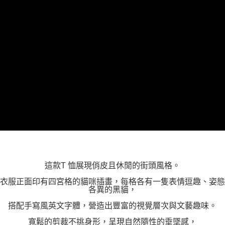
這款T 恤展現俏皮且休閒的街頭風格。
衣服正面印有四宮格的貓咪插畫，每格各有一隻表情逗趣、姿態
各異的黑貓，
搭配手寫風英文字體，營造出豐富的視覺層次與文藝趣味。
寬鬆的剪裁不挑身形，呈現自然隨性的垂墜感，