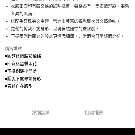
法說明評估內容。
衣服正面印有四宮格的貓咪插畫，每格各有一隻表情逗趣、姿態
付款後全家取貨
【繳款方式說明】
各異的黑貓，
1.分期款項不併入電信帳單，「大哥付你分期」於每月結算日後寄送繳費提
每筆NT$70，滿NT$699(含以上)免運費
搭配手寫風英文字體，營造出豐富的視覺層次與文藝趣味。
醒簡訊。
2.透過簡訊連結打開帳單後，可選擇「超商條碼／台灣大直營門市／銀行轉
寬鬆的剪裁不挑身形，呈現自然隨性的垂墜感，
7-11取貨付款
帳／街口支付／iPASS MONEY」等通路繳費。
下擺兩側微開叉的設計更增添細節，非常適合日常舒適穿搭。
每筆NT$70，滿NT$799(含以上)免運費
【注意事項】
付款後7-11取貨
1.本服務係由「台灣大哥大股份有限公司」（以下簡稱本公司）所提供，讓
銷售重點
用戶於交易時，得透過本服務購買商品或服務，並由商店將買賣／分期付款
■圓領修飾臉部線條
每筆NT$70，滿NT$699(含以上)免運費
買賣價金債權讓與本公司後，依約使用本公司帳單繳交帳款。
■四宮格黑貓印花
2.基於同意付款使用「大哥付你分期」之契約關係目的，商店將以您的個人
宅配
資料（包含姓名、電話或地址）提供予台灣大哥大進項蒐集、處理及利用，
■下擺側邊小開岔
由本公司與您本人進行分期帳單所需資料之確認、核對及更正。
每筆NT$100，滿NT$1,000(含以上)免運費
■圓弧下襬修飾身形
3.完整用戶服務條款，請詳閱以下連結：
https://oppay.tw/userRule
■寬鬆自在版型
詳細說明
相關推薦