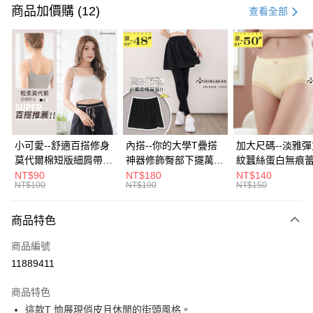
信用卡一次付款
商品加價購 (12)
查看全部
超商取貨付款
LINE Pay
Apple Pay
街口支付
悠遊付
小可愛--舒適百搭修身
內搭--你的大學T疊搭
加大尺碼--淡雅
莫代爾棉短版細肩帶素
神器修飾臀部下擺萬用
紋蠶絲蛋白無痕
Google Pay
色背心(白.黑.灰L-2L)-
內搭裙/遮臀裙(黑2L-
角內褲(白.粉.藍.黃
NT$90
NT$180
NT$140
NT$100
NT$190
NT$150
U582眼圈熊中大尺碼
6L)-Q155眼圈熊中大
3L)-L28眼圈熊
大哥付你分期
尺碼
碼
相關說明
商品特色
【大哥付你分期使用說明】
ATM付款
1.本服務由台灣大哥大提供，台灣大哥大用戶可立即使用無須另外申請。
商品編號
2.付款方式選擇「大哥付你分期」，訂單成立後會自動跳轉到大哥付的交易
流程，驗證手機門號後，選擇欲分期的期數、繳款截止日，確認付款後即完
11889411
運送方式
成交易。
3.實際核准額度、可分期數及費用金額請依後續交易確認頁面所載為準。
全家取貨付款
商品特色
4.訂單成立30分鐘內，如未前往確認交易或遇審核未通過，訂單將自動取
這款T 恤展現俏皮且休閒的街頭風格。
每筆NT$70，滿NT$699(含以上)免運費
消。如遇「轉專審核」未通過狀況，表示未達大哥付你分期系統評分，恕無