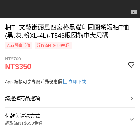
棉T--文藝街頭風四宮格黑貓印圖圓領短袖T恤
(黑.灰.粉XL-4L)-T546眼圈熊中大尺碼
App 獨享活動
超取滿NT$699免運
NT$700
NT$350
App 結帳可享專屬活動優惠價
立即下載
請選擇商品選項
付款與運送方式
超取滿NT$699免運
付款方式