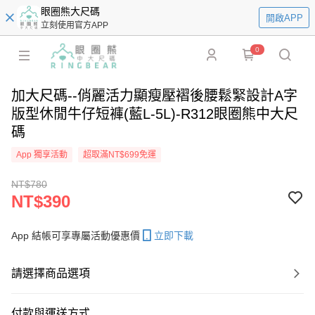
眼圈熊大尺碼
開啟APP
立刻使用官方APP
0
加大尺碼--俏麗活力顯瘦壓褶後腰鬆緊設計A字
版型休閒牛仔短褲(藍L-5L)-R312眼圈熊中大尺
碼
App 獨享活動
超取滿NT$699免運
NT$780
NT$390
App 結帳可享專屬活動優惠價
立即下載
請選擇商品選項
付款與運送方式