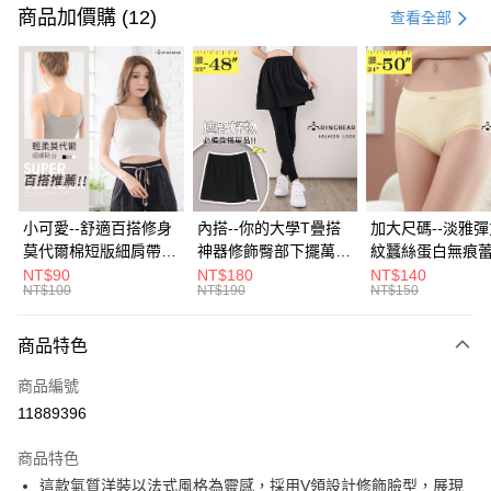
信用卡一次付款
商品加價購 (12)
查看全部
超商取貨付款
LINE Pay
Apple Pay
街口支付
悠遊付
小可愛--舒適百搭修身
內搭--你的大學T疊搭
加大尺碼--淡雅
莫代爾棉短版細肩帶素
神器修飾臀部下擺萬用
紋蠶絲蛋白無痕
Google Pay
色背心(白.黑.灰L-2L)-
內搭裙/遮臀裙(黑2L-
角內褲(白.粉.藍.黃
NT$90
NT$180
NT$140
NT$100
NT$190
NT$150
U582眼圈熊中大尺碼
6L)-Q155眼圈熊中大
3L)-L28眼圈熊
大哥付你分期
尺碼
碼
相關說明
商品特色
【大哥付你分期使用說明】
ATM付款
1.本服務由台灣大哥大提供，台灣大哥大用戶可立即使用無須另外申請。
商品編號
2.付款方式選擇「大哥付你分期」，訂單成立後會自動跳轉到大哥付的交易
流程，驗證手機門號後，選擇欲分期的期數、繳款截止日，確認付款後即完
11889396
運送方式
成交易。
3.實際核准額度、可分期數及費用金額請依後續交易確認頁面所載為準。
全家取貨付款
商品特色
4.訂單成立30分鐘內，如未前往確認交易或遇審核未通過，訂單將自動取
這款氣質洋裝以法式風格為靈感，採用V領設計修飾臉型，展現
每筆NT$70，滿NT$699(含以上)免運費
消。如遇「轉專審核」未通過狀況，表示未達大哥付你分期系統評分，恕無