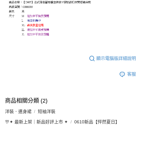
顯示電腦版詳細說明
客服
商品相關分類 (2)
洋裝．連身裙
短袖洋裝
🎊✦ 最新上架｜新品好評上市 ✦
0610新品【怦然夏日】