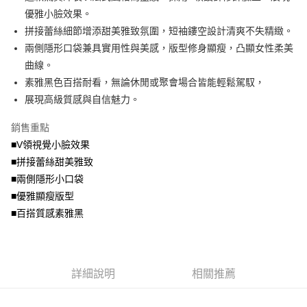
法說明評估內容。
優雅小臉效果。
付款後全家取貨
【繳款方式說明】
拼接蕾絲細節增添甜美雅致氛圍，短袖鏤空設計清爽不失精緻。
1.分期款項不併入電信帳單，「大哥付你分期」於每月結算日後寄送繳費提
每筆NT$70，滿NT$699(含以上)免運費
兩側隱形口袋兼具實用性與美感，版型修身顯瘦，凸顯女性柔美
醒簡訊。
2.透過簡訊連結打開帳單後，可選擇「超商條碼／台灣大直營門市／銀行轉
曲線。
7-11取貨付款
帳／街口支付／iPASS MONEY」等通路繳費。
素雅黑色百搭耐看，無論休閒或聚會場合皆能輕鬆駕馭，
每筆NT$70，滿NT$799(含以上)免運費
【注意事項】
展現高級質感與自信魅力。
付款後7-11取貨
1.本服務係由「台灣大哥大股份有限公司」（以下簡稱本公司）所提供，讓
用戶於交易時，得透過本服務購買商品或服務，並由商店將買賣／分期付款
銷售重點
每筆NT$70，滿NT$699(含以上)免運費
買賣價金債權讓與本公司後，依約使用本公司帳單繳交帳款。
■V領視覺小臉效果
2.基於同意付款使用「大哥付你分期」之契約關係目的，商店將以您的個人
宅配
資料（包含姓名、電話或地址）提供予台灣大哥大進項蒐集、處理及利用，
■拼接蕾絲甜美雅致
由本公司與您本人進行分期帳單所需資料之確認、核對及更正。
每筆NT$100，滿NT$1,000(含以上)免運費
■兩側隱形小口袋
3.完整用戶服務條款，請詳閱以下連結：
https://oppay.tw/userRule
■優雅顯瘦版型
■百搭質感素雅黑
詳細說明
相關推薦