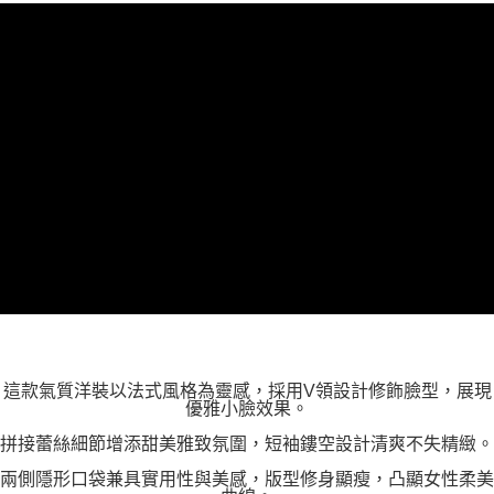
這款氣質洋裝以法式風格為靈感，採用V領設計修飾臉型，展現
優雅小臉效果。
拼接蕾絲細節增添甜美雅致氛圍，短袖鏤空設計清爽不失精緻。
兩側隱形口袋兼具實用性與美感，版型修身顯瘦，凸顯女性柔美