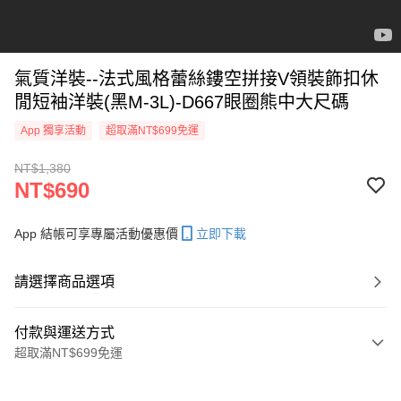
氣質洋裝--法式風格蕾絲鏤空拼接V領裝飾扣休
閒短袖洋裝(黑M-3L)-D667眼圈熊中大尺碼
App 獨享活動
超取滿NT$699免運
NT$1,380
NT$690
App 結帳可享專屬活動優惠價
立即下載
請選擇商品選項
付款與運送方式
超取滿NT$699免運
付款方式