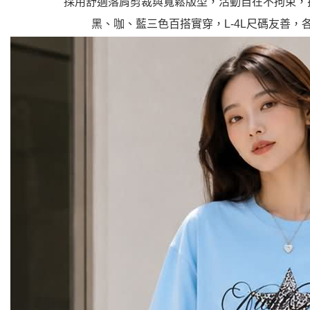
採用舒適落肩剪裁與寬鬆版型，活動自在不拘束，
黑、咖、藍三色百搭實穿，L-4L尺碼友善，